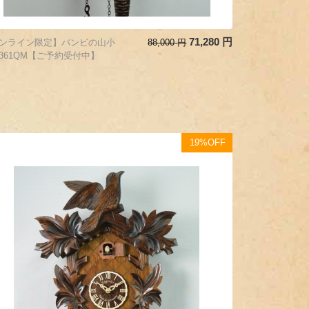
71,280
円
ンライン限定】バンビの山小
88,000
円
361QM【ご予約受付中】
19%OFF