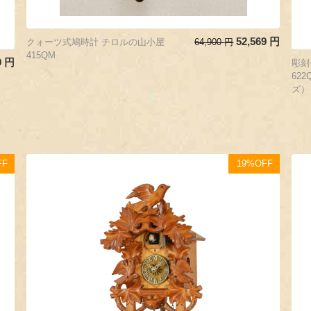
52,569
円
クォーツ式鳩時計 チロルの山小屋
64,900
円
415QM
9
円
彫
62
ズ）
FF
19%OFF