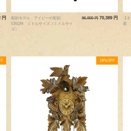
2
円
70,389
円
彫刻モデル アイビーの彫刻
86,900
円
【オ
535QM ミドルサイズ（ミドルサイ
屋 
ズ）
FF
19%OFF