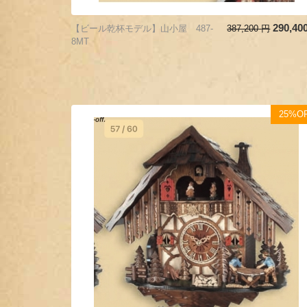
290,40
【ビール乾杯モデル】山小屋 487-
387,200
円
8MT
25%O