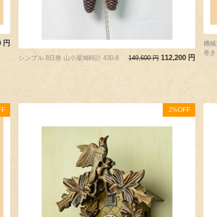
0
円
機械
巻き
112,200
円
シンプル 8日巻 山小屋鳩時計 430-8
149,600
円
FF
2%OFF