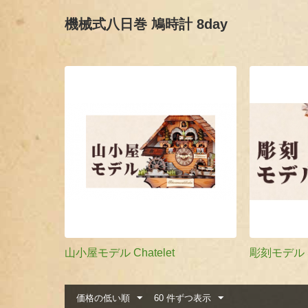
機械式八日巻 鳩時計 8day
山小屋モデル Chatelet
彫刻モデル Sc
価格の低い順
60 件ずつ表示