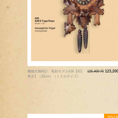
123,20
機械式鳩時計 彫刻モデル636【8日
125,400
円
巻き】（33cm）（ミドルサイズ）
25%O