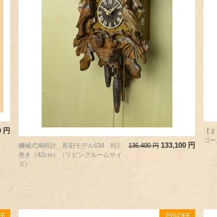
0
円
【ま
ゴー
133,100
円
機械式鳩時計 彫刻モデル634 8日
136,400
円
巻き（42cm）（リビングルームサイ
ズ）
FF
25%OFF