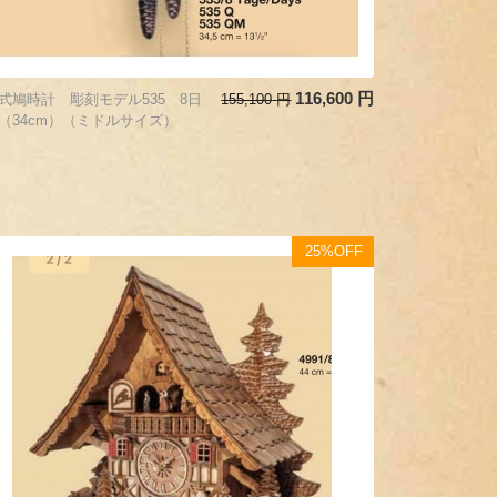
116,600
円
式鳩時計 彫刻モデル535 8日
155,100
円
（34cm）（ミドルサイズ）
25%OFF