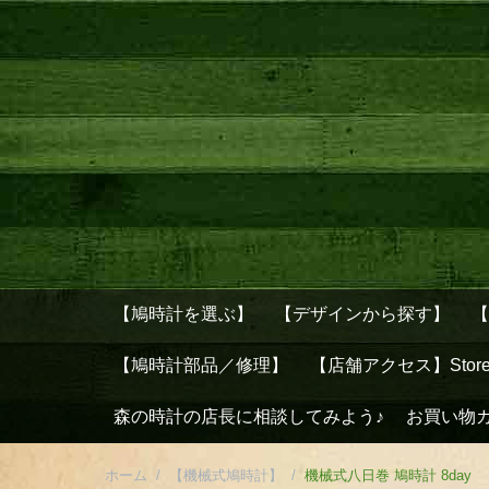
【鳩時計を選ぶ】
【デザインから探す】
【鳩時計部品／修理】
【店舗アクセス】Stor
森の時計の店長に相談してみよう♪
お買い物
ホーム
/
【機械式鳩時計】
/
機械式八日巻 鳩時計 8day