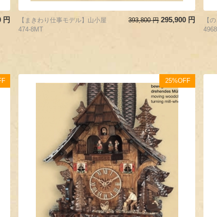
0
円
295,900
円
【まきわり仕事モデル】山小屋
393,800
円
【の
474-8MT
496
FF
25%OFF