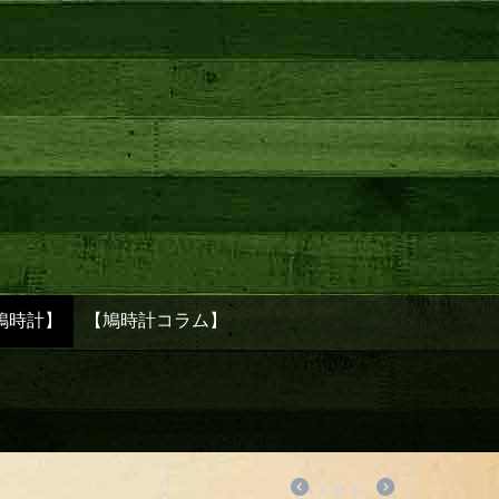
鳩時計】
【鳩時計コラム】
6
of
15