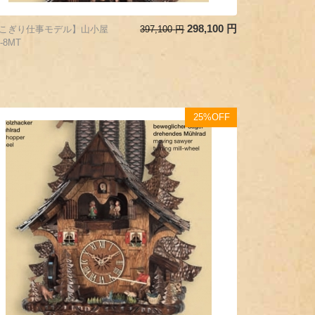
298,100
円
こぎり仕事モデル】山小屋
397,100
円
8-8MT
25%OFF