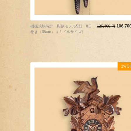
106,70
機械式鳩時計 彫刻モデル532 8日
125,400
円
巻き（35cm）（ミドルサイズ）
2%O