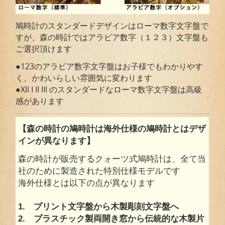
鳩時計のスタンダードデザインはローマ数字文字盤で
すが、森の時計ではアラビア数字（１２３）文字盤も
ご選択頂けます
●123のアラビア数字文字盤はお子様でもわかりやす
く、かわいらしい雰囲気に変わります
●XII I II III のスタンダードなローマ数字文字盤は高級
感があります
【森の時計の鳩時計は海外仕様の鳩時計とはデザ
インが異なります】
森の時計が販売するクォーツ式鳩時計は、全て当
社のために製造された特別仕様モデルです
海外仕様とは以下の点が異なります
1. プリント文字盤から木製彫刻文字盤へ
2. プラスチック製両開き窓から伝統的な木製片