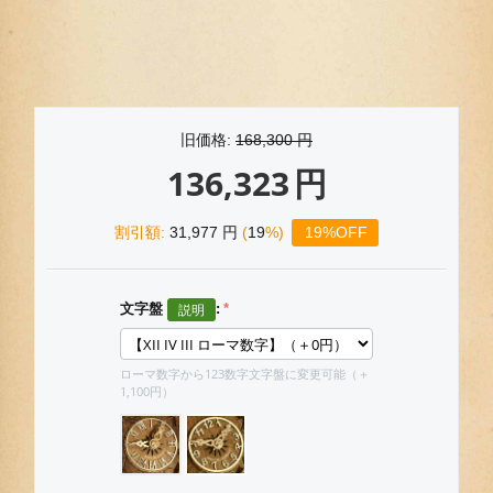
旧価格:
168,300
円
136,323
円
割引額:
31,977
円
(
19
%)
19%OFF
文字盤
:
ローマ数字から123数字文字盤に変更可能（＋
1,100円）