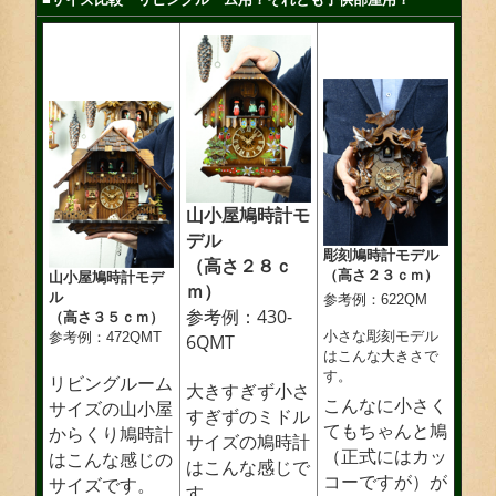
山小屋鳩時計モ
デル
彫刻鳩時計モデル
（高さ２８ｃ
（高さ２３ｃｍ）
山小屋鳩時計モデ
ｍ）
ル
参考例：622QM
参考例：430-
（高さ３５ｃｍ）
小さな彫刻モデル
参考例：472QMT
6QMT
はこんな大きさで
す。
リビングルーム
大きすぎず小さ
こんなに小さく
サイズの山小屋
すぎずのミドル
てもちゃんと鳩
からくり鳩時計
サイズの鳩時計
（正式にはカッ
はこんな感じの
はこんな感じで
コーですが）が
サイズです。
す。