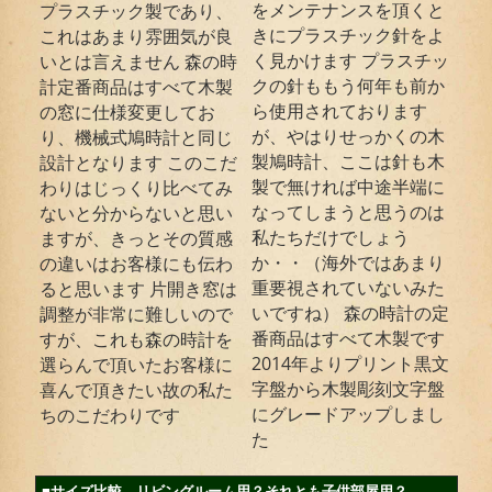
をメンテナンスを頂くと
プラスチック製であり、
きにプラスチック針をよ
これはあまり雰囲気が良
く見かけます プラスチッ
いとは言えません 森の時
クの針ももう何年も前か
計定番商品はすべて木製
ら使用されております
の窓に仕様変更してお
が、やはりせっかくの木
り、機械式鳩時計と同じ
製鳩時計、ここは針も木
設計となります このこだ
製で無ければ中途半端に
わりはじっくり比べてみ
なってしまうと思うのは
ないと分からないと思い
私たちだけでしょう
ますが、きっとその質感
か・・（海外ではあまり
の違いはお客様にも伝わ
重要視されていないみた
ると思います 片開き窓は
いですね） 森の時計の定
調整が非常に難しいので
番商品はすべて木製です
すが、これも森の時計を
2014年よりプリント黒文
選らんで頂いたお客様に
字盤から木製彫刻文字盤
喜んで頂きたい故の私た
にグレードアップしまし
ちのこだわりです
た
■サイズ比較 リビングルーム用？それとも子供部屋用？