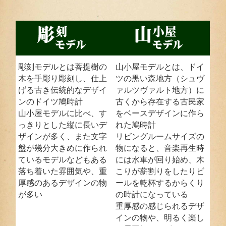
彫刻モデルとは菩提樹の
山小屋モデルとは、ドイ
木を手彫り彫刻し、仕上
ツの黒い森地方（シュヴ
げる古き伝統的なデザイ
ァルツヴァルト地方）に
ンのドイツ鳩時計
古くから存在する古民家
山小屋モデルに比べ、す
をベースデザインに作ら
っきりとした縦に長いデ
れた鳩時計
ザインが多く、また文字
リビングルームサイズの
盤が幾分大きめに作られ
物になると、音楽再生時
ているモデルなどもある
には水車が回り始め、木
落ち着いた雰囲気や、重
こりが薪割りをしたりビ
厚感のあるデザインの物
ールを乾杯するからくり
が多い
の時計になっている
重厚感の感じられるデザ
インの物や、明るく楽し