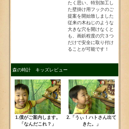
たく思い、特別加工し
た壁掛け用フックのご
提案を開始致しました
従来の木ねじのような
大きな穴を開けなくと
も、画鋲程度の穴３つ
だけで安全に取り付け
ることが可能です！
森の時計 キッズレビュー
1.僕がご案内します。
2.「うぃ！ハトさん出て
「なんだこれ？」
きた。」