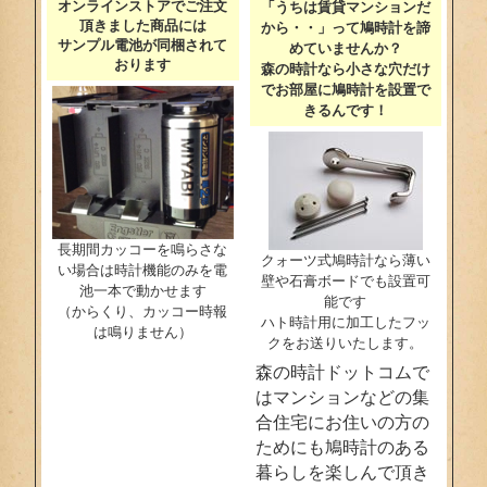
オンラインストアでご注文
「うちは賃貸マンションだ
頂きました商品には
から・・」って鳩時計を諦
サンプル電池が同梱されて
めていませんか？
おります
森の時計なら小さな穴だけ
でお部屋に鳩時計を設置で
きるんです！
長期間カッコーを鳴らさな
クォーツ式鳩時計なら薄い
い場合は時計機能のみを電
壁や石膏ボードでも設置可
池一本で動かせます
能です
（からくり、カッコー時報
ハト時計用に加工したフッ
は鳴りません）
クをお送りいたします。
森の時計ドットコムで
はマンションなどの集
合住宅にお住いの方の
ためにも鳩時計のある
暮らしを楽しんで頂き