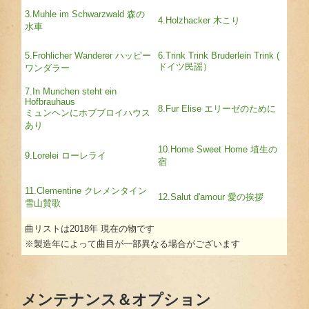
3.Muhle im Schwarzwald 森の
4.Holzhacker 木こり
水車
5.Frohlicher Wanderer ハッピー
6.Trink Trink Bruderlein Trink (
ドイツ民謡）
ワンダラー
7.In Munchen steht ein
Hofbrauhaus
8.Fur Elise エリーゼのために
ミュンヘンにホブブロイハウス
あり
10.Home Sweet Home 埴生の
9.Lorelei ローレライ
宿
11.Clementine クレメンタイン
12.Salut d'amour 愛の挨拶
雪山賛歌
曲リストは2018年 現在の物です
※製造年によって曲目が一部異なる場合がございます
メンテナンス＆オプション