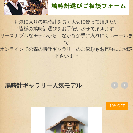
お気に入りの鳩時計を長く大切に使って頂きたい
皆様の鳩時計選びをお手伝いさせて頂きます
リーズナブルなモデルから、なかなか手に入れにくいモデルま
で
オンラインでの森の時計ギャラリーのご依頼もお気軽にご相談
下さいませ
鳩時計ギャラリー人気モデル
F
13%OFF
【待望の新作スケルトンモデル】山小屋鳩時計 1日巻 EN240（小型）
77,000
円