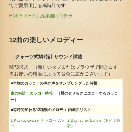
てご愛用頂ける鳩時計です
ENGSTLER工房詳細はコチラ
12曲の楽しいメロディー
クォーツ式鳩時計 サウンド試聴
MP3形式 （新しいタブまたはブラウザで開きます
※お使いの環境によって音色に差がございます）
■本物のカッコーの鳴き声をサンプリングした時報
森の時計 カッコー時報
（川のせせらぎにエコーするカッコ
ー）
■毎時間変わる12種類のメロディ 内蔵曲リスト
1.Kuckuckwalzer カッコーワル
2.Bayrischer Landler (ドイツ民
ツ
謡)