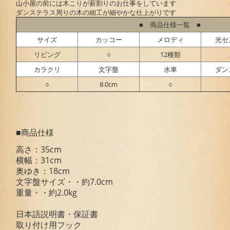
山小屋の前には木こりが薪割りのお仕事をしています
ダンステラス周りの木の細工が細やかな仕上がりです
■ 商品仕様一覧 ■
サイズ
カッコー
メロディ
光セ
リビング
○
12種類
カラクリ
文字盤
水車
ダン
○
8.0cm
○
■商品仕様
高さ：35cm
横幅：31cm
奥ゆき：18cm
文字盤サイズ・・約7.0cm
重量・・約2.0kg
日本語説明書・保証書
取り付け用フック