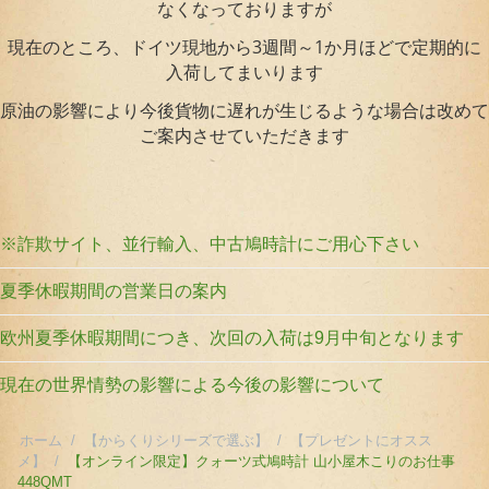
なくなっておりますが
現在のところ、ドイツ現地から3週間～1か月ほどで定期的に
入荷してまいります
原油の影響により今後貨物に遅れが生じるような場合は改めて
ご案内させていただきます
※詐欺サイト、並行輸入、中古鳩時計にご用心下さい
夏季休暇期間の営業日の案内
欧州夏季休暇期間につき、次回の入荷は9月中旬となります
現在の世界情勢の影響による今後の影響について
ホーム
/
【からくりシリーズで選ぶ】
/
【プレゼントにオスス
メ】
/
【オンライン限定】クォーツ式鳩時計 山小屋木こりのお仕事
448QMT