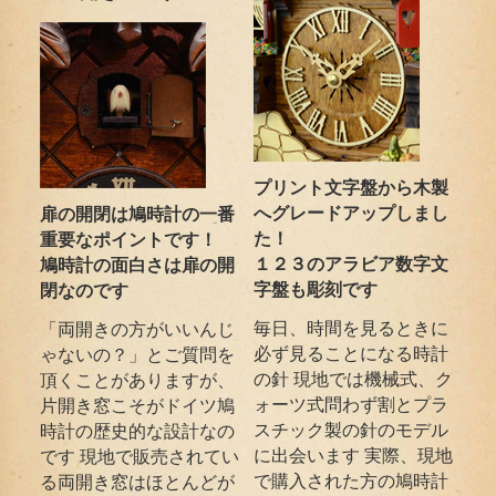
プリント文字盤から木製
へグレードアップしまし
扉の開閉は鳩時計の一番
た！
重要なポイントです！
１２３のアラビア数字文
鳩時計の面白さは扉の開
字盤も彫刻です
閉なのです
毎日、時間を見るときに
「両開きの方がいいんじ
必ず見ることになる時計
ゃないの？」とご質問を
の針 現地では機械式、ク
頂くことがありますが、
ォーツ式問わず割とプラ
片開き窓こそがドイツ鳩
スチック製の針のモデル
時計の歴史的な設計なの
に出会います 実際、現地
です 現地で販売されてい
で購入された方の鳩時計
る両開き窓はほとんどが