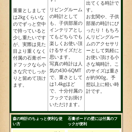
出てくる時計で
リビングルーム
す。
重量としまして
の時計として
お玄関や、子供
は2kgくらいな
も、子供部屋の
部屋の時計にぴ
のでずっと空中
インテリアとし
ったり！もちろ
で持っていると
てもどちらでも
んリビングルー
少し重たいです
楽しくお使い頂
ムのアクセサリ
が、実際は見た
けるサイズだと
ーとして気軽に
目より重くなく
思います。
お使い頂ける小
付属の石膏ボー
写真の時計は人
さな鳩時計。こ
ドフックなら小
気の430-6QMT
のサイズは重さ
さな穴でしっか
で、重さとして
が約900g。予
りと留めて頂け
は1.4kgほど
想以上に軽い時
ます。
で、十分付属の
計です。
フックでお掛け
いただけます。
森の時計のちょっと便利な使
石膏ボードの壁には付属のフ
い方
ックが便利