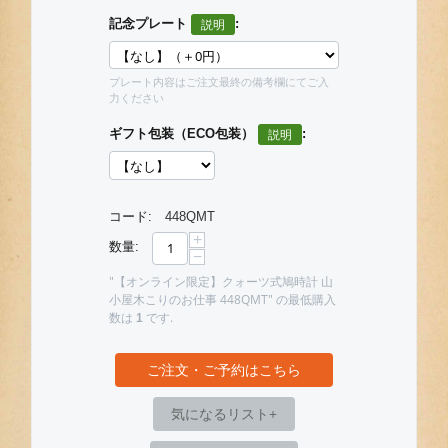
記念プレート
:
プレート内容はご注文最終の備考欄にてご入
力ください
ギフト包装（ECO包装）
:
コード:
448QMT
+
数量:
−
"【オンライン限定】クォーツ式鳩時計 山
小屋木こりのお仕事 448QMT" の最低購入
数は
です.
1
ご注文・ご予約はこちら
気になるリスト+