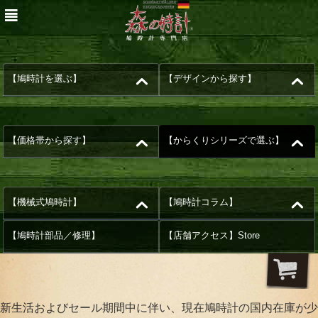
【鳩時計を選ぶ】
【デザインから探す】
【価格帯から探す】
【からくりシリーズで選ぶ】
【機械式鳩時計】
【鳩時計コラム】
【鳩時計部品／修理】
【店舗アクセス】Store
新生活およびセール期間中に伴い、現在鳩時計の国内在庫が少