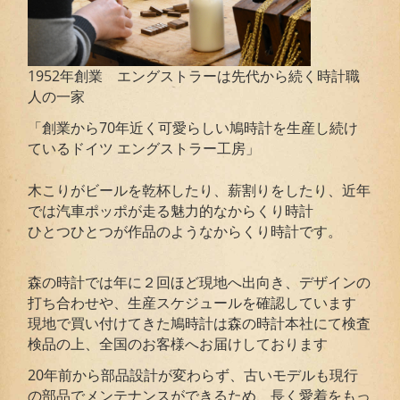
1952年創業 エングストラーは先代から続く時計職
人の一家
「創業から70年近く可愛らしい鳩時計を生産し続け
ているドイツ エングストラー工房」
木こりがビールを乾杯したり、薪割りをしたり、近年
では汽車ポッポが走る魅力的なからくり時計
ひとつひとつが作品のようなからくり時計です。
森の時計では年に２回ほど現地へ出向き、デザインの
打ち合わせや、生産スケジュールを確認しています
現地で買い付けてきた鳩時計は森の時計本社にて検査
検品の上、全国のお客様へお届けしております
20年前から部品設計が変わらず、古いモデルも現行
の部品でメンテナンスができるため、長く愛着をもっ