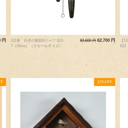
0
円
62,700
円
1日巻 白木の彫刻5リーフ 522-
83,600
円
【1
7（24cm）（スモールサイズ）
62
FF
13%OFF