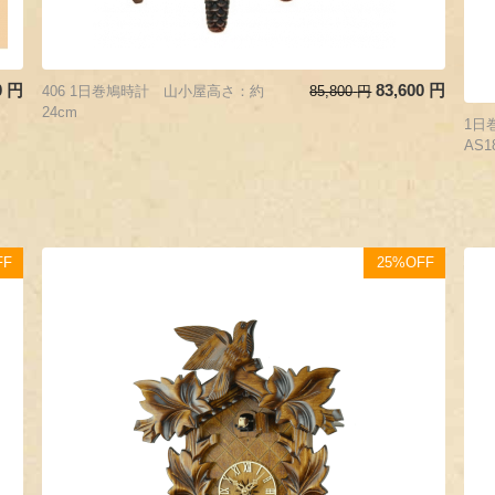
0
円
83,600
円
406 1日巻鳩時計 山小屋高さ：約
85,800
円
24cm
1日
AS1
FF
25%OFF