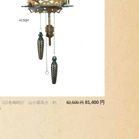
81,400
円
3 1日巻鳩時計 山小屋高さ：約
82,500
円
m