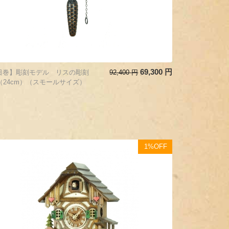
69,300
円
日巻】彫刻モデル リスの彫刻
92,400
円
2（24cm）（スモールサイズ）
1%OFF