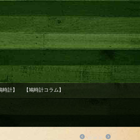
鳩時計】
【鳩時計コラム】
32
of
37