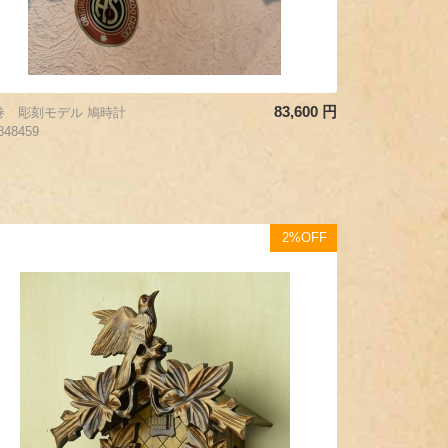
83,600
円
巻 彫刻モデル 鳩時計
848459
2%OFF