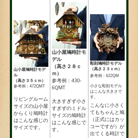
山小屋鳩時計モ
デル
彫刻鳩時計モデル
（高さ２８ｃ
（高さ２３ｃｍ）
山小屋鳩時計モデ
ｍ）
ル
参考例：622QM
参考例：430-
（高さ３５ｃｍ）
小さな彫刻モデル
参考例：472QMT
6QMT
はこんな大きさで
す。
リビングルーム
大きすぎず小さ
こんなに小さく
サイズの山小屋
すぎずのミドル
てもちゃんと鳩
からくり鳩時計
サイズの鳩時計
（正式にはカッ
はこんな感じの
はこんな感じで
コーですが）が
サイズです。
す。
出てくる時計で