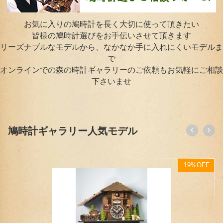
お気に入りの鳩時計を長く大切に使って頂きたい
皆様の鳩時計選びをお手伝いさせて頂きます
リーズナブルなモデルから、なかなか手に入れにくいモデルま
で
オンラインでの森の時計ギャラリーのご依頼もお気軽にご相談
下さいませ
鳩時計ギャラリー人気モデル
F
13%OFF
【待望の新作スケルトンモデル】山小屋鳩時計 1日巻 EN240（小型）
77,000
円