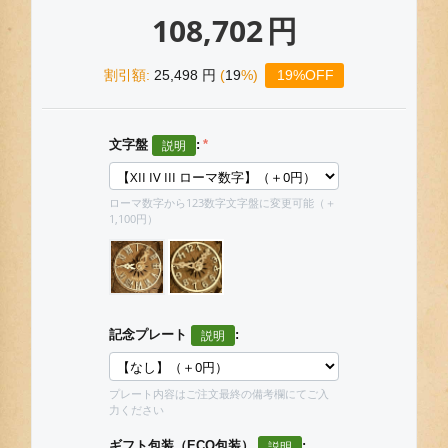
108,702
円
割引額:
25,498
円
(
19
%)
19%OFF
文字盤
:
ローマ数字から123数字文字盤に変更可能（＋
1,100円）
記念プレート
:
プレート内容はご注文最終の備考欄にてご入
力ください
ギフト包装（ECO包装）
: