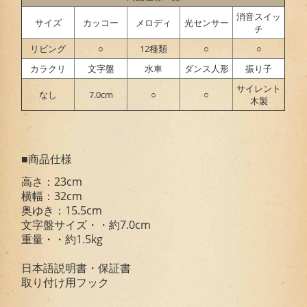
消音スイッ
サイズ
カッコー
メロディ
光センサー
チ
リビング
○
12種類
○
○
カラクリ
文字盤
水車
ダンス人形
振り子
サイレント
なし
7.0cm
○
○
木製
■商品仕様
高さ：23cm
横幅：32cm
奥ゆき：15.5cm
文字盤サイズ・・約7.0cm
重量・・約1.5kg
日本語説明書・保証書
取り付け用フック