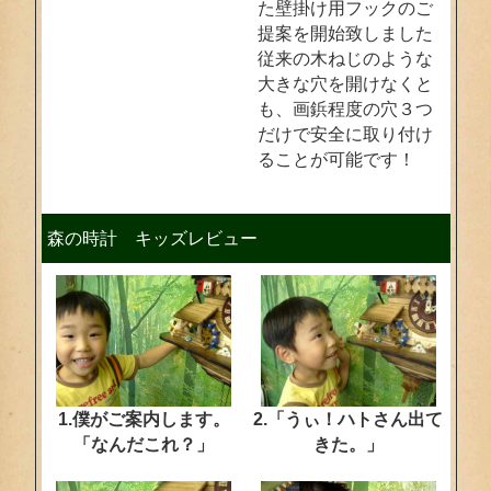
た壁掛け用フックのご
提案を開始致しました
従来の木ねじのような
大きな穴を開けなくと
も、画鋲程度の穴３つ
だけで安全に取り付け
ることが可能です！
森の時計 キッズレビュー
1.僕がご案内します。
2.「うぃ！ハトさん出て
「なんだこれ？」
きた。」