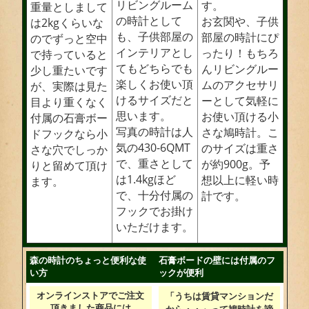
リビングルーム
す。
重量としまして
の時計として
お玄関や、子供
は2kgくらいな
も、子供部屋の
部屋の時計にぴ
のでずっと空中
インテリアとし
ったり！もちろ
で持っていると
てもどちらでも
んリビングルー
少し重たいです
楽しくお使い頂
ムのアクセサリ
が、実際は見た
けるサイズだと
ーとして気軽に
目より重くなく
思います。
お使い頂ける小
付属の石膏ボー
写真の時計は人
さな鳩時計。こ
ドフックなら小
気の430-6QMT
のサイズは重さ
さな穴でしっか
で、重さとして
が約900g。予
りと留めて頂け
は1.4kgほど
想以上に軽い時
ます。
で、十分付属の
計です。
フックでお掛け
いただけます。
森の時計のちょっと便利な使
石膏ボードの壁には付属のフ
い方
ックが便利
オンラインストアでご注文
「うちは賃貸マンションだ
頂きました商品には