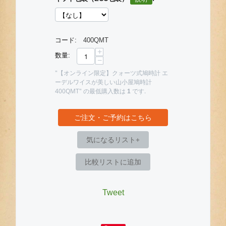
コード:
400QMT
+
数量:
−
"【オンライン限定】クォーツ式鳩時計 エ
ーデルワイスが美しい山小屋鳩時計
400QMT" の最低購入数は
です.
1
ご注文・ご予約はこちら
気になるリスト+
比較リストに追加
Tweet