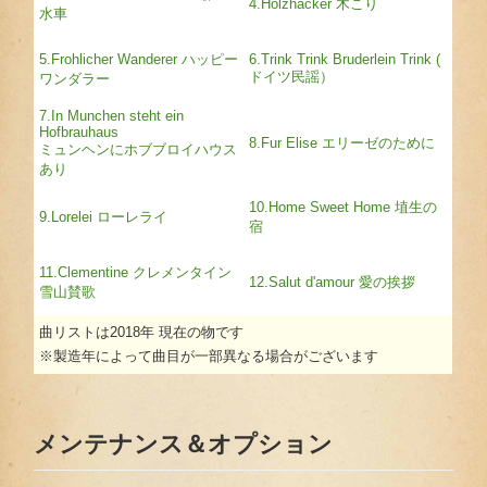
4.Holzhacker 木こり
水車
5.Frohlicher Wanderer ハッピー
6.Trink Trink Bruderlein Trink (
ドイツ民謡）
ワンダラー
7.In Munchen steht ein
Hofbrauhaus
8.Fur Elise エリーゼのために
ミュンヘンにホブブロイハウス
あり
10.Home Sweet Home 埴生の
9.Lorelei ローレライ
宿
11.Clementine クレメンタイン
12.Salut d'amour 愛の挨拶
雪山賛歌
曲リストは2018年 現在の物です
※製造年によって曲目が一部異なる場合がございます
メンテナンス＆オプション