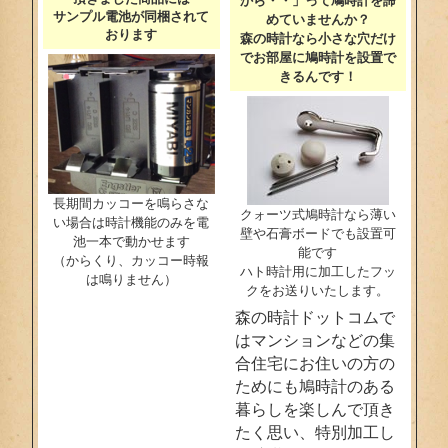
から・・」って鳩時計を諦
サンプル電池が同梱されて
めていませんか？
おります
森の時計なら小さな穴だけ
でお部屋に鳩時計を設置で
きるんです！
長期間カッコーを鳴らさな
クォーツ式鳩時計なら薄い
い場合は時計機能のみを電
壁や石膏ボードでも設置可
池一本で動かせます
能です
（からくり、カッコー時報
ハト時計用に加工したフッ
は鳴りません）
クをお送りいたします。
森の時計ドットコムで
はマンションなどの集
合住宅にお住いの方の
ためにも鳩時計のある
暮らしを楽しんで頂き
たく思い、特別加工し