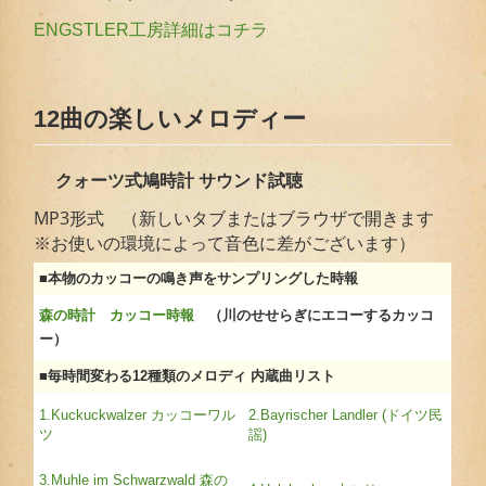
ENGSTLER工房詳細はコチラ
12曲の楽しいメロディー
クォーツ式鳩時計 サウンド試聴
MP3形式 （新しいタブまたはブラウザで開きます
※お使いの環境によって音色に差がございます）
■本物のカッコーの鳴き声をサンプリングした時報
森の時計 カッコー時報
（川のせせらぎにエコーするカッコ
ー）
■毎時間変わる12種類のメロディ 内蔵曲リスト
1.Kuckuckwalzer カッコーワル
2.Bayrischer Landler (ドイツ民
ツ
謡)
3.Muhle im Schwarzwald 森の