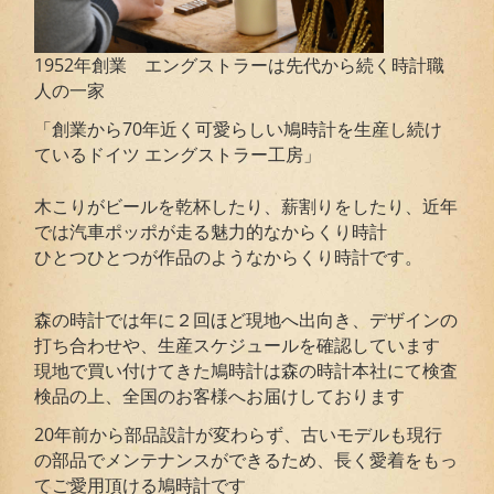
1952年創業 エングストラーは先代から続く時計職
人の一家
「創業から70年近く可愛らしい鳩時計を生産し続け
ているドイツ エングストラー工房」
木こりがビールを乾杯したり、薪割りをしたり、近年
では汽車ポッポが走る魅力的なからくり時計
ひとつひとつが作品のようなからくり時計です。
森の時計では年に２回ほど現地へ出向き、デザインの
打ち合わせや、生産スケジュールを確認しています
現地で買い付けてきた鳩時計は森の時計本社にて検査
検品の上、全国のお客様へお届けしております
20年前から部品設計が変わらず、古いモデルも現行
の部品でメンテナンスができるため、長く愛着をもっ
てご愛用頂ける鳩時計です