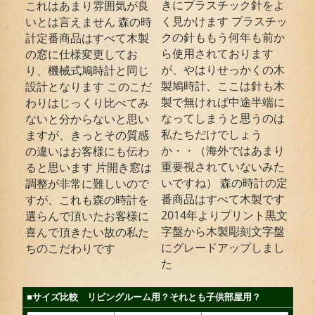
きにプラスチック針をよ
これはあまり雰囲気が良
く見かけます プラスチッ
いとは言えません 森の時
クの針ももう何年も前か
計定番商品はすべて木製
ら使用されております
の窓に仕様変更してお
が、やはりせっかくの木
り、機械式鳩時計と同じ
製鳩時計、ここは針も木
設計となります このこだ
製で無ければ中途半端に
わりはじっくり比べてみ
なってしまうと思うのは
ないと分からないと思い
私たちだけでしょう
ますが、きっとその質感
か・・（海外ではあまり
の違いはお客様にも伝わ
重要視されていないみた
ると思います 片開き窓は
いですね） 森の時計の定
調整が非常に難しいので
番商品はすべて木製です
すが、これも森の時計を
2014年よりプリント黒文
選らんで頂いたお客様に
字盤から木製彫刻文字盤
喜んで頂きたい故の私た
にグレードアップしまし
ちのこだわりです
た
■サイズ比較 リビングルーム用？それとも子供部屋用？