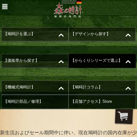
【鳩時計を選ぶ】
【デザインから探す】
【価格帯から探す】
【からくりシリーズで選ぶ】
【機械式鳩時計】
【鳩時計コラム】
【鳩時計部品／修理】
【店舗アクセス】Store
新生活およびセール期間中に伴い、現在鳩時計の国内在庫が少