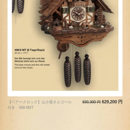
629,200
円
【ベアークロック】山小屋オルゴール
839,300
円
付き 498-8MT