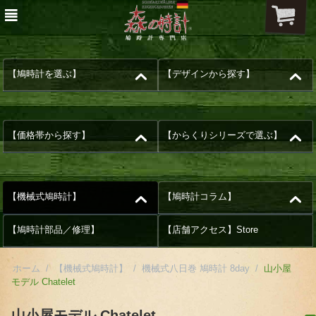
【鳩時計を選ぶ】
【デザインから探す】
【価格帯から探す】
【からくりシリーズで選ぶ】
【機械式鳩時計】
【鳩時計コラム】
【鳩時計部品／修理】
【店舗アクセス】Store
ホーム
/
【機械式鳩時計】
/
機械式八日巻 鳩時計 8day
/
山小屋
モデル Chatelet
山小屋モデル Chatelet