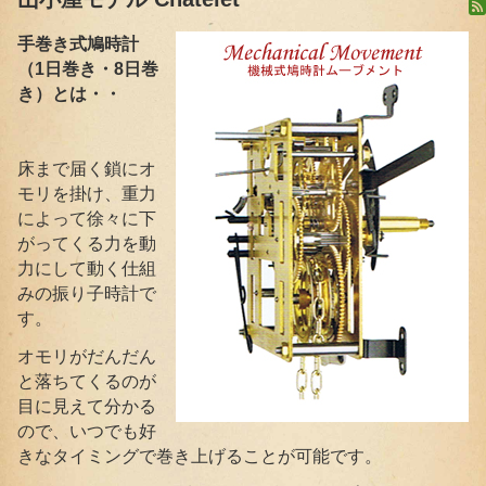
手巻き式鳩時計
（1日巻き・8日巻
き）とは・・
床まで届く鎖にオ
モリを掛け、重力
によって徐々に下
がってくる力を動
力にして動く仕組
みの振り子時計で
す。
オモリがだんだん
と落ちてくるのが
目に見えて分かる
ので、いつでも好
きなタイミングで巻き上げることが可能です。