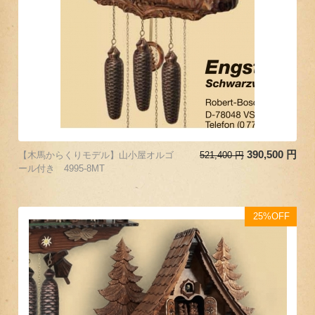
390,500
円
【木馬からくりモデル】山小屋オルゴ
521,400
円
ール付き 4995-8MT
25%OFF