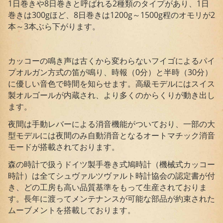
1日巻きや8日巻きと呼ばれる2種類のタイプがあり、1日
巻きは300gほど、8日巻きは1200g～1500g程のオモリが2
本～3本ぶら下がります。
カッコーの鳴き声は古くから変わらないフイゴによるパイ
プオルガン方式の笛が鳴り、時報（0分）と半時（30分）
に優しい音色で時間を知らせます。高級モデルにはスイス
製オルゴールが内蔵され、より多くのからくりが動き出し
ます。
夜間は手動レバーによる消音機能がついており、一部の大
型モデルには夜間のみ自動消音となるオートマチック消音
モードが搭載されております。
森の時計で扱うドイツ製手巻き式鳩時計（機械式カッコー
時計）は全てシュヴァルツヴァルト時計協会の認定書が付
き、どの工房も高い品質基準をもって生産されておりま
す。長年に渡ってメンテナンスが可能な部品が約束された
ムーブメントを搭載しております。