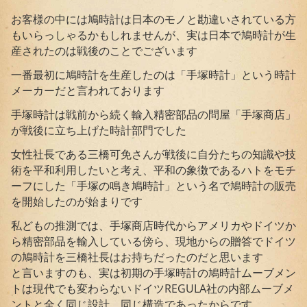
お客様の中には鳩時計は日本のモノと勘違いされている方
もいらっしゃるかもしれませんが、実は日本で鳩時計が生
産されたのは戦後のことでございます
一番最初に鳩時計を生産したのは「手塚時計」という時計
メーカーだと言われております
手塚時計は戦前から続く輸入精密部品の問屋「手塚商店」
が戦後に立ち上げた時計部門でした
女性社長である三橋可免さんが戦後に自分たちの知識や技
術を平和利用したいと考え、平和の象徴であるハトをモチ
ーフにした「手塚の鳴き鳩時計」という名で鳩時計の販売
を開始したのが始まりです
私どもの推測では、手塚商店時代からアメリカやドイツか
ら精密部品を輸入している傍ら、現地からの贈答でドイツ
の鳩時計を三橋社長はお持ちだったのだと思います
と言いますのも、実は初期の手塚時計の鳩時計ムーブメン
トは現代でも変わらないドイツREGULA社の内部ムーブメ
ントと全く同じ設計、同じ構造であったからです