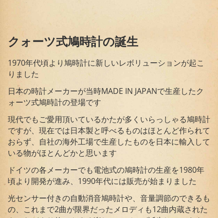
クォーツ式鳩時計の誕生
1970年代頃より鳩時計に新しいレボリューションが起こ
りました
日本の時計メーカーが当時MADE IN JAPANで生産したク
ォーツ式鳩時計の登場です
現代でもご愛用頂いているかたが多くいらっしゃる鳩時計
ですが、現在では日本製と呼べるものはほとんど作られて
おらず、自社の海外工場で生産したものを日本に輸入して
いる物がほとんどかと思います
ドイツの各メーカーでも電池式の鳩時計の生産を1980年
頃より開発が進み、1990年代には販売が始まりました
光センサー付きの自動消音鳩時計や、音量調節のできるも
の、これまで2曲が限界だったメロディも12曲内蔵された