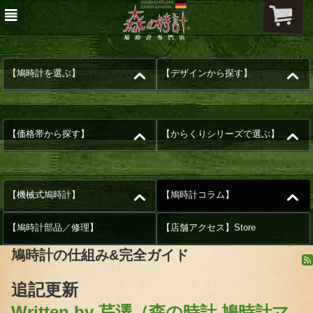
【鳩時計を選ぶ】
【デザインから探す】
【価格帯から探す】
【からくりシリーズで選ぶ】
【機械式鳩時計】
【鳩時計コラム】
【鳩時計部品／修理】
【店舗アクセス】Store
鳩時計の仕組み&完全ガイド
追記更新
Written by 芹澤（森の時計 鳩時計マ