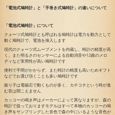
「電池式鳩時計」と「手巻き式鳩時計」の違いについて
「電池式鳩時計」について
クォーツ式鳩時計とも呼ばれる鳩時計は電力を動力として
動く鳩時計で、電池を挿入します
現代のクォーツ式ムーブメントを内蔵し、時計の精度が高
く、また明るさのセンサーによる自動消音や12曲のメロ
ディなど実用性が高い鳩時計です
便利で手間がかからず、また時計の精度も高いためギフト
などでお選び頂くことも多い鳩時計です
振り子は電磁石で動くものが多く、カチコチという時が進
む音は聞こえません
カッコーの鳴き声はメーカーによって異なりますが、森の
時計で扱っておりますモデルはすべて本物のカッコーの鳴
き声をサンプリングした音色で森の中にいるような音色が