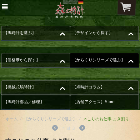
【鳩時計を選ぶ】
【デザインから探す】
【価格帯から探す】
【からくりシリーズで選ぶ】
【機械式鳩時計】
【鳩時計コラム】
【鳩時計部品／修理】
【店舗アクセス】Store
ホーム
/
【からくりシリーズで選ぶ】
/
木こりのお仕事 まき割り
4
of
8