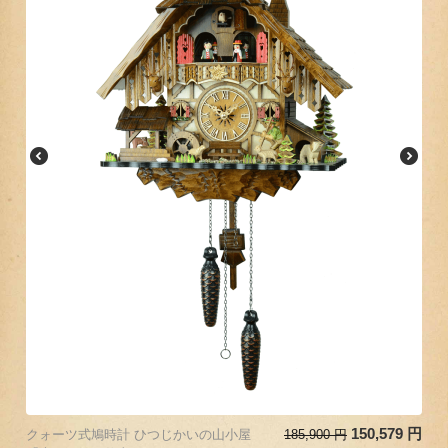
150,579
円
クォーツ式鳩時計 ひつじかいの山小屋
185,900
円