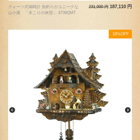
187,110
円
クォーツ式鳩時計 魚釣りがユニークな
231,000
円
山小屋 「木こりの休憩」 4739QMT
19%OFF