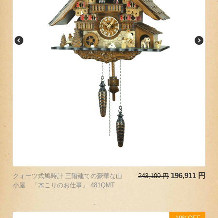
196,911
円
クォーツ式鳩時計 三階建ての豪華な山
243,100
円
小屋 「木こりのお仕事」 481QMT