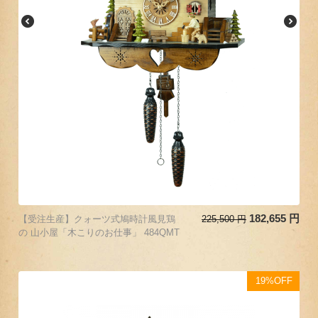
182,655
円
【受注生産】クォーツ式鳩時計風見鶏
225,500
円
の 山小屋「木こりのお仕事」 484QMT
19%OFF