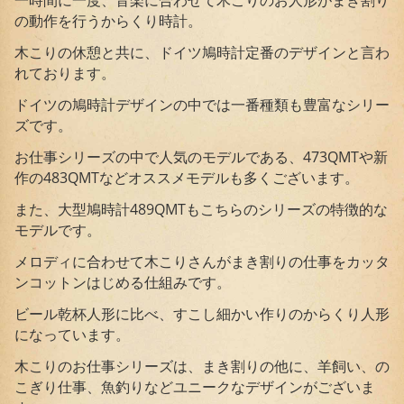
一時間に一度、音楽に合わせて木こりのお人形がまき割り
の動作を行うからくり時計。
木こりの休憩と共に、ドイツ鳩時計定番のデザインと言わ
れております。
ドイツの鳩時計デザインの中では一番種類も豊富なシリー
ズです。
お仕事シリーズの中で人気のモデルである、473QMTや新
作の483QMTなどオススメモデルも多くございます。
また、大型鳩時計489QMTもこちらのシリーズの特徴的な
モデルです。
メロディに合わせて木こりさんがまき割りの仕事をカッタ
ンコットンはじめる仕組みです。
ビール乾杯人形に比べ、すこし細かい作りのからくり人形
になっています。
木こりのお仕事シリーズは、まき割りの他に、羊飼い、の
こぎり仕事、魚釣りなどユニークなデザインがございま