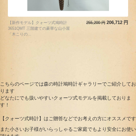
206,712
円
【新作モデル】クォーツ式鳩時計
255,200
円
3651QMT 三階建ての豪華な山小屋
「木こりの...
こちらのページでは森の時計鳩時計ギャラリーでご紹介してお
ります
どなたにでも扱いやすいクォーツ式モデルを掲載しておりま
す！
【クォーツ式時計】はご贈答などでお考えの方にオススメです
また小さいお子様がいらっしゃるご家庭でもより安全にお使い