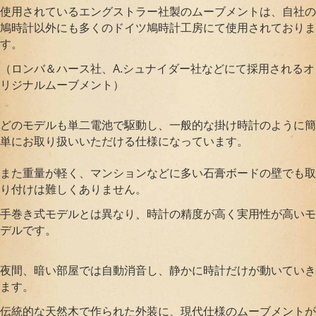
使用されているエングストラー社製のムーブメントは、自社の
鳩時計以外にも多くのドイツ鳩時計工房にて使用されておりま
す。
（ロンバ＆ハース社、A.シュナイダー社などにて採用されるオ
リジナルムーブメント）
どのモデルも単二電池で駆動し、一般的な掛け時計のように簡
単にお取り扱いいただける仕様になっています。
また重量が軽く、マンションなどに多い石膏ボードの壁でも取
り付けは難しくありません。
手巻き式モデルとは異なり、時計の精度が高く実用性が高いモ
デルです。
夜間、暗い部屋では自動消音し、静かに時計だけが動いていき
ます。
伝統的な天然木で作られた外装に、現代仕様のムーブメントが