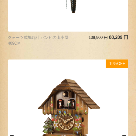
88,209
円
クォーツ式鳩時計 バンビの山小屋
108,900
円
409QM
19%OFF