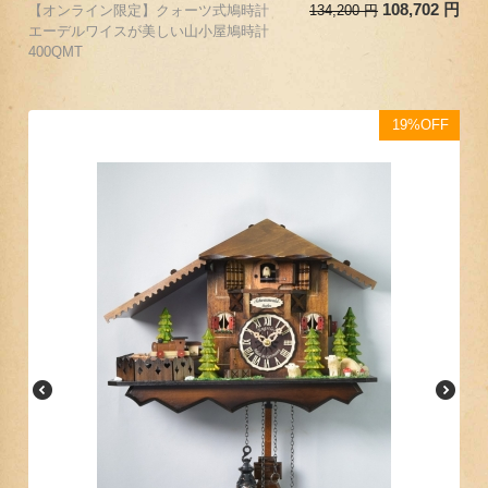
108,702
円
【オンライン限定】クォーツ式鳩時計
134,200
円
エーデルワイスが美しい山小屋鳩時計
400QMT
19%OFF