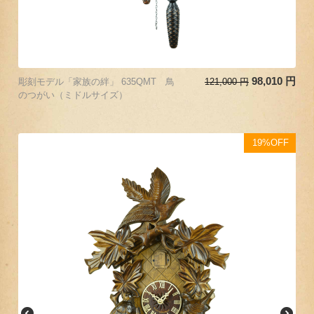
98,010
円
彫刻モデル「家族の絆」 635QMT 鳥
121,000
円
のつがい（ミドルサイズ）
19%OFF