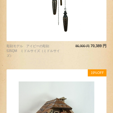
70,389
円
彫刻モデル アイビーの彫刻
86,900
円
535QM ミドルサイズ（ミドルサイ
ズ）
19%OFF