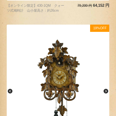
64,152
円
【オンライン限定】430-1QM クォー
79,200
円
ツ式鳩時計 山小屋高さ：約26cm
19%OFF