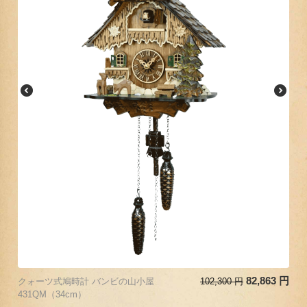
82,863
円
クォーツ式鳩時計 バンビの山小屋
102,300
円
431QM（34cm）