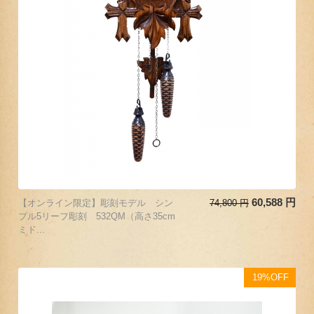
60,588
円
【オンライン限定】彫刻モデル シン
74,800
円
プル5リーフ彫刻 532QM（高さ35cm
ミド...
19%OFF