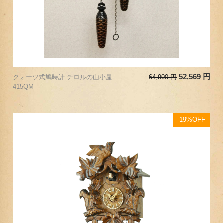
52,569
円
クォーツ式鳩時計 チロルの山小屋
64,900
円
415QM
19%OFF