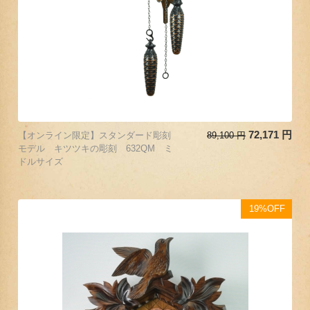
72,171
円
【オンライン限定】スタンダード彫刻
89,100
円
モデル キツツキの彫刻 632QM ミ
ドルサイズ
19%OFF