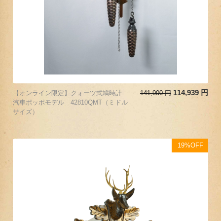
114,939
円
【オンライン限定】クォーツ式鳩時計
141,900
円
汽車ポッポモデル 42810QMT（ミドル
サイズ）
19%OFF