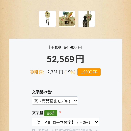
旧価格:
64,900
円
52,569
円
割引額:
12,331
円
(
19
%)
19%OFF
文字盤の色:
文字盤
:
ローマ数字から123数字文字盤に変更可能（＋