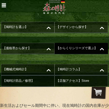
【鳩時計を選ぶ】
【デザインから探す】
【価格帯から探す】
【からくりシリーズで選ぶ】
【機械式鳩時計】
【鳩時計コラム】
【鳩時計部品／修理】
【店舗アクセス】Store
新生活およびセール期間中に伴い、現在鳩時計の国内在庫が少