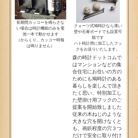
長期間カッコーを鳴らさな
クォーツ式鳩時計なら薄い
い場合は時計機能のみを電
壁や石膏ボードでも設置可
池一本で動かせます
能です
（からくり、カッコー時報
ハト時計用に加工したフッ
は鳴りません）
クをお送りいたします。
森の時計ドットコムで
はマンションなどの集
合住宅にお住いの方の
ためにも鳩時計のある
暮らしを楽しんで頂き
たく思い、特別加工し
た壁掛け用フックのご
提案を開始致しました
従来の木ねじのような
大きな穴を開けなくと
も、画鋲程度の穴３つ
だけで安全に取り付け