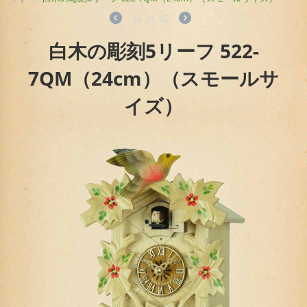
44
of
45
白木の彫刻5リーフ 522-
7QM（24cm）（スモールサ
イズ）