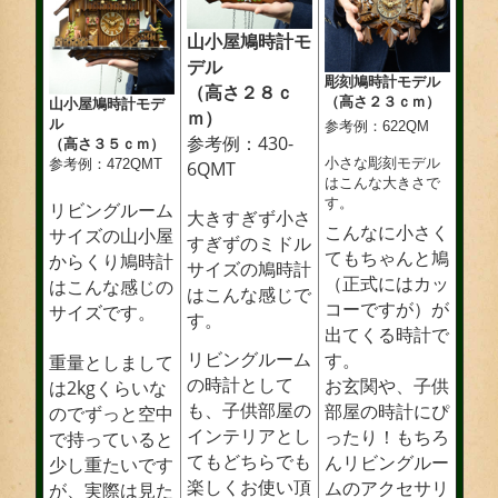
山小屋鳩時計モ
デル
彫刻鳩時計モデル
（高さ２８ｃ
（高さ２３ｃｍ）
山小屋鳩時計モデ
ｍ）
ル
参考例：622QM
参考例：430-
（高さ３５ｃｍ）
小さな彫刻モデル
参考例：472QMT
6QMT
はこんな大きさで
す。
リビングルーム
大きすぎず小さ
こんなに小さく
サイズの山小屋
すぎずのミドル
てもちゃんと鳩
からくり鳩時計
サイズの鳩時計
（正式にはカッ
はこんな感じの
はこんな感じで
コーですが）が
サイズです。
す。
出てくる時計で
リビングルーム
す。
重量としまして
の時計として
お玄関や、子供
は2kgくらいな
も、子供部屋の
部屋の時計にぴ
のでずっと空中
インテリアとし
ったり！もちろ
で持っていると
てもどちらでも
んリビングルー
少し重たいです
楽しくお使い頂
ムのアクセサリ
が、実際は見た