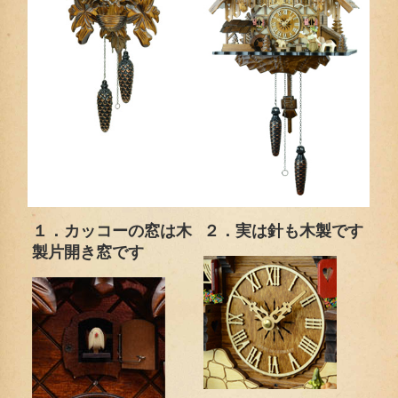
１．カッコーの窓は木
２．実は針も木製です
製片開き窓です