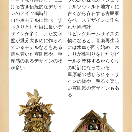
げる古き伝統的なデザイ
ァルツヴァルト地方）に
ンのドイツ鳩時計
古くから存在する古民家
山小屋モデルに比べ、す
をベースデザインに作ら
っきりとした縦に長いデ
れた鳩時計
ザインが多く、また文字
リビングルームサイズの
盤が幾分大きめに作られ
物になると、音楽再生時
ているモデルなどもある
には水車が回り始め、木
落ち着いた雰囲気や、重
こりが薪割りをしたりビ
厚感のあるデザインの物
ールを乾杯するからくり
が多い
の時計になっている
重厚感の感じられるデザ
インの物や、明るく楽し
い雰囲気のデザインもあ
る