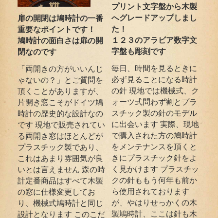
プリント文字盤から木製
へグレードアップしまし
扉の開閉は鳩時計の一番
た！
重要なポイントです！
１２３のアラビア数字文
鳩時計の面白さは扉の開
字盤も彫刻です
閉なのです
毎日、時間を見るときに
「両開きの方がいいんじ
必ず見ることになる時計
ゃないの？」とご質問を
の針 現地では機械式、ク
頂くことがありますが、
ォーツ式問わず割とプラ
片開き窓こそがドイツ鳩
スチック製の針のモデル
時計の歴史的な設計なの
に出会います 実際、現地
です 現地で販売されてい
で購入された方の鳩時計
る両開き窓はほとんどが
をメンテナンスを頂くと
プラスチック製であり、
きにプラスチック針をよ
これはあまり雰囲気が良
く見かけます プラスチッ
いとは言えません 森の時
クの針ももう何年も前か
計定番商品はすべて木製
ら使用されております
の窓に仕様変更してお
が、やはりせっかくの木
り、機械式鳩時計と同じ
製鳩時計、ここは針も木
設計となります このこだ