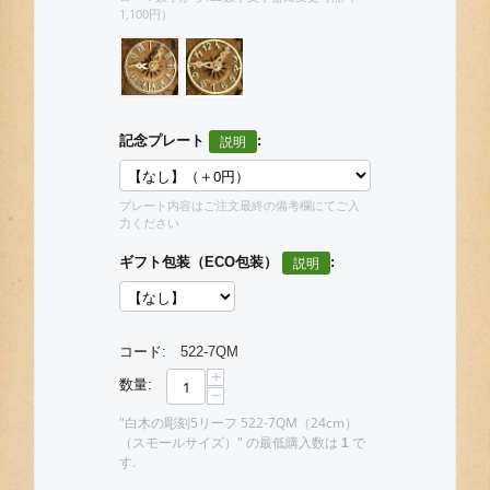
1,100円）
記念プレート
:
プレート内容はご注文最終の備考欄にてご入
力ください
ギフト包装（ECO包装）
:
コード:
522-7QM
+
数量:
−
"白木の彫刻5リーフ 522-7QM（24cm）
（スモールサイズ）" の最低購入数は
で
1
す.