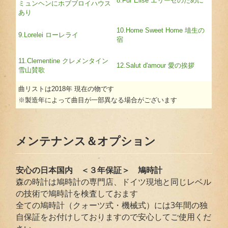
8.Fur Elise エリーゼのために
ミュンヘンにホブブロイハウス
あり
10.Home Sweet Home 埴生の
9.Lorelei ローレライ
宿
11.Clementine クレメンタイン
12.Salut d'amour 愛の挨拶
雪山賛歌
曲リストは2018年 現在の物です
※製造年によって曲目が一部異なる場合がございます
メンテナンス＆オプション
安心の日本国内 ＜３年保証＞ 鳩時計
森の時計は鳩時計の専門店、ドイツ現地と同じレベル
の技術で鳩時計を検査しておます
全ての鳩時計（クォーツ式・機械式）には3年間の独
自保証をお付けしておりますので安心してご使用くだ