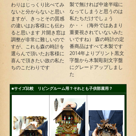
製で無ければ中途半端に
わりはじっくり比べてみ
なってしまうと思うのは
ないと分からないと思い
私たちだけでしょう
ますが、きっとその質感
か・・（海外ではあまり
の違いはお客様にも伝わ
重要視されていないみた
ると思います 片開き窓は
いですね） 森の時計の定
調整が非常に難しいので
番商品はすべて木製です
すが、これも森の時計を
2014年よりプリント黒文
選らんで頂いたお客様に
字盤から木製彫刻文字盤
喜んで頂きたい故の私た
にグレードアップしまし
ちのこだわりです
た
■サイズ比較 リビングルーム用？それとも子供部屋用？