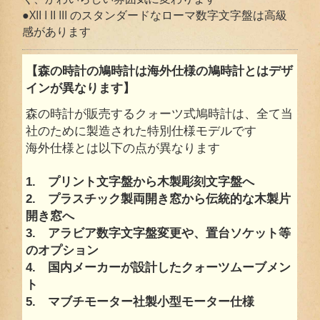
●XII I II III のスタンダードなローマ数字文字盤は高級
感があります
【森の時計の鳩時計は海外仕様の鳩時計とはデザ
インが異なります】
森の時計が販売するクォーツ式鳩時計は、全て当
社のために製造された特別仕様モデルです
海外仕様とは以下の点が異なります
1. プリント文字盤から木製彫刻文字盤へ
2. プラスチック製両開き窓から伝統的な木製片
開き窓へ
3. アラビア数字文字盤変更や、置台ソケット等
のオプション
4. 国内メーカーが設計したクォーツムーブメン
ト
5. マブチモーター社製小型モーター仕様