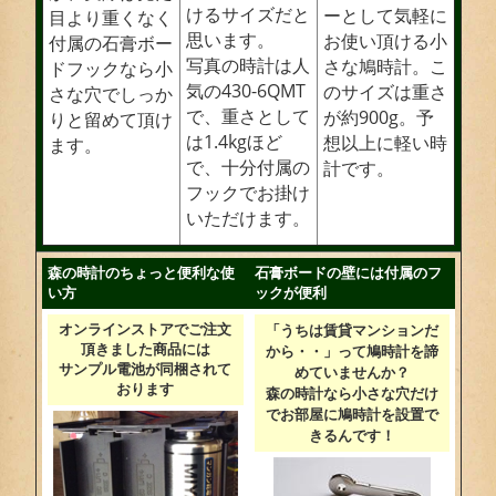
けるサイズだと
ーとして気軽に
目より重くなく
思います。
お使い頂ける小
付属の石膏ボー
写真の時計は人
さな鳩時計。こ
ドフックなら小
気の430-6QMT
のサイズは重さ
さな穴でしっか
で、重さとして
が約900g。予
りと留めて頂け
は1.4kgほど
想以上に軽い時
ます。
で、十分付属の
計です。
フックでお掛け
いただけます。
森の時計のちょっと便利な使
石膏ボードの壁には付属のフ
い方
ックが便利
オンラインストアでご注文
「うちは賃貸マンションだ
頂きました商品には
から・・」って鳩時計を諦
サンプル電池が同梱されて
めていませんか？
おります
森の時計なら小さな穴だけ
でお部屋に鳩時計を設置で
きるんです！