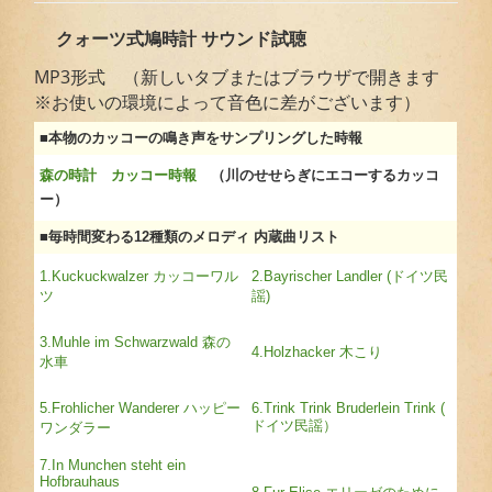
クォーツ式鳩時計 サウンド試聴
MP3形式 （新しいタブまたはブラウザで開きます
※お使いの環境によって音色に差がございます）
■本物のカッコーの鳴き声をサンプリングした時報
森の時計 カッコー時報
（川のせせらぎにエコーするカッコ
ー）
■毎時間変わる12種類のメロディ 内蔵曲リスト
1.Kuckuckwalzer カッコーワル
2.Bayrischer Landler (ドイツ民
ツ
謡)
3.Muhle im Schwarzwald 森の
4.Holzhacker 木こり
水車
5.Frohlicher Wanderer ハッピー
6.Trink Trink Bruderlein Trink (
ドイツ民謡）
ワンダラー
7.In Munchen steht ein
Hofbrauhaus