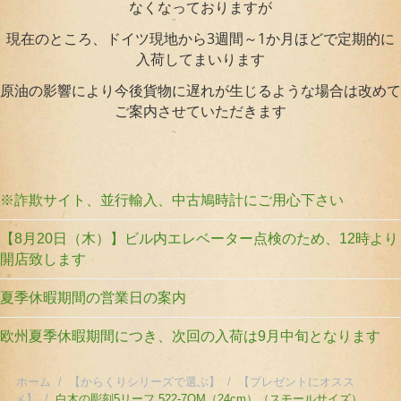
なくなっておりますが
現在のところ、ドイツ現地から3週間～1か月ほどで定期的に
入荷してまいります
原油の影響により今後貨物に遅れが生じるような場合は改めて
ご案内させていただきます
※詐欺サイト、並行輸入、中古鳩時計にご用心下さい
【8月20日（木）】ビル内エレベーター点検のため、12時より
開店致します
夏季休暇期間の営業日の案内
欧州夏季休暇期間につき、次回の入荷は9月中旬となります
ホーム
/
【からくりシリーズで選ぶ】
/
【プレゼントにオスス
メ】
/
白木の彫刻5リーフ 522-7QM（24cm）（スモールサイズ）