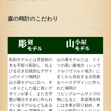
森の時計のこだわり
彫刻モデルとは菩提樹の
山小屋モデルとは、ドイ
木を手彫り彫刻し、仕上
ツの黒い森地方（シュヴ
げる古き伝統的なデザイ
ァルツヴァルト地方）に
ンのドイツ鳩時計
古くから存在する古民家
山小屋モデルに比べ、す
をベースデザインに作ら
っきりとした縦に長いデ
れた鳩時計
ザインが多く、また文字
リビングルームサイズの
盤が幾分大きめに作られ
物になると、音楽再生時
ているモデルなどもある
には水車が回り始め、木
落ち着いた雰囲気や、重
こりが薪割りをしたりビ