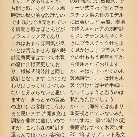
の針 現地では機械式、ク
頂くことがありますが、
ォーツ式問わず割とプラ
片開き窓こそがドイツ鳩
スチック製の針のモデル
時計の歴史的な設計なの
に出会います 実際、現地
です 現地で販売されてい
で購入された方の鳩時計
る両開き窓はほとんどが
をメンテナンスを頂くと
プラスチック製であり、
きにプラスチック針をよ
これはあまり雰囲気が良
く見かけます プラスチッ
いとは言えません 森の時
クの針ももう何年も前か
計定番商品はすべて木製
ら使用されております
の窓に仕様変更してお
が、やはりせっかくの木
り、機械式鳩時計と同じ
製鳩時計、ここは針も木
設計となります このこだ
製で無ければ中途半端に
わりはじっくり比べてみ
なってしまうと思うのは
ないと分からないと思い
私たちだけでしょう
ますが、きっとその質感
か・・（海外ではあまり
の違いはお客様にも伝わ
重要視されていないみた
ると思います 片開き窓は
いですね） 森の時計の定
調整が非常に難しいので
番商品はすべて木製です
すが、これも森の時計を
2014年よりプリント黒文
選らんで頂いたお客様に