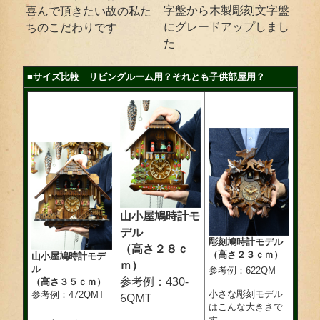
字盤から木製彫刻文字盤
喜んで頂きたい故の私た
にグレードアップしまし
ちのこだわりです
た
■サイズ比較 リビングルーム用？それとも子供部屋用？
山小屋鳩時計モ
デル
彫刻鳩時計モデル
（高さ２８ｃ
（高さ２３ｃｍ）
山小屋鳩時計モデ
ｍ）
ル
参考例：622QM
参考例：430-
（高さ３５ｃｍ）
小さな彫刻モデル
参考例：472QMT
6QMT
はこんな大きさで
す。