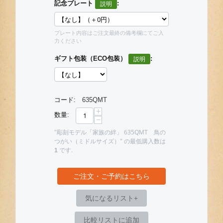
記念プレート
:
プレート内容はご注文最終の備考欄にてご入
力ください
ギフト包装（ECO包装）
:
コード:
635QMT
+
数量:
−
"彫刻モデル「家族の絆」 635QMT 鳥の
つがい（ミドルサイズ）" の最低購入数は
です.
1
ご注文・ご予約はこちら
気になるリスト+
比較リストに追加