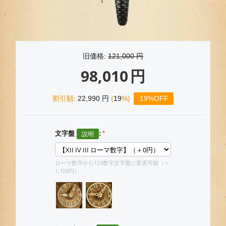
旧価格:
121,000
円
98,010
円
割引額:
22,990
円
(
19
%)
19%OFF
文字盤
:
ローマ数字から123数字文字盤に変更可能（＋
1,100円）