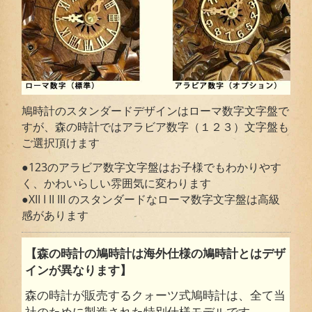
鳩時計のスタンダードデザインはローマ数字文字盤で
すが、森の時計ではアラビア数字（１２３）文字盤も
ご選択頂けます
●123のアラビア数字文字盤はお子様でもわかりやす
く、かわいらしい雰囲気に変わります
●XII I II III のスタンダードなローマ数字文字盤は高級
感があります
【森の時計の鳩時計は海外仕様の鳩時計とはデザ
インが異なります】
森の時計が販売するクォーツ式鳩時計は、全て当
社のために製造された特別仕様モデルです