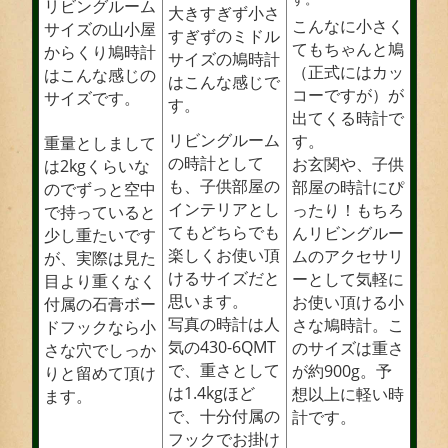
リビングルーム
大きすぎず小さ
こんなに小さく
サイズの山小屋
すぎずのミドル
てもちゃんと鳩
からくり鳩時計
サイズの鳩時計
（正式にはカッ
はこんな感じの
はこんな感じで
コーですが）が
サイズです。
す。
出てくる時計で
リビングルーム
す。
重量としまして
の時計として
お玄関や、子供
は2kgくらいな
も、子供部屋の
部屋の時計にぴ
のでずっと空中
インテリアとし
ったり！もちろ
で持っていると
てもどちらでも
んリビングルー
少し重たいです
楽しくお使い頂
ムのアクセサリ
が、実際は見た
けるサイズだと
ーとして気軽に
目より重くなく
思います。
お使い頂ける小
付属の石膏ボー
写真の時計は人
さな鳩時計。こ
ドフックなら小
気の430-6QMT
のサイズは重さ
さな穴でしっか
で、重さとして
が約900g。予
りと留めて頂け
は1.4kgほど
想以上に軽い時
ます。
で、十分付属の
計です。
フックでお掛け