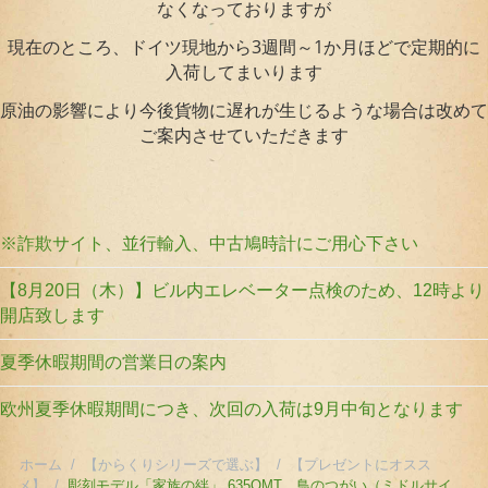
なくなっておりますが
現在のところ、ドイツ現地から3週間～1か月ほどで定期的に
入荷してまいります
原油の影響により今後貨物に遅れが生じるような場合は改めて
ご案内させていただきます
※詐欺サイト、並行輸入、中古鳩時計にご用心下さい
【8月20日（木）】ビル内エレベーター点検のため、12時より
開店致します
夏季休暇期間の営業日の案内
欧州夏季休暇期間につき、次回の入荷は9月中旬となります
ホーム
/
【からくりシリーズで選ぶ】
/
【プレゼントにオスス
メ】
/
彫刻モデル「家族の絆」 635QMT 鳥のつがい（ミドルサイ