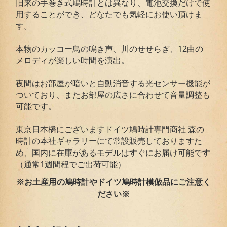
旧来の手巻き式鳩時計とは異なり、電池交換だけで使
用することができ、どなたでも気軽にお使い頂けま
す。
本物のカッコー鳥の鳴き声、川のせせらぎ、12曲の
メロディが楽しい時間を演出。
夜間はお部屋が暗いと自動消音する光センサー機能が
ついており、またお部屋の広さに合わせて音量調整も
可能です。
東京日本橋にございますドイツ鳩時計専門商社 森の
時計の本社ギャラリーにて常設販売しておりますた
め、国内に在庫があるモデルはすぐにお届け可能です
（通常1週間程でご出荷可能）
※お土産用の鳩時計やドイツ鳩時計模倣品にご注意く
ださい※