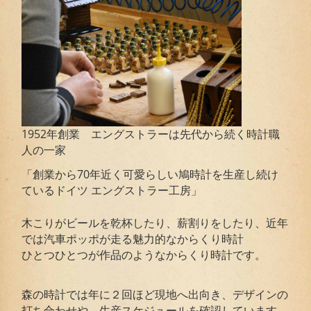
1952年創業 エングストラーは先代から続く時計職
人の一家
「創業から70年近く可愛らしい鳩時計を生産し続け
ているドイツ エングストラー工房」
木こりがビールを乾杯したり、薪割りをしたり、近年
では汽車ポッポが走る魅力的なからくり時計
ひとつひとつが作品のようなからくり時計です。
森の時計では年に２回ほど現地へ出向き、デザインの
打ち合わせや、生産スケジュールを確認しています