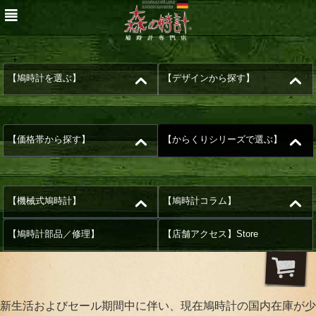
【鳩時計を選ぶ】
【デザインから探す】
【価格帯から探す】
【からくりシリーズで選ぶ】
【機械式鳩時計】
【鳩時計コラム】
【鳩時計部品／修理】
【店舗アクセス】Store
新生活およびセール期間中に伴い、現在鳩時計の国内在庫が少