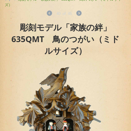
ズ）
40
of
45
彫刻モデル「家族の絆」
635QMT 鳥のつがい（ミド
ルサイズ）