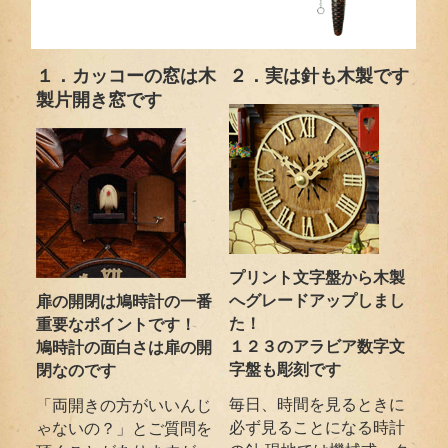
１．カッコーの窓は木
２．実は針も木製です
製片開き窓です
プリント文字盤から木製
へグレードアップしまし
扉の開閉は鳩時計の一番
た！
重要なポイントです！
１２３のアラビア数字文
鳩時計の面白さは扉の開
字盤も彫刻です
閉なのです
毎日、時間を見るときに
「両開きの方がいいんじ
必ず見ることになる時計
ゃないの？」とご質問を