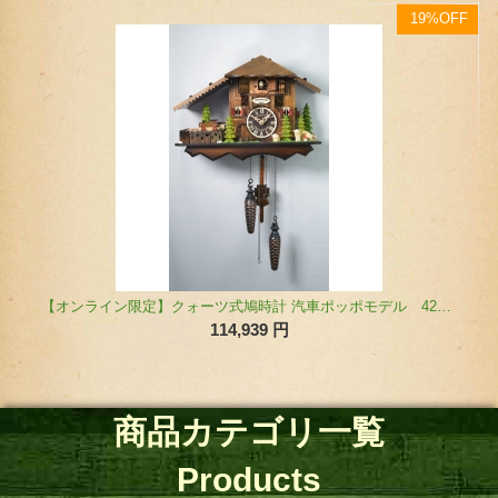
F
13%OFF
【待望の新作スケルトンモデル】山小屋鳩時計 1日巻 EN240（小型）
77,000
円
商品カテゴリ一覧
Products