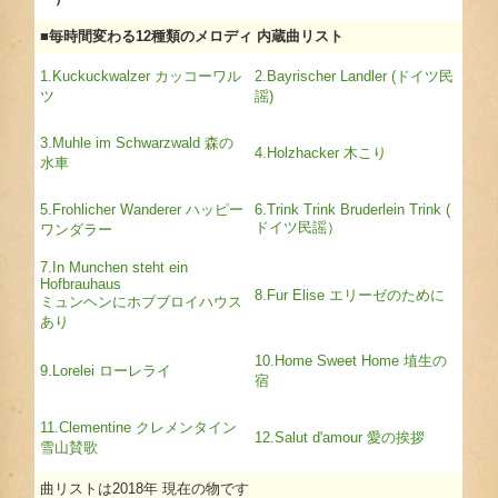
■毎時間変わる12種類のメロディ 内蔵曲リスト
1.Kuckuckwalzer カッコーワル
2.Bayrischer Landler (ドイツ民
ツ
謡)
3.Muhle im Schwarzwald 森の
4.Holzhacker 木こり
水車
5.Frohlicher Wanderer ハッピー
6.Trink Trink Bruderlein Trink (
ドイツ民謡）
ワンダラー
7.In Munchen steht ein
Hofbrauhaus
8.Fur Elise エリーゼのために
ミュンヘンにホブブロイハウス
あり
10.Home Sweet Home 埴生の
9.Lorelei ローレライ
宿
11.Clementine クレメンタイン
12.Salut d'amour 愛の挨拶
雪山賛歌
曲リストは2018年 現在の物です