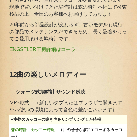
現地で買い付けてきた鳩時計は森の時計本社にて検査
検品の上、全国のお客様へお届けしております
20年前から部品設計が変わらず、古いモデルも現行
の部品でメンテナンスができるため、長く愛着をもっ
てご愛用頂ける鳩時計です
ENGSTLER工房詳細はコチラ
12曲の楽しいメロディー
クォーツ式鳩時計 サウンド試聴
MP3形式 （新しいタブまたはブラウザで開きます
※お使いの環境によって音色に差がございます）
■本物のカッコーの鳴き声をサンプリングした時報
森の時計 カッコー時報
（川のせせらぎにエコーするカッコ
ー）