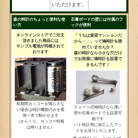
いただけます。
森の時計のちょっと便利な使
石膏ボードの壁には付属のフ
い方
ックが便利
オンラインストアでご注文
「うちは賃貸マンションだ
頂きました商品には
から・・」って鳩時計を諦
サンプル電池が同梱されて
めていませんか？
おります
森の時計なら小さな穴だけ
でお部屋に鳩時計を設置で
きるんです！
長期間カッコーを鳴らさな
クォーツ式鳩時計なら薄い
い場合は時計機能のみを電
壁や石膏ボードでも設置可
池一本で動かせます
能です
（からくり、カッコー時報
ハト時計用に加工したフッ
は鳴りません）
クをお送りいたします。