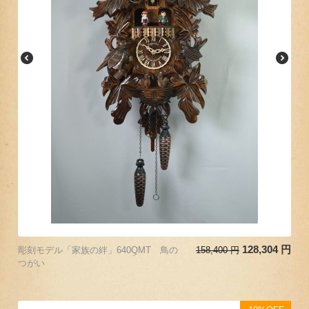
128,304
円
彫刻モデル「家族の絆」640QMT 鳥の
158,400
円
つがい