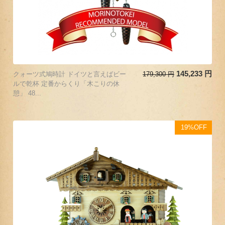
145,233
円
クォーツ式鳩時計 ドイツと言えばビー
179,300
円
ルで乾杯 定番からくり「木こりの休
憩」 48...
19%OFF