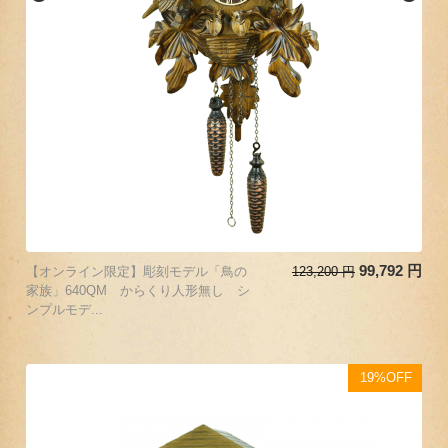
99,792
円
【オンライン限定】彫刻モデル「鳥の
123,200
円
家族」640QM からくり人形無し シ
ンプルモデ...
19%OFF