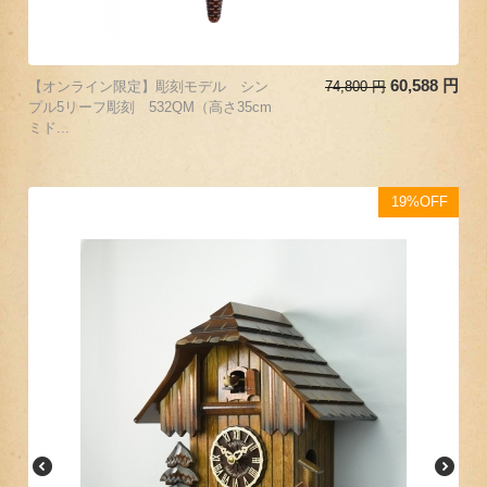
60,588
円
【オンライン限定】彫刻モデル シン
74,800
円
プル5リーフ彫刻 532QM（高さ35cm
ミド...
19%OFF