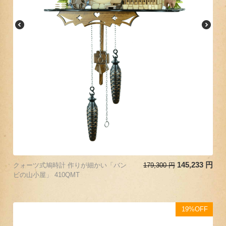
145,233
円
クォーツ式鳩時計 作りが細かい「バン
179,300
円
ビの山小屋」 410QMT
19%OFF