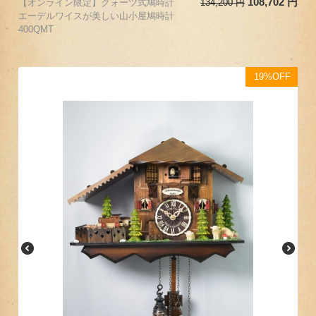
108,702
円
【オンライン限定】クォーツ式鳩時計
134,200
円
エーデルワイスが美しい山小屋鳩時計
400QMT
19%OFF