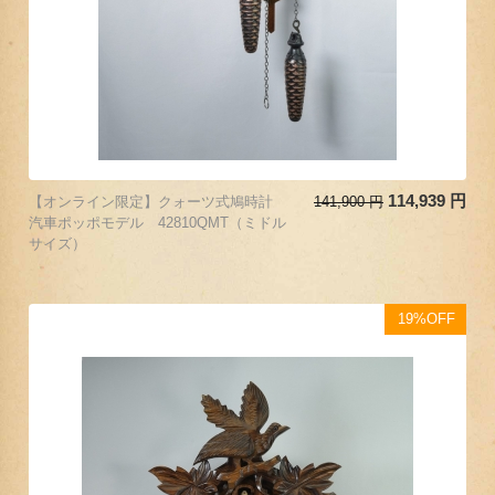
114,939
円
【オンライン限定】クォーツ式鳩時計
141,900
円
汽車ポッポモデル 42810QMT（ミドル
サイズ）
19%OFF