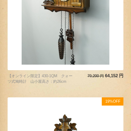
64,152
円
【オンライン限定】430-1QM クォー
79,200
円
ツ式鳩時計 山小屋高さ：約26cm
19%OFF