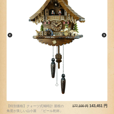
143,451
円
【特別価格】クォーツ式鳩時計 屋根の
177,100
円
角度が美しい山小屋 「ビール乾杯」