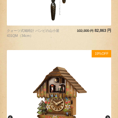
82,863
円
クォーツ式鳩時計 バンビの山小屋
102,300
円
431QM（34cm）
19%OFF