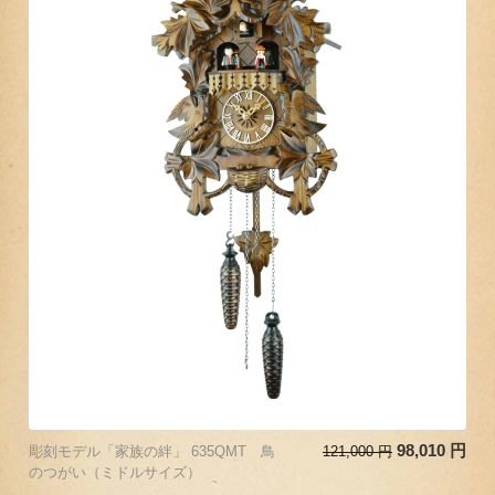
98,010
円
彫刻モデル「家族の絆」 635QMT 鳥
121,000
円
のつがい（ミドルサイズ）