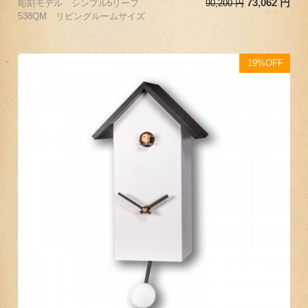
73,062
円
彫刻モデル シンプル5リーフ
90,200
円
538QM リビングルームサイズ
19%OFF