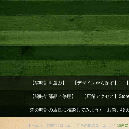
【鳩時計を選ぶ】
【デザインから探す】
【鳩時計部品／修理】
【店舗アクセス】Stor
森の時計の店長に相談してみよう♪
お買い物
ホーム
/
【鳩時計コラム】
/
その他のコラム →
/
部屋に