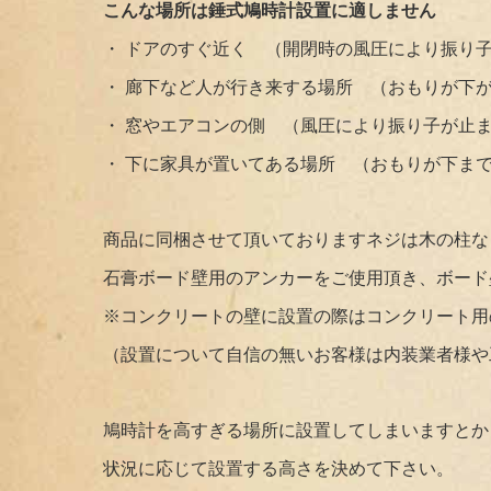
こんな場所は錘式鳩時計設置に適しません
・ ドアのすぐ近く （開閉時の風圧により振り
・ 廊下など人が行き来する場所 （おもりが下
・ 窓やエアコンの側 （風圧により振り子が止
・ 下に家具が置いてある場所 （おもりが下ま
商品に同梱させて頂いておりますネジは木の柱な
石膏ボード壁用のアンカーをご使用頂き、ボード
※コンクリートの壁に設置の際はコンクリート用
（設置について自信の無いお客様は内装業者様や
鳩時計を高すぎる場所に設置してしまいますとか
状況に応じて設置する高さを決めて下さい。