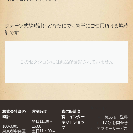
クォーツ式鳩時計はどなたにでも簡単にご使用頂ける鳩時
計です
このセクションには商品が登録されていません
footer-pc
株式会社森の
営業時間
森の時計直
時計
営 インター
お支払・送料
平日11:00～
ネットショッ
FAQ
お問合せ
103-0003
15:00
プ
アフターサービス
東京都中央区
土日11：00～