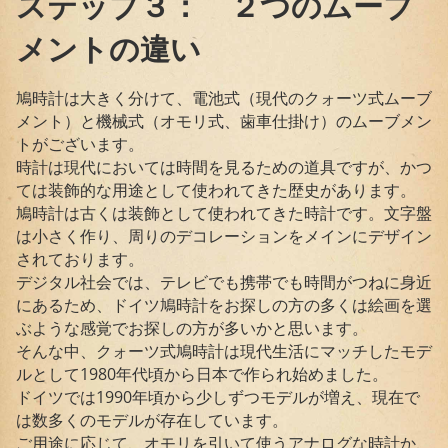
ステップ３： ２つのムーブ
メントの違い
鳩時計は大きく分けて、電池式（現代のクォーツ式ムーブ
メント）と機械式（オモリ式、歯車仕掛け）のムーブメン
トがございます。
時計は現代においては時間を見るための道具ですが、かつ
ては装飾的な用途として使われてきた歴史があります。
鳩時計は古くは装飾として使われてきた時計です。文字盤
は小さく作り、周りのデコレーションをメインにデザイン
されております。
デジタル社会では、テレビでも携帯でも時間がつねに身近
にあるため、ドイツ鳩時計をお探しの方の多くは絵画を選
ぶような感覚でお探しの方が多いかと思います。
そんな中、クォーツ式鳩時計は現代生活にマッチしたモデ
ルとして1980年代頃から日本で作られ始めました。
ドイツでは1990年頃から少しずつモデルが増え、現在で
は数多くのモデルが存在しています。
ご用途に応じて、オモリを引いて使うアナログな時計か、