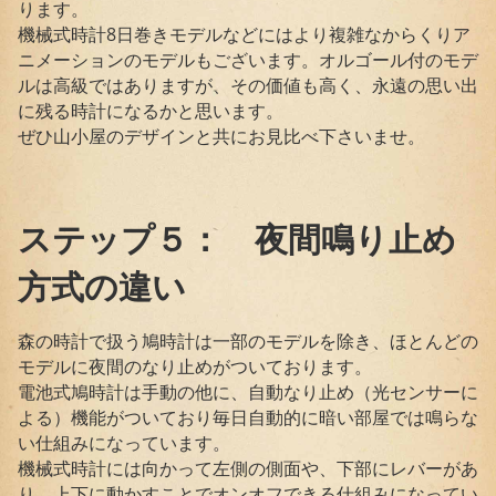
ります。
機械式時計8日巻きモデルなどにはより複雑なからくりア
ニメーションのモデルもございます。オルゴール付のモデ
ルは高級ではありますが、その価値も高く、永遠の思い出
に残る時計になるかと思います。
ぜひ山小屋のデザインと共にお見比べ下さいませ。
ステップ５： 夜間鳴り止め
方式の違い
森の時計で扱う鳩時計は一部のモデルを除き、ほとんどの
モデルに夜間のなり止めがついております。
電池式鳩時計は手動の他に、自動なり止め（光センサーに
よる）機能がついており毎日自動的に暗い部屋では鳴らな
い仕組みになっています。
機械式時計には向かって左側の側面や、下部にレバーがあ
り、上下に動かすことでオンオフできる仕組みになってい