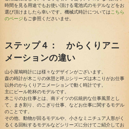
時間を見る用途でもお使い頂ける電池式のモデルなどをお
選び頂けましたら幸いです。機械式時計については
こちら
もご参照くださいませ。
のページ
ステップ４： からくりアニ
メーションの違い
山小屋鳩時計には様々なデザインがございます。
森の時計が木こりの休憩と呼ぶシリーズは木こりがお仕事
以外のからくりアニメーションで動く時計です。
主にビール乾杯のモデルです。
木こりのお仕事とは、南ドイツの伝統的な仕事風景とし
て、まき割り、のこぎり仕事、などお仕事に関するモデル
のことです。
その他、動物が回るモデルや、小さなミニチュア人形がく
るくる回転するモデルなどシリーズに分けてご紹介してお