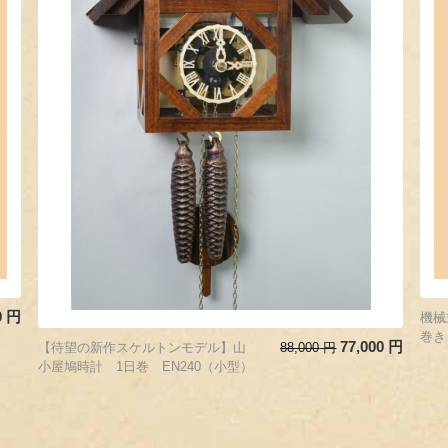
0
円
機械
巻き
77,000
円
【待望の新作スケルトンモデル】山
88,000
円
小屋鳩時計 1日巻 EN240（小型）