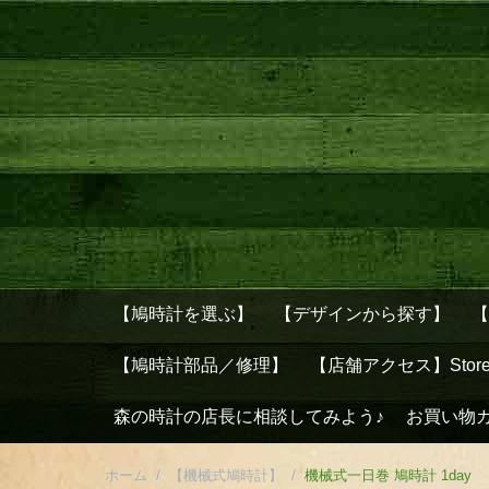
【鳩時計を選ぶ】
【デザインから探す】
【鳩時計部品／修理】
【店舗アクセス】Stor
森の時計の店長に相談してみよう♪
お買い物
ホーム
/
【機械式鳩時計】
/
機械式一日巻 鳩時計 1day