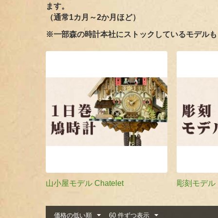
ます。
（通常1カ月～2か月ほど）
※一部森の時計本社にストックしているモデルも
山小屋モデル Chatelet
彫刻モデル Sc
価格の低い順
60 件ずつ表示