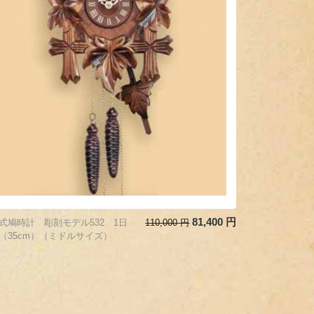
81,400
円
式鳩時計 彫刻モデル532 1日
110,000
円
（35cm）（ミドルサイズ）