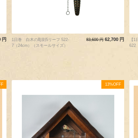
0
円
62,700
円
1日巻 白木の彫刻5リーフ 522-
83,600
円
【1
7（24cm）（スモールサイズ）
62
FF
13%OFF