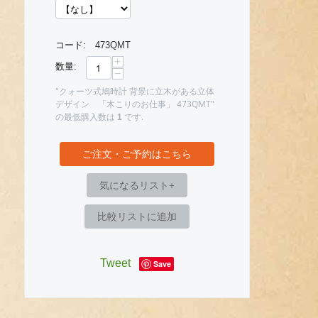
コード:
473QMT
+
数量:
−
"クォーツ式鳩時計 背景に立木がある立体
デザイン 「木こりのお仕事」 473QMT"
の最低購入数は
です.
1
ご注文・ご予約はこちら
気になるリスト+
比較リストに追加
Tweet
Save