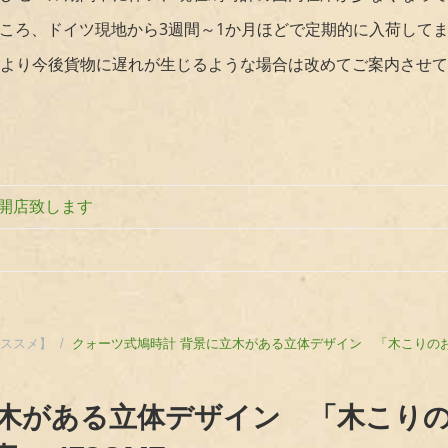
ころ、ドイツ現地から3週間～1か月ほどで定期的に入荷して
より今後貨物に遅れが生じるような場合は改めてご案内させて
り開店致します
オススメ】
/
クォーツ式鳩時計 背景に立木がある立体デザイン 「木こりのお仕
立木がある立体デザイン 「木こり