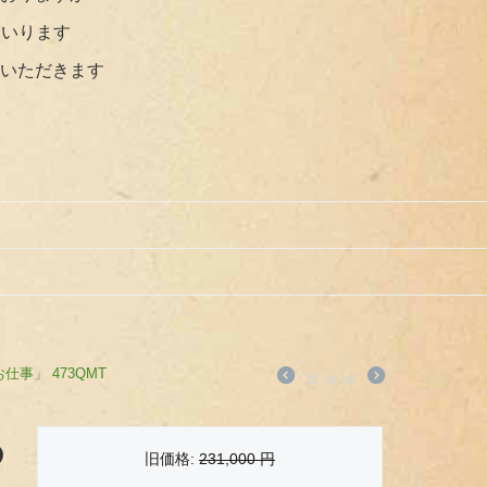
まいります
いただきます
事」 473QMT
32
of
45
の
旧価格:
231,000
円