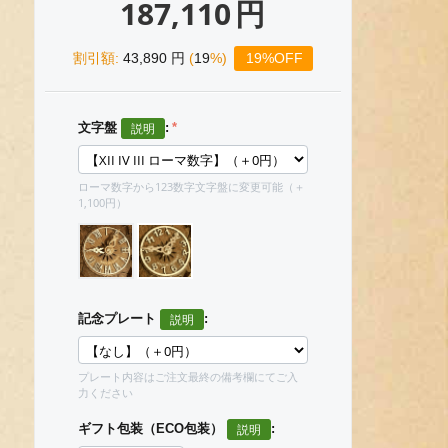
187,110
円
割引額:
43,890
円
(
19
%)
19%OFF
文字盤
:
ローマ数字から123数字文字盤に変更可能（＋
1,100円）
記念プレート
:
プレート内容はご注文最終の備考欄にてご入
力ください
ギフト包装（ECO包装）
: