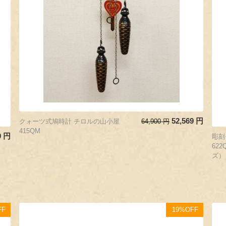
52,569
円
クォーツ式鳩時計 チロルの山小屋
64,900
円
415QM
9
円
彫
62
ズ）
FF
19%OFF