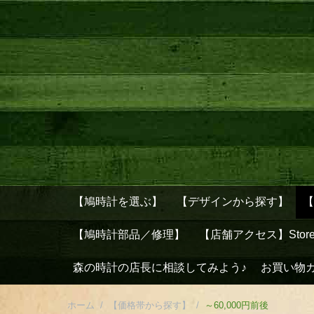
【鳩時計を選ぶ】
【デザインから探す】
【鳩時計部品／修理】
【店舗アクセス】Stor
森の時計の店長に相談してみよう♪
お買い物
ホーム
/
【価格帯から探す】
/
～60,000円前後