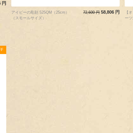
6
円
58,806
円
アイビーの彫刻 525QM（25cm）
72,600
円
【オ
（スモールサイズ）
ーツ
FF