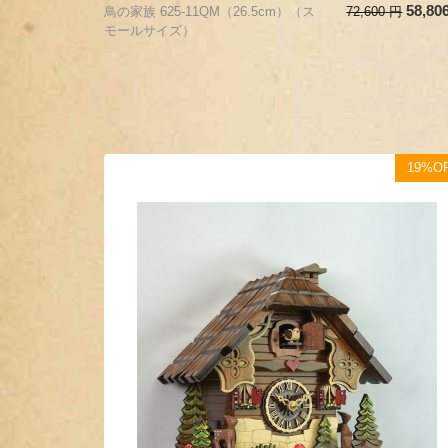
58,80
鳥の家族 625-11QM（26.5cm）（ス
72,600
円
モールサイズ）
19%O