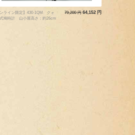
64,152
円
ンライン限定】430-1QM クォ
79,200
円
式鳩時計 山小屋高さ：約26cm