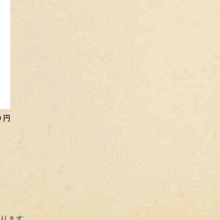
0
円
ります