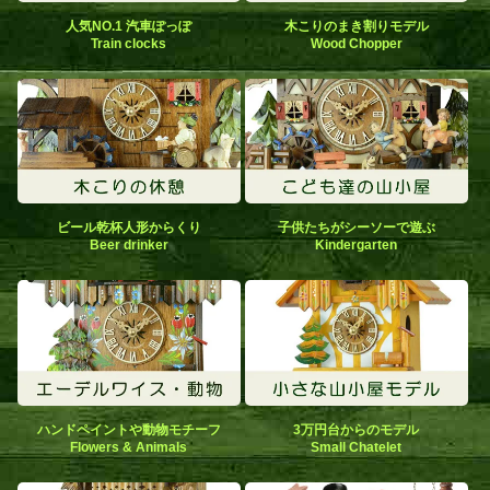
人気NO.1 汽車ぽっぽ
木こりのまき割りモデル
Train clocks
Wood Chopper
ビール乾杯人形からくり
子供たちがシーソーで遊ぶ
Beer drinker
Kindergarten
ハンドペイントや動物モチーフ
3万円台からのモデル
Flowers & Animals
Small Chatelet