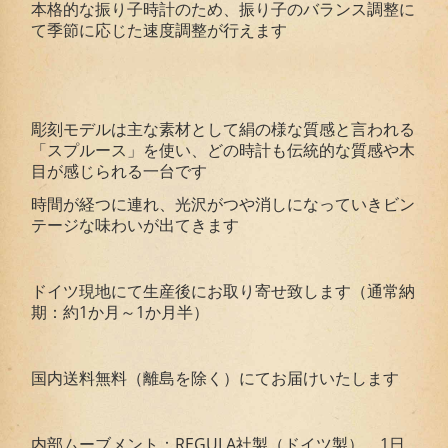
本格的な振り子時計のため、振り子のバランス調整に
て季節に応じた速度調整が行えます
彫刻モデルは主な素材として絹の様な質感と言われる
「スプルース」を使い、どの時計も伝統的な質感や木
目が感じられる一台です
時間が経つに連れ、光沢がつや消しになっていきビン
テージな味わいが出てきます
ドイツ現地にて生産後にお取り寄せ致します（通常納
期：約1か月～1か月半）
国内送料無料（離島を除く）にてお届けいたします
内部ムーブメント：REGULA社製（ドイツ製） 1日