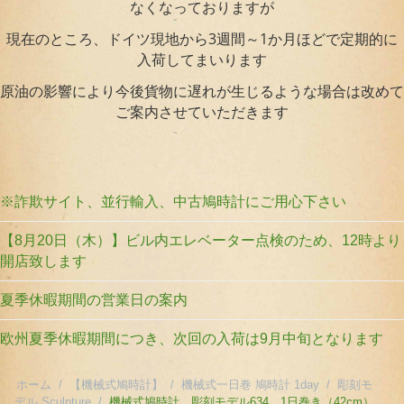
なくなっておりますが
現在のところ、ドイツ現地から3週間～1か月ほどで定期的に
入荷してまいります
原油の影響により今後貨物に遅れが生じるような場合は改めて
ご案内させていただきます
※詐欺サイト、並行輸入、中古鳩時計にご用心下さい
【8月20日（木）】ビル内エレベーター点検のため、12時より
開店致します
夏季休暇期間の営業日の案内
欧州夏季休暇期間につき、次回の入荷は9月中旬となります
ホーム
/
【機械式鳩時計】
/
機械式一日巻 鳩時計 1day
/
彫刻モ
デル Sculpture
/
機械式鳩時計 彫刻モデル634 1日巻き（42cm）