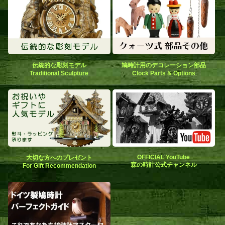
伝統的な彫刻モデル
鳩時計用のデコレーション部品
Traditional Sculpture
Clock Parts & Options
OFFICIAL YouTube
大切な方へのプレゼント
森の時計公式チャンネル
For Gift Recommendation