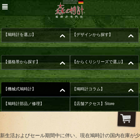
【鳩時計を選ぶ】
【デザインから探す】
【価格帯から探す】
【からくりシリーズで選ぶ】
【機械式鳩時計】
【鳩時計コラム】
【鳩時計部品／修理】
【店舗アクセス】Store
新生活およびセール期間中に伴い、現在鳩時計の国内在庫が少