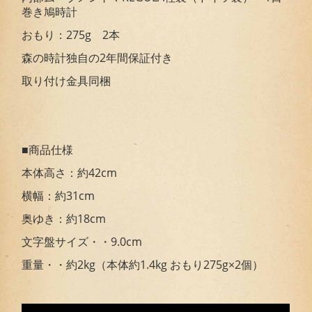
巻き鳩時計
おもり：275g 2本
森の時計独自の2年間保証付き
取り付け金具同梱
■商品仕様
本体高さ：約42cm
横幅：約31cm
奥ゆき：約18cm
文字盤サイズ・・9.0cm
重量・・約2kg（本体約1.4kg おもり275g×2個）