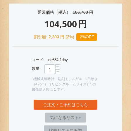
通常価格（税込）:
106,700
円
104,500
円
割引額:
2,200
円 (
2
%)
2%OFF
コード:
en634-1day
+
数量:
−
"機械式鳩時計 彫刻モデル634 1日巻き
（42cm）（リビングルームサイズ）" の
最低購入数は
です.
1
ご注文・ご予約はこちら
気になるリスト+
比較リストに追加