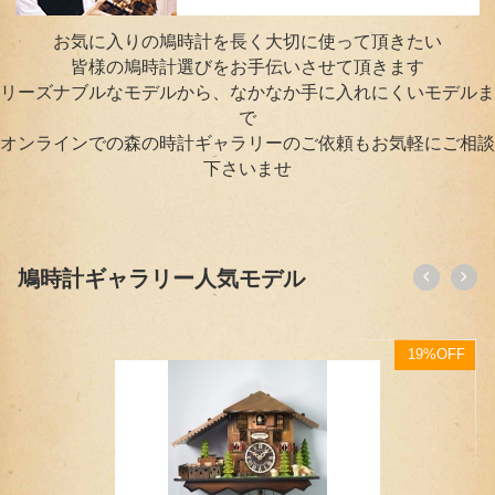
お気に入りの鳩時計を長く大切に使って頂きたい
皆様の鳩時計選びをお手伝いさせて頂きます
リーズナブルなモデルから、なかなか手に入れにくいモデルま
で
オンラインでの森の時計ギャラリーのご依頼もお気軽にご相談
下さいませ
鳩時計ギャラリー人気モデル
F
13%OFF
【待望の新作スケルトンモデル】山小屋鳩時計 1日巻 EN240（小型）
77,000
円