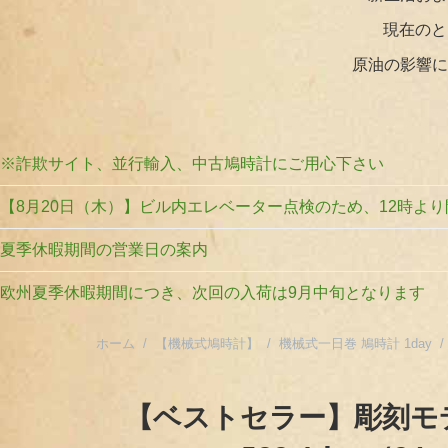
現在のと
原油の影響に
※詐欺サイト、並行輸入、中古鳩時計にご用心下さい
【8月20日（木）】ビル内エレベーター点検のため、12時よ
夏季休暇期間の営業日の案内
欧州夏季休暇期間につき、次回の入荷は9月中旬となります
ホーム
/
【機械式鳩時計】
/
機械式一日巻 鳩時計 1day
/
【ベストセラー】彫刻モ