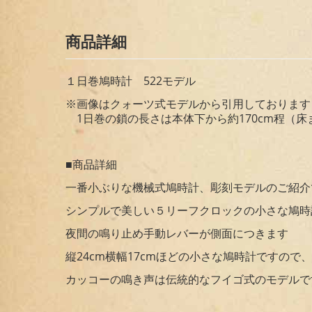
商品詳細
１日巻鳩時計 522モデル
※画像はクォーツ式モデルから引用しております
1日巻の鎖の長さは本体下から約170cm程（床
■商品詳細
一番小ぶりな機械式鳩時計、彫刻モデルのご紹介
シンプルで美しい５リーフクロックの小さな鳩時
夜間の鳴り止め手動レバーが側面につきます
縦24cm横幅17cmほどの小さな鳩時計ですので
カッコーの鳴き声は伝統的なフイゴ式のモデルで