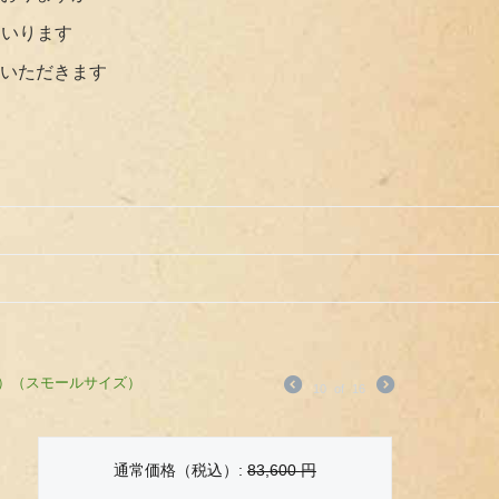
まいります
いただきます
cm）（スモールサイズ）
10
of
16
通常価格（税込）:
83,600
円