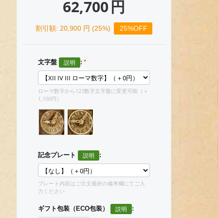
62,700
円
割引額:
20,900
円 (
25
%)
25%OFF
文字盤
:
ローマ数字から123数字文字盤に変更可能（＋
1,100円）
記念プレート
:
プレート内容はご注文最終の備考欄にてご入
力ください
ギフト包装（ECO包装）
: