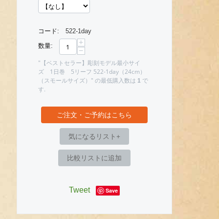
コード:
522-1day
+
数量:
−
"【ベストセラー】彫刻モデル最小サイ
ズ 1日巻 5リーフ 522-1day（24cm）
（スモールサイズ）" の最低購入数は
で
1
す.
ご注文・ご予約はこちら
気になるリスト+
比較リストに追加
Tweet
Save