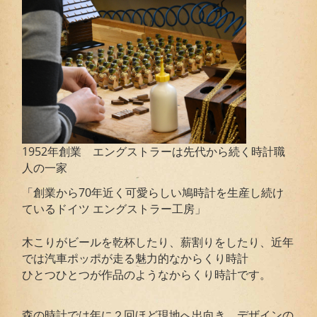
1952年創業 エングストラーは先代から続く時計職
人の一家
「創業から70年近く可愛らしい鳩時計を生産し続け
ているドイツ エングストラー工房」
木こりがビールを乾杯したり、薪割りをしたり、近年
では汽車ポッポが走る魅力的なからくり時計
ひとつひとつが作品のようなからくり時計です。
森の時計では年に２回ほど現地へ出向き、デザインの