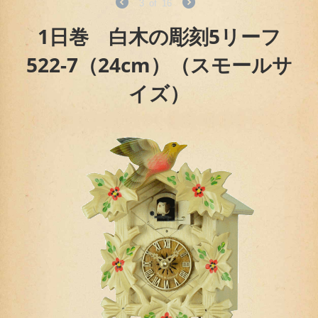
3
of
16
1日巻 白木の彫刻5リーフ
522-7（24cm）（スモールサ
イズ）