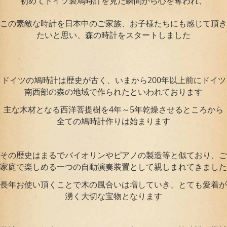
初めてドイツ製鳩時計を見た瞬間から心を奪われ、
この素敵な時計を日本中のご家族、お子様たちにも感じて頂き
たいと思い、森の時計をスタートしました
ドイツの鳩時計は歴史が古く、いまから200年以上前にドイツ
南西部の森の地域で作られたといわれております
主な木材となる西洋菩提樹を4年～5年乾燥させるところから
全ての鳩時計作りは始まります
その歴史はまるでバイオリンやピアノの製造等と似ており、ご
家庭で楽しめる一つの自動演奏装置として親しまれてきました
長年お使い頂くことで木の風合いは増していき、とても愛着が
湧く大切な宝物となります