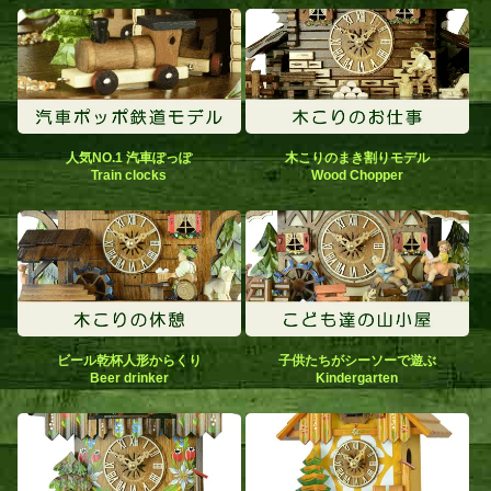
人気NO.1 汽車ぽっぽ
木こりのまき割りモデル
Train clocks
Wood Chopper
ビール乾杯人形からくり
子供たちがシーソーで遊ぶ
Beer drinker
Kindergarten