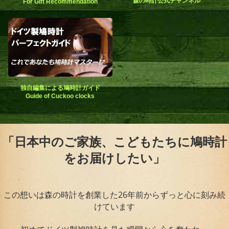
森の時計公式チャンネル
For Gift Recommendation
独自編集による鳩時計ガイド
Guide of Cuckoo clocks
「日本中のご家族、こどもたちに鳩時計
をお届けしたい」
この想いは森の時計を創業した26年前からずっと心に刻み続
けています