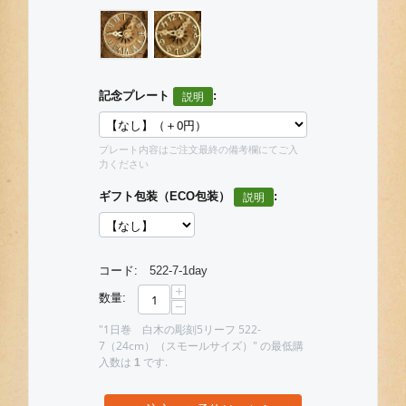
記念プレート
:
プレート内容はご注文最終の備考欄にてご入
力ください
ギフト包装（ECO包装）
:
コード:
522-7-1day
+
数量:
−
"1日巻 白木の彫刻5リーフ 522-
7（24cm）（スモールサイズ）" の最低購
入数は
です.
1