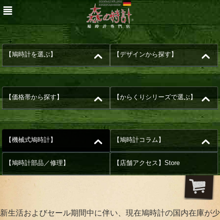
【鳩時計を選ぶ】
【デザインから探す】
【価格帯から探す】
【からくりシリーズで選ぶ】
【機械式鳩時計】
【鳩時計コラム】
【鳩時計部品／修理】
【店舗アクセス】Store
新生活およびセール期間中に伴い、現在鳩時計の国内在庫が少