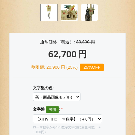
通常価格（税込）:
83,600
円
62,700
円
割引額:
20,900
円 (
25
%)
25%OFF
文字盤の色:
文字盤
:
ローマ数字から123数字文字盤に変更可能（＋
1,100円）