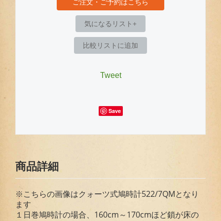
ご注文・ご予約はこちら
気になるリスト+
比較リストに追加
Tweet
Save
商品詳細
※こちらの画像はクォーツ式鳩時計522/7QMとなり
ます
１日巻鳩時計の場合、160cm～170cmほど鎖が床の