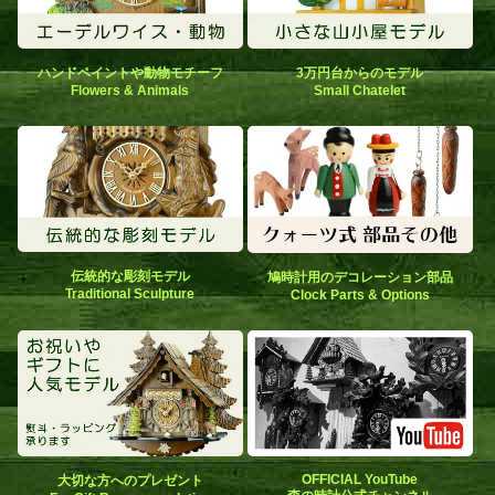
ハンドペイントや動物モチーフ
3万円台からのモデル
Flowers & Animals
Small Chatelet
伝統的な彫刻モデル
鳩時計用のデコレーション部品
Traditional Sculpture
Clock Parts & Options
OFFICIAL YouTube
大切な方へのプレゼント