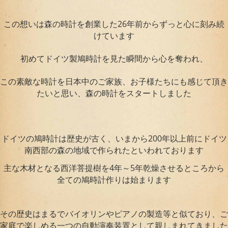
この想いは森の時計を創業した26年前からずっと心に刻み続
けています
初めてドイツ製鳩時計を見た瞬間から心を奪われ、
この素敵な時計を日本中のご家族、お子様たちにも感じて頂き
たいと思い、森の時計をスタートしました
ドイツの鳩時計は歴史が古く、いまから200年以上前にドイツ
南西部の森の地域で作られたといわれております
主な木材となる西洋菩提樹を4年～5年乾燥させるところから
全ての鳩時計作りは始まります
その歴史はまるでバイオリンやピアノの製造等と似ており、ご
家庭で楽しめる一つの自動演奏装置として親しまれてきました