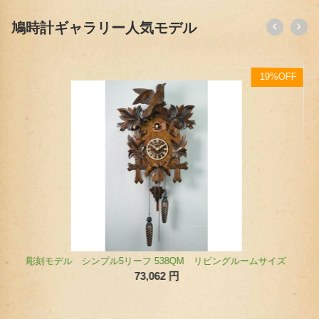
鳩時計ギャラリー人気モデル
F
19%OFF
【オンライン限定】クォーツ式鳩時計 汽車ポッポモデル 42810QMT（ミドルサイズ）
114,939
円