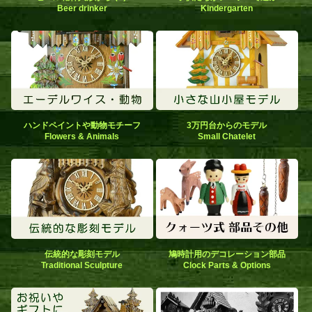
Beer drinker
Kindergarten
ハンドペイントや動物モチーフ
3万円台からのモデル
Flowers & Animals
Small Chatelet
伝統的な彫刻モデル
鳩時計用のデコレーション部品
Traditional Sculpture
Clock Parts & Options