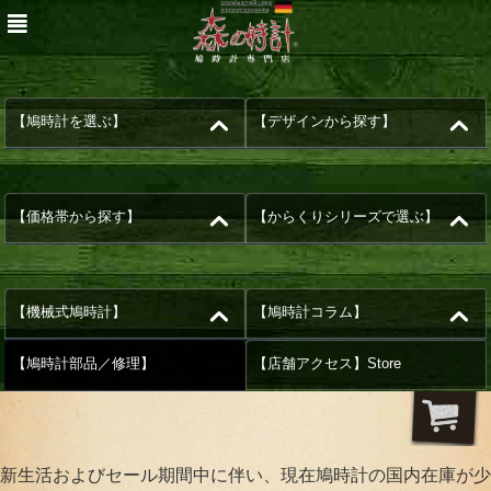
【鳩時計を選ぶ】
【デザインから探す】
【価格帯から探す】
【からくりシリーズで選ぶ】
【機械式鳩時計】
【鳩時計コラム】
【鳩時計部品／修理】
【店舗アクセス】Store
新生活およびセール期間中に伴い、現在鳩時計の国内在庫が少