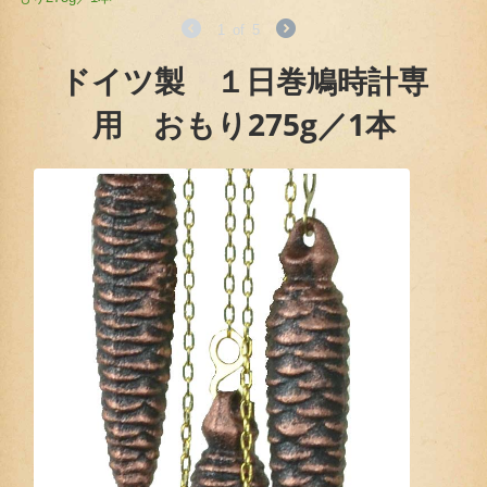
1
of
5
ドイツ製 １日巻鳩時計専
用 おもり275g／1本