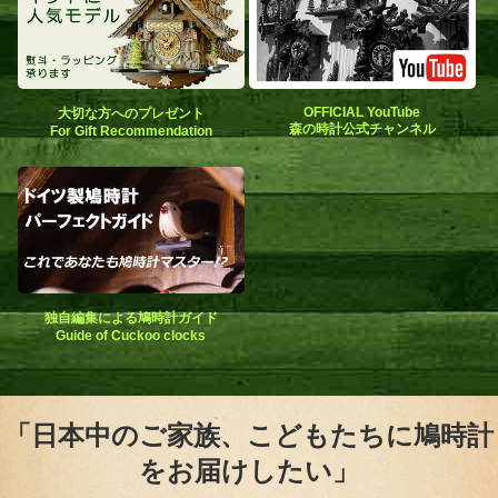
OFFICIAL YouTube
大切な方へのプレゼント
森の時計公式チャンネル
For Gift Recommendation
独自編集による鳩時計ガイド
Guide of Cuckoo clocks
「日本中のご家族、こどもたちに鳩時計
をお届けしたい」