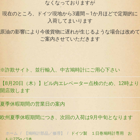
なくなっておりますが
現在のところ、ドイツ現地から3週間～1か月ほどで定期的に
入荷してまいります
原油の影響により今後貨物に遅れが生じるような場合は改めて
ご案内させていただきます
※詐欺サイト、並行輸入、中古鳩時計にご用心下さい
【8月20日（木）】ビル内エレベーター点検のため、12時より
開店致します
夏季休暇期間の営業日の案内
欧州夏季休暇期間につき、次回の入荷は9月中旬となります
ホーム
/
【鳩時計部品／修理】
/
ドイツ製 １日巻鳩時計専用 お
もり275g／1本