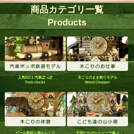
商品カテゴリ一覧
Products
人気NO.1 汽車ぽっぽ
木こりのまき割りモデル
Train clocks
Wood Chopper
ビール乾杯人形からくり
子供たちがシーソーで遊ぶ