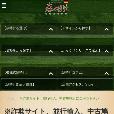
【鳩時計を選ぶ】
【デザインから探す】
【価格帯から探す】
【からくりシリーズで選ぶ】
【機械式鳩時計】
【鳩時計コラム】
【鳩時計部品／修理】
【店舗アクセス】Store
ホーム
/
※詐欺サイト、並行輸入、中古鳩時計にご用心下さい
※詐欺サイト、並行輸入、中古鳩