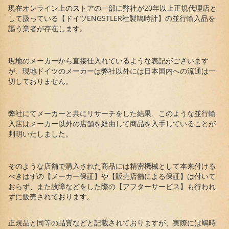
現在オンライン上のストアの一部に弊社が20年以上正規代理店と
して扱っている【ドイツENGSTLER社製鳩時計】の並行輸入品を
謳う業者が存在します。
現地のメーカーから直接仕入れているような表記がございます
が、現地ドイツのメーカーは弊社以外には日本国内への流通は一
切しておりません。
弊社にてメーカーと共にリサーチをした結果、このような並行輸
入店はメーカー以外の店舗を経由して商品を入手していることが
判明いたしました。
そのような店舗で購入された商品には精密機械として本来付ける
べきはずの【メーカー保証】や【販売店舗による保証】は付いて
おらず、また故障などをした際の【アフターサービス】も行われ
ずに販売されております。
正規品と同等の品質などと記載されておりますが、実際には鳩時