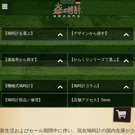
【鳩時計を選ぶ】
【デザインから探す】
【価格帯から探す】
【からくりシリーズで選ぶ】
【機械式鳩時計】
【鳩時計コラム】
【鳩時計部品／修理】
【店舗アクセス】Store
新生活およびセール期間中に伴い、現在鳩時計の国内在庫が少