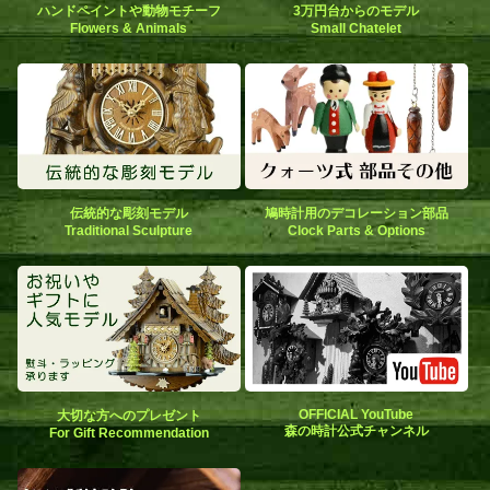
ハンドペイントや動物モチーフ
3万円台からのモデル
Flowers & Animals
Small Chatelet
伝統的な彫刻モデル
鳩時計用のデコレーション部品
Traditional Sculpture
Clock Parts & Options
OFFICIAL YouTube
大切な方へのプレゼント
森の時計公式チャンネル
For Gift Recommendation