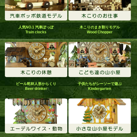
人気NO.1 汽車ぽっぽ
木こりのまき割りモデル
Train clocks
Wood Chopper
ビール乾杯人形からくり
子供たちがシーソーで遊ぶ
Beer drinker
Kindergarten