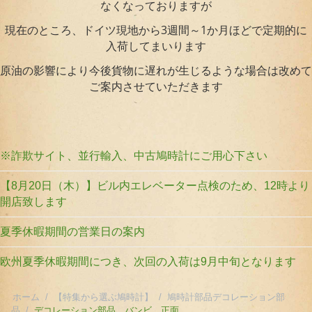
なくなっておりますが
現在のところ、ドイツ現地から3週間～1か月ほどで定期的に
入荷してまいります
原油の影響により今後貨物に遅れが生じるような場合は改めて
ご案内させていただきます
※詐欺サイト、並行輸入、中古鳩時計にご用心下さい
【8月20日（木）】ビル内エレベーター点検のため、12時より
開店致します
夏季休暇期間の営業日の案内
欧州夏季休暇期間につき、次回の入荷は9月中旬となります
ホーム
/
【特集から選ぶ鳩時計】
/
鳩時計部品デコレーション部
品
/
デコレーション部品 バンビ 正面