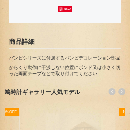
Save
商品詳細
バンビシリーズに付属するバンビデコレーション部品
からくり動作に干渉しない位置にボンド又は小さく切
った両面テープなどで取り付けてください
鳩時計ギャラリー人気モデル
F
19%OFF