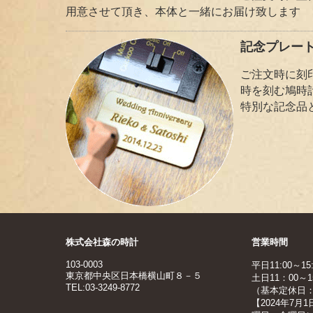
用意させて頂き、本体と一緒にお届け致します
記念プレート
ご注文時に刻
時を刻む鳩時
特別な記念品
株式会社森の時計
営業時間
103-0003
平日11:00～15:
東京都中央区日本橋横山町８－５
土日11：00～15
TEL:03-3249-8772
（基本定休日
【2024年7