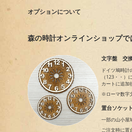
オプションについて
森の時計オンラインショップで
文字盤 交換
ドイツ鳩時計の
（123・・
カートに追加
※ローマ数字
置台ソケット
一部の山小屋
ご注文時に置