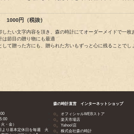
 1000円（税抜）
印したい文字内容を頂き、森の時計にてオーダーメイドで一枚
計は節目の贈り物にも最適
として贈った方にも、贈られた方いもずっと心に残ることでし
森の時計直営 インターネットショップ
00
オフィシャルWEBストア
:00
楽天市場店
：火・金）
Yahoo!店
月1日より基本定休日を毎週 火
株式会社森の時計