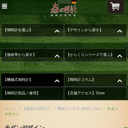
【鳩時計を選ぶ】
【デザインから探す】
【価格帯から探す】
【からくりシリーズで選ぶ】
【機械式鳩時計】
【鳩時計コラム】
【鳩時計部品／修理】
【店舗アクセス】Store
ホーム
/
【機械式鳩時計】
/
機械式八日巻 鳩時計 8day
/
モダン
デザイン
モダンデザイン