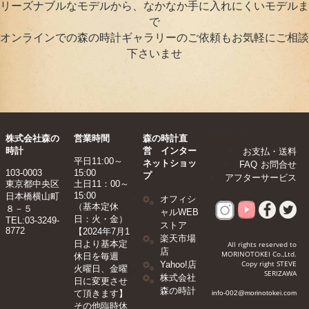
リーズナブルなモデルから、なかなか手に入れにくいモデルま
で
オンラインでの森の時計ギャラリーのご依頼もお気軽にご相談
下さいませ
footer-pc
株式会社森の
営業時間
森の時計直
時計
営 インター
お支払・送料
平日11:00～
ネットショッ
FAQ
お問合せ
103-0003
15:00
プ
アフターサービス
東京都中央区
土日11：00～
15:00
日本橋横山町
オフィシ
（基本定休
８－５
ャルWEB
日：火・金）
TEL:03-3249-
ストア
8772
【2024年7月1
楽天市場
日より基本定
All rights reserved to
店
MORINOTOKEI Co.,Ltd.
休日を毎週
Copy right STEVE
Yahoo!店
火曜日、金曜
SERIZAWA
株式会社
日に変更させ
森の時計
て頂きます】​
info-002@morinotokei.com
その他臨時休