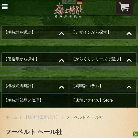
【鳩時計を選ぶ】
【デザインから探す】
【価格帯から探す】
【からくりシリーズで選ぶ】
【機械式鳩時計】
【鳩時計コラム】
【鳩時計部品／修理】
【店舗アクセス】Store
ホーム
/
【鳩時計工房紹介】
/
フーベルト ヘール社
フーベルト ヘール社