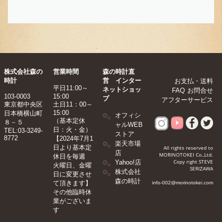
footer-pc
株式会社森の
営業時間
森の時計直
時計
営 インター
お支払・送料
平日11:00～
ネットショッ
FAQ
お問合せ
103-0003
15:00
プ
アフターサービス
東京都中央区
土日11：00～
15:00
日本橋横山町
オフィシ
（基本定休
８－５
ャルWEB
日：火・金）
TEL:03-3249-
ストア
8772
【2024年7月1
楽天市場
日より基本定
All rights reserved to
店
MORINOTOKEI Co.,Ltd.
休日を毎週
Copy right STEVE
Yahoo!店
火曜日、金曜
SERIZAWA
株式会社
日に変更させ
森の時計
て頂きます】​
info-002@morinotokei.com
その他臨時休
業がございま
す