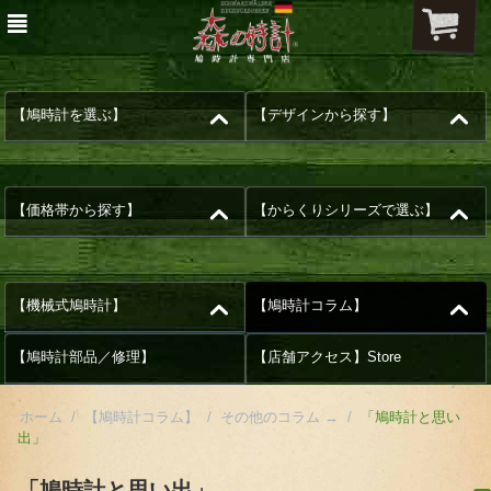
【鳩時計を選ぶ】
【デザインから探す】
【価格帯から探す】
【からくりシリーズで選ぶ】
【機械式鳩時計】
【鳩時計コラム】
【鳩時計部品／修理】
【店舗アクセス】Store
ホーム
/
【鳩時計コラム】
/
その他のコラム →
/
「鳩時計と思い
出」
「鳩時計と思い出」