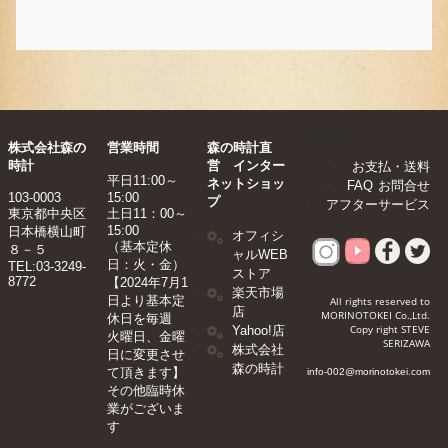
footer-pc
株式会社森の
営業時間
森の時計直
時計
営 インター
お支払・送料
平日11:00～
ネットショッ
FAQ
お問合せ
103-0003
15:00
プ
アフターサービス
東京都中央区
土日11：00～
15:00
日本橋横山町
オフィシ
（基本定休
８－５
ャルWEB
日：火・金）
TEL:03-3249-
ストア
8772
【2024年7月1
楽天市場
日より基本定
All rights reserved to
店
MORINOTOKEI Co.,Ltd.
休日を毎週
Copy right STEVE
Yahoo!店
火曜日、金曜
SERIZAWA
株式会社
日に変更させ
森の時計
て頂きます】​
info-002@morinotokei.com
その他臨時休
業がございま
す