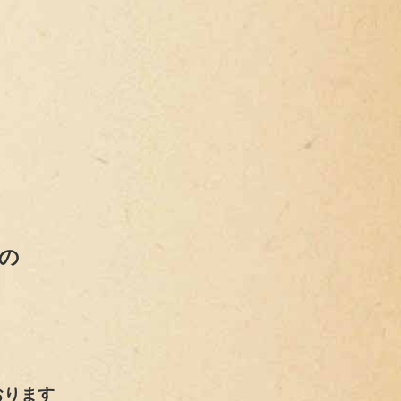
、
品の
おります