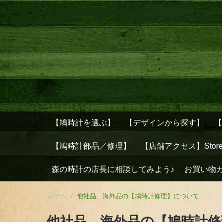
【鳩時計を選ぶ】
【デザインから探す】
【鳩時計部品／修理】
【店舗アクセス】Stor
森の時計の店長に相談してみよう♪
お買い物
ホーム
/
他社品、海外品の【鳩時計修理】について
他社品、海外品の【鳩時計