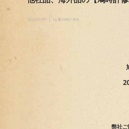
2025/07/10
by 森の時計 本社
2
弊社ご