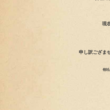
現
申し訳ござま
他社