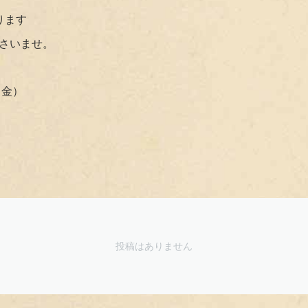
ります
さいませ。
／金）
投稿はありません