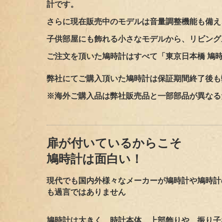
計です。
さらに現在販売中のモデルは
音量調整機能
も備え
子供部屋にも飾れる小さなモデルから、リビング
ご注文を頂いた鳩時計はすべて「東京日本橋 鳩
弊社にてご購入頂いた鳩時計は保証期間終了後も
※海外ご購入品は弊社販売品と一部部品が異なる
扉が付いているからこそ
鳩時計は面白い！
現代でも国内外様々なメーカーが鳩時計や鳩時計
も過言ではありません
鳩時計は大きく、時計本体、上部飾りや、振り子