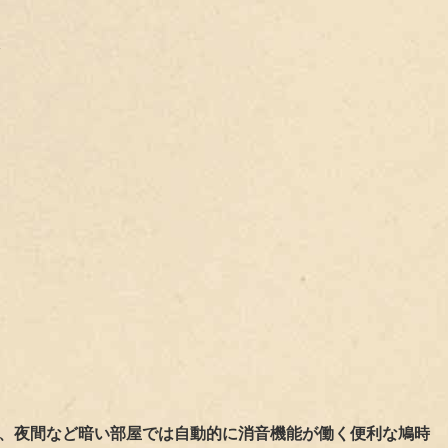
く
、夜間など暗い部屋では
自動的に消音
機能が働く便利な鳩時