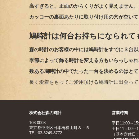
高すぎると、正面のからくりがよく見えません。
カッコーの裏面あたりに取り付け用の穴が空いて
鳩時計は何台お持ちになられて
森の時計のお客様の中には鳩時計をすでに３台以
季節によって飾る時計を変える方もいらっしゃれ
数ある鳩時計の中でたった一台を決めるのはとて
長く愛着をもってご愛用頂ける鳩時計に出会って
株式会社森の時計
営業時間
103-0003
平日11:00～15:
東京都中央区日本橋横山町８－５
土日11：00～15
TEL:03-3249-8772
（基本定休日