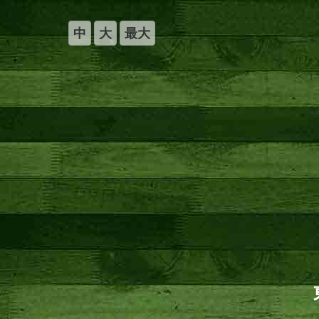
中
大
最大