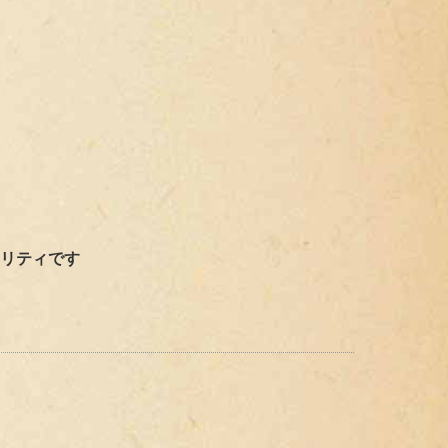
ォリティ
です