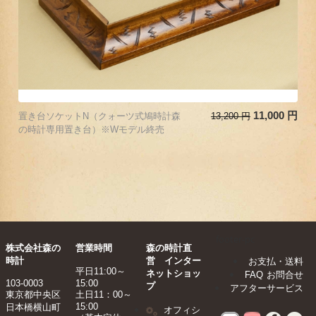
11,000
円
置き台ソケットN（クォーツ式鳩時計森
13,200
円
の時計専用置き台）※Wモデル終売
footer-pc
株式会社森の
営業時間
森の時計直
時計
営 インター
お支払・送料
平日11:00～
ネットショッ
FAQ
お問合せ
103-0003
15:00
プ
アフターサービス
東京都中央区
土日11：00～
15:00
日本橋横山町
オフィシ