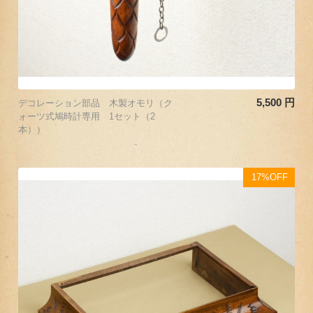
5,500
円
デコレーション部品 木製オモリ（ク
ォーツ式鳩時計専用 1セット（2
本））
17%OFF