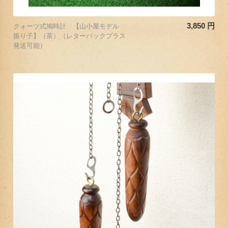
3,850
円
クォーツ式鳩時計 【山小屋モデル
振り子】（茶）（レターパックプラス
発送可能）