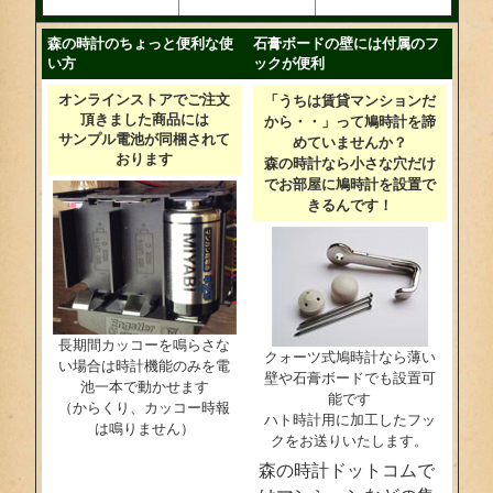
森の時計のちょっと便利な使
石膏ボードの壁には付属のフ
い方
ックが便利
オンラインストアでご注文
「うちは賃貸マンションだ
頂きました商品には
から・・」って鳩時計を諦
サンプル電池が同梱されて
めていませんか？
おります
森の時計なら小さな穴だけ
でお部屋に鳩時計を設置で
きるんです！
長期間カッコーを鳴らさな
クォーツ式鳩時計なら薄い
い場合は時計機能のみを電
壁や石膏ボードでも設置可
池一本で動かせます
能です
（からくり、カッコー時報
ハト時計用に加工したフッ
は鳴りません）
クをお送りいたします。
森の時計ドットコムで