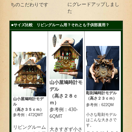
にグレードアップしまし
ちのこだわりです
た
■サイズ比較 リビングルーム用？それとも子供部屋用？
山小屋鳩時計モ
デル
彫刻鳩時計モデル
（高さ２８ｃ
（高さ２３ｃｍ）
山小屋鳩時計モデ
ｍ）
ル
参考例：622QM
参考例：430-
（高さ３５ｃｍ）
小さな彫刻モデル
参考例：472QMT
6QMT
はこんな大きさで
す。
リビングルーム
大きすぎず小さ