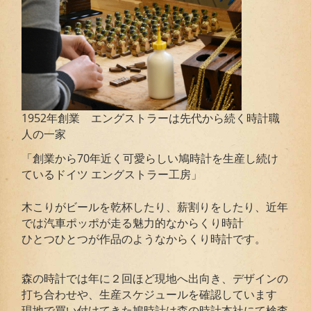
1952年創業 エングストラーは先代から続く時計職
人の一家
「創業から70年近く可愛らしい鳩時計を生産し続け
ているドイツ エングストラー工房」
木こりがビールを乾杯したり、薪割りをしたり、近年
では汽車ポッポが走る魅力的なからくり時計
ひとつひとつが作品のようなからくり時計です。
森の時計では年に２回ほど現地へ出向き、デザインの
打ち合わせや、生産スケジュールを確認しています
現地で買い付けてきた鳩時計は森の時計本社にて検査