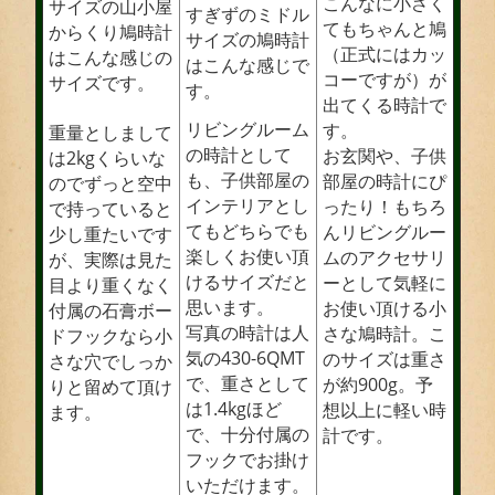
こんなに小さく
サイズの山小屋
すぎずのミドル
てもちゃんと鳩
からくり鳩時計
サイズの鳩時計
（正式にはカッ
はこんな感じの
はこんな感じで
コーですが）が
サイズです。
す。
出てくる時計で
リビングルーム
す。
重量としまして
の時計として
お玄関や、子供
は2kgくらいな
も、子供部屋の
部屋の時計にぴ
のでずっと空中
インテリアとし
ったり！もちろ
で持っていると
てもどちらでも
んリビングルー
少し重たいです
楽しくお使い頂
ムのアクセサリ
が、実際は見た
けるサイズだと
ーとして気軽に
目より重くなく
思います。
お使い頂ける小
付属の石膏ボー
写真の時計は人
さな鳩時計。こ
ドフックなら小
気の430-6QMT
のサイズは重さ
さな穴でしっか
で、重さとして
が約900g。予
りと留めて頂け
は1.4kgほど
想以上に軽い時
ます。
で、十分付属の
計です。
フックでお掛け
いただけます。