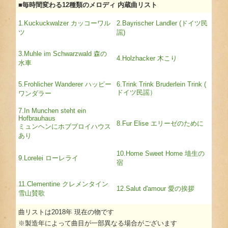
■毎時間変わる12種類のメロディ 内蔵曲リスト
1.Kuckuckwalzer カッコーワル
2.Bayrischer Landler (ドイツ民
ツ
謡)
3.Muhle im Schwarzwald 森の
4.Holzhacker 木こり
水車
5.Frohlicher Wanderer ハッピー
6.Trink Trink Bruderlein Trink (
ドイツ民謡）
ワンダラー
7.In Munchen steht ein
Hofbrauhaus
8.Fur Elise エリーゼのために
ミュンヘンにホブブロイハウス
あり
10.Home Sweet Home 埴生の
9.Lorelei ローレライ
宿
11.Clementine クレメンタイン
12.Salut d'amour 愛の挨拶
雪山賛歌
曲リストは2018年 現在の物です
※製造年によって曲目が一部異なる場合がございます