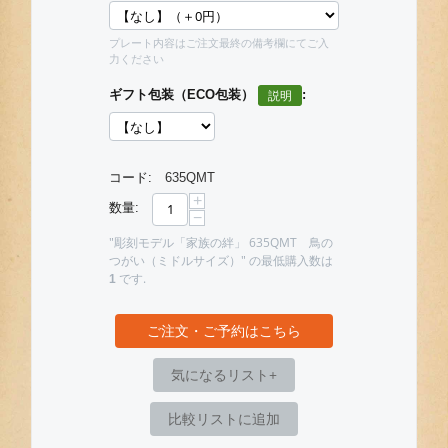
プレート内容はご注文最終の備考欄にてご入
力ください
ギフト包装（ECO包装）
:
コード:
635QMT
+
数量:
−
"彫刻モデル「家族の絆」 635QMT 鳥の
つがい（ミドルサイズ）" の最低購入数は
です.
1
ご注文・ご予約はこちら
気になるリスト+
比較リストに追加