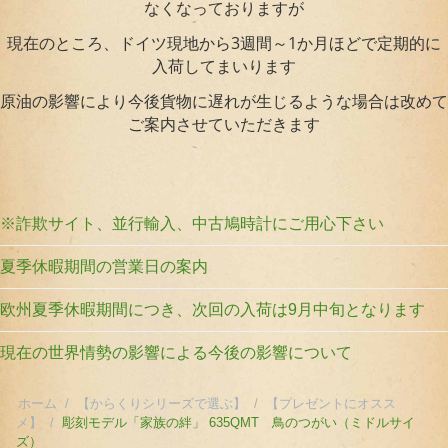
なくなっておりますが
現在のところ、ドイツ現地から3週間～1か月ほどで定期的に
入荷してまいります
原油の影響により今後貨物に遅れが生じるような場合は改めて
ご案内させていただきます
※詐欺サイト、並行輸入、中古鳩時計にご用心下さい
夏季休暇期間の営業日の案内
欧州夏季休暇期間につき、次回の入荷は9月中旬となります
現在の世界情勢の影響による今後の影響について
ホーム
/
【からくりシリーズで選ぶ】
/
【プレゼントにオスス
メ】
/
彫刻モデル「家族の絆」 635QMT 鳥のつがい（ミドルサイ
ズ）