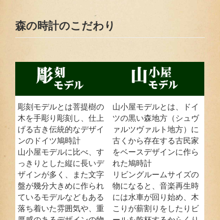
森の時計のこだわり
彫刻モデルとは菩提樹の
山小屋モデルとは、ドイ
木を手彫り彫刻し、仕上
ツの黒い森地方（シュヴ
げる古き伝統的なデザイ
ァルツヴァルト地方）に
ンのドイツ鳩時計
古くから存在する古民家
山小屋モデルに比べ、す
をベースデザインに作ら
っきりとした縦に長いデ
れた鳩時計
ザインが多く、また文字
リビングルームサイズの
盤が幾分大きめに作られ
物になると、音楽再生時
ているモデルなどもある
には水車が回り始め、木
落ち着いた雰囲気や、重
こりが薪割りをしたりビ
厚感のあるデザインの物
ールを乾杯するからくり