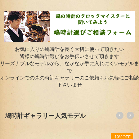
お気に入りの鳩時計を長く大切に使って頂きたい
皆様の鳩時計選びをお手伝いさせて頂きます
リーズナブルなモデルから、なかなか手に入れにくいモデルま
で
オンラインでの森の時計ギャラリーのご依頼もお気軽にご相談
下さいませ
鳩時計ギャラリー人気モデル
9%OFF
19%O