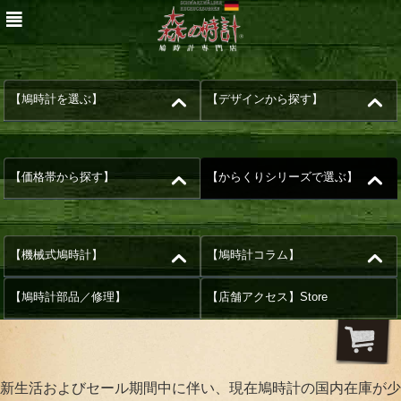
【鳩時計を選ぶ】
【デザインから探す】
【価格帯から探す】
【からくりシリーズで選ぶ】
【機械式鳩時計】
【鳩時計コラム】
【鳩時計部品／修理】
【店舗アクセス】Store
新生活およびセール期間中に伴い、現在鳩時計の国内在庫が少