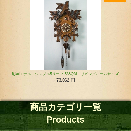
【オンライン限定】クォーツ式鳩時計 汽車ポッポモデル 42810QMT（ミドルサイズ）
114,939
円
サイズ
商品カテゴリ一覧
Products