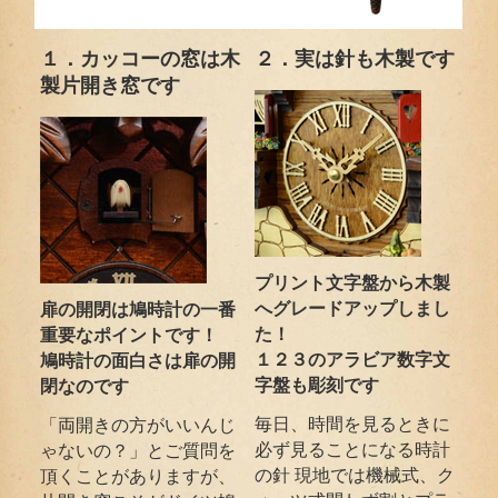
１．カッコーの窓は木
２．実は針も木製です
製片開き窓です
プリント文字盤から木製
へグレードアップしまし
扉の開閉は鳩時計の一番
た！
重要なポイントです！
１２３のアラビア数字文
鳩時計の面白さは扉の開
字盤も彫刻です
閉なのです
毎日、時間を見るときに
「両開きの方がいいんじ
必ず見ることになる時計
ゃないの？」とご質問を
の針 現地では機械式、ク
頂くことがありますが、