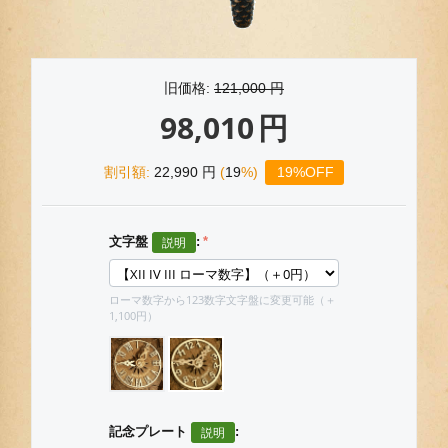
旧価格:
121,000
円
98,010
円
割引額:
22,990
円
(
19
%)
19%OFF
文字盤
:
ローマ数字から123数字文字盤に変更可能（＋
1,100円）
記念プレート
: