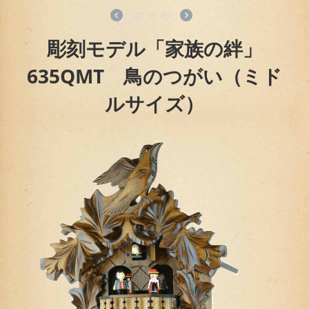
40
of
45
彫刻モデル「家族の絆」
635QMT 鳥のつがい（ミド
ルサイズ）