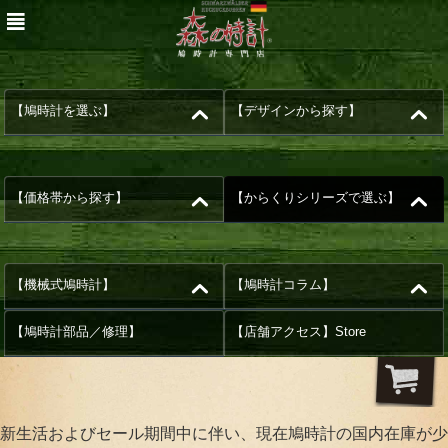
【鳩時計を選ぶ】
【デザインから探す】
【価格帯から探す】
【からくりシリーズで選ぶ】
【機械式鳩時計】
【鳩時計コラム】
【鳩時計部品／修理】
【店舗アクセス】Store
新生活およびセール期間中に伴い、現在鳩時計の国内在庫が少