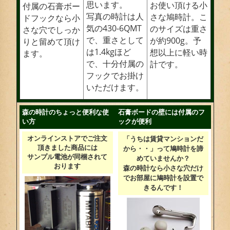
思います。
お使い頂ける小
付属の石膏ボー
写真の時計は人
さな鳩時計。こ
ドフックなら小
気の430-6QMT
のサイズは重さ
さな穴でしっか
で、重さとして
が約900g。予
りと留めて頂け
は1.4kgほど
想以上に軽い時
ます。
で、十分付属の
計です。
フックでお掛け
いただけます。
森の時計のちょっと便利な使
石膏ボードの壁には付属のフ
い方
ックが便利
オンラインストアでご注文
「うちは賃貸マンションだ
頂きました商品には
から・・」って鳩時計を諦
サンプル電池が同梱されて
めていませんか？
おります
森の時計なら小さな穴だけ
でお部屋に鳩時計を設置で
きるんです！