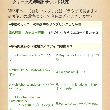
クォーツ式鳩時計 サウンド試聴
MP3形式 （新しいタブまたはブラウザで開きます
※お使いの環境によって音色に差がございます）
■本物のカッコーの鳴き声をサンプリングした時報
森の時計 カッコー時報
（川のせせらぎにエコーするカッコ
ー）
■毎時間変わる12種類のメロディ 内蔵曲リスト
1.Kuckuckwalzer カッコーワル
2.Bayrischer Landler (ドイツ民
ツ
謡)
3.Muhle im Schwarzwald 森の
4.Holzhacker 木こり
水車
5.Frohlicher Wanderer ハッピー
6.Trink Trink Bruderlein Trink (
ドイツ民謡）
ワンダラー
7.In Munchen steht ein
Hofbrauhaus
8.Fur Elise エリーゼのために
ミュンヘンにホブブロイハウス
あり