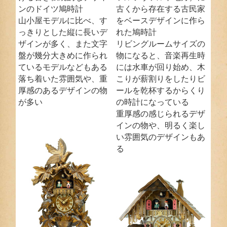
ンのドイツ鳩時計
古くから存在する古民家
山小屋モデルに比べ、す
をベースデザインに作ら
っきりとした縦に長いデ
れた鳩時計
ザインが多く、また文字
リビングルームサイズの
盤が幾分大きめに作られ
物になると、音楽再生時
ているモデルなどもある
には水車が回り始め、木
落ち着いた雰囲気や、重
こりが薪割りをしたりビ
厚感のあるデザインの物
ールを乾杯するからくり
が多い
の時計になっている
重厚感の感じられるデザ
インの物や、明るく楽し
い雰囲気のデザインもあ
る