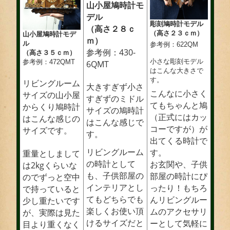
山小屋鳩時計モ
デル
彫刻鳩時計モデル
（高さ２８ｃ
（高さ２３ｃｍ）
山小屋鳩時計モデ
ｍ）
ル
参考例：622QM
参考例：430-
（高さ３５ｃｍ）
小さな彫刻モデル
参考例：472QMT
6QMT
はこんな大きさで
す。
リビングルーム
大きすぎず小さ
こんなに小さく
サイズの山小屋
すぎずのミドル
てもちゃんと鳩
からくり鳩時計
サイズの鳩時計
（正式にはカッ
はこんな感じの
はこんな感じで
コーですが）が
サイズです。
す。
出てくる時計で
リビングルーム
す。
重量としまして
の時計として
お玄関や、子供
は2kgくらいな
も、子供部屋の
部屋の時計にぴ
のでずっと空中
インテリアとし
ったり！もちろ
で持っていると
てもどちらでも
んリビングルー
少し重たいです
楽しくお使い頂
ムのアクセサリ
が、実際は見た
けるサイズだと
ーとして気軽に
目より重くなく