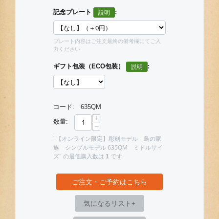
記念プレート
:
プレート内容はご注文最終の備考欄にてご入
力ください
ギフト包装（ECO包装）
:
コード:
635QM
+
数量:
−
"【オンライン限定】彫刻モデル 鳥の家
族 シンプルモデル 635QM ミドルサイ
ズ" の最低購入数は
です.
1
ご注文・ご予約はこちら
気になるリスト+