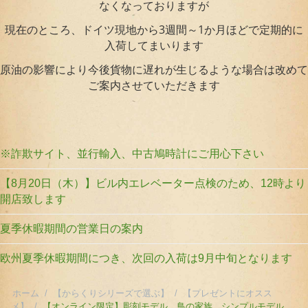
なくなっておりますが
現在のところ、ドイツ現地から3週間～1か月ほどで定期的に
入荷してまいります
原油の影響により今後貨物に遅れが生じるような場合は改めて
ご案内させていただきます
※詐欺サイト、並行輸入、中古鳩時計にご用心下さい
【8月20日（木）】ビル内エレベーター点検のため、12時より
開店致します
夏季休暇期間の営業日の案内
欧州夏季休暇期間につき、次回の入荷は9月中旬となります
ホーム
/
【からくりシリーズで選ぶ】
/
【プレゼントにオスス
メ】
/
【オンライン限定】彫刻モデル 鳥の家族 シンプルモデル