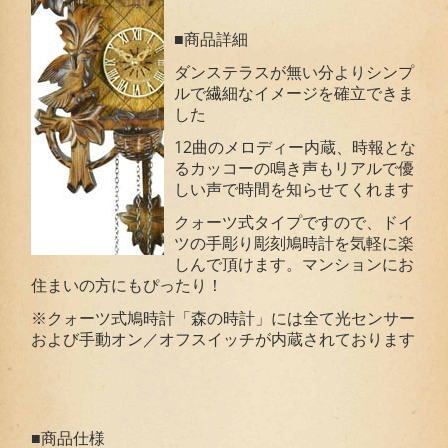
■商品詳細
ダンステラスが無い分よりシンプ
ルで繊細なイメージを確立できま
した
12曲のメロディー内蔵、時報とな
るカッコーの鳴き声もリアルで優
しい声で時間を知らせてくれます
クォーツ式タイプですので、ドイ
ツの手彫り彫刻鳩時計を気軽に楽
しんで頂けます。マンションにお
住まいの方にもぴったり！
※クォーツ式鳩時計「森の時計」には全て光センサー
および手動オン／オフスイッチが内蔵されております
■商品仕様