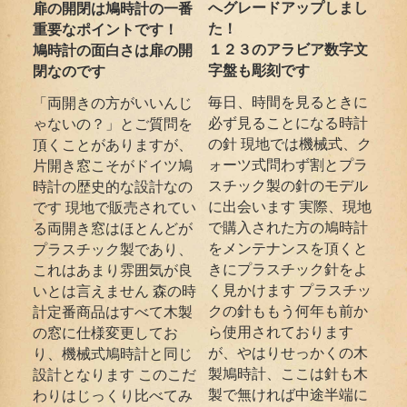
へグレードアップしまし
扉の開閉は鳩時計の一番
た！
重要なポイントです！
１２３のアラビア数字文
鳩時計の面白さは扉の開
字盤も彫刻です
閉なのです
毎日、時間を見るときに
「両開きの方がいいんじ
必ず見ることになる時計
ゃないの？」とご質問を
の針 現地では機械式、ク
頂くことがありますが、
ォーツ式問わず割とプラ
片開き窓こそがドイツ鳩
スチック製の針のモデル
時計の歴史的な設計なの
に出会います 実際、現地
です 現地で販売されてい
で購入された方の鳩時計
る両開き窓はほとんどが
をメンテナンスを頂くと
プラスチック製であり、
きにプラスチック針をよ
これはあまり雰囲気が良
く見かけます プラスチッ
いとは言えません 森の時
クの針ももう何年も前か
計定番商品はすべて木製
ら使用されております
の窓に仕様変更してお
が、やはりせっかくの木
り、機械式鳩時計と同じ
製鳩時計、ここは針も木
設計となります このこだ
製で無ければ中途半端に
わりはじっくり比べてみ