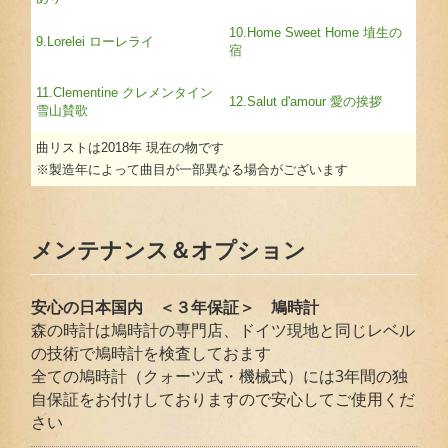
10.Home Sweet Home 埴生の
9.Lorelei ローレライ
宿
11.Clementine クレメンタイン
12.Salut d'amour 愛の挨拶
雪山賛歌
曲リストは2018年 現在の物です
※製造年によって曲目が一部異なる場合がございます
メンテナンス＆オプション
安心の日本国内 ＜３年保証＞ 鳩時計
森の時計は鳩時計の専門店、ドイツ現地と同じレベル
の技術で鳩時計を検査しておます
全ての鳩時計（クォーツ式・機械式）には3年間の独
自保証をお付けしておりますので安心してご使用くだ
さい