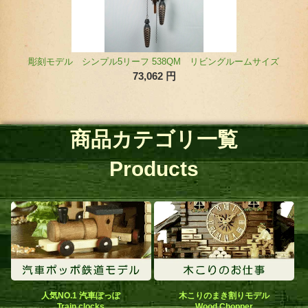
商品カテゴリ一覧
Products
人気NO.1 汽車ぽっぽ
木こりのまき割りモデル
Train clocks
Wood Chopper