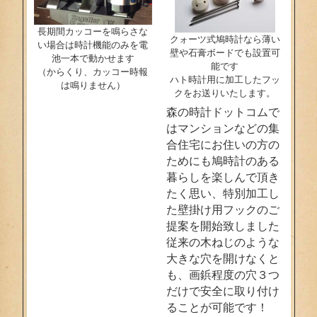
長期間カッコーを鳴らさな
クォーツ式鳩時計なら薄い
い場合は時計機能のみを電
壁や石膏ボードでも設置可
池一本で動かせます
能です
（からくり、カッコー時報
ハト時計用に加工したフッ
は鳴りません）
クをお送りいたします。
森の時計ドットコムで
はマンションなどの集
合住宅にお住いの方の
ためにも鳩時計のある
暮らしを楽しんで頂き
たく思い、特別加工し
た壁掛け用フックのご
提案を開始致しました
従来の木ねじのような
大きな穴を開けなくと
も、画鋲程度の穴３つ
だけで安全に取り付け
ることが可能です！