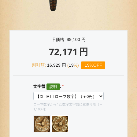
旧価格:
89,100
円
72,171
円
割引額:
16,929
円
(
19
%)
19%OFF
文字盤
:
ローマ数字から123数字文字盤に変更可能（＋
1,100円）