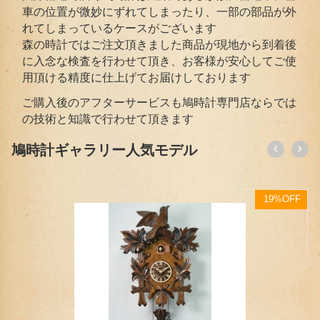
車の位置が微妙にずれてしまったり、一部の部品が外
れてしまっているケースがございます
森の時計ではご注文頂きました商品が現地から到着後
に入念な検査を行わせて頂き、お客様が安心してご使
用頂ける精度に仕上げてお届けしております
ご購入後のアフターサービスも鳩時計専門店ならでは
の技術と知識で行わせて頂きます
鳩時計ギャラリー人気モデル
FF
19%OFF
【オンライン限定】クォーツ式鳩時計 汽車ポッポモデル 42810QMT（ミドルサイズ）
114,939
円