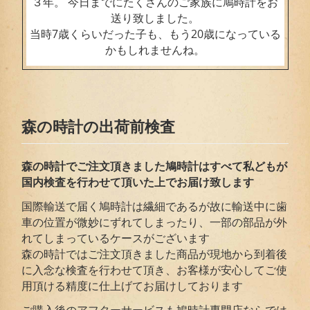
３年。 今日までにたくさんのご家族に鳩時計をお
送り致しました。
当時7歳くらいだった子も、もう20歳になっている
かもしれませんね。
森の時計の出荷前検査
森の時計でご注文頂きました鳩時計はすべて私どもが
国内検査を行わせて頂いた上でお届
け致します
国際輸送で届く鳩時計は繊細であるが故に輸送中に歯
車の位置が微妙にずれてしまったり、一部の部品が外
れてしまっているケースがございます
森の時計ではご注文頂きました商品が現地から到着後
に入念な検査を行わせて頂き、お客様が安心してご使
用頂ける精度に仕上げてお届けしております
ご購入後のアフターサービスも鳩時計専門店ならでは