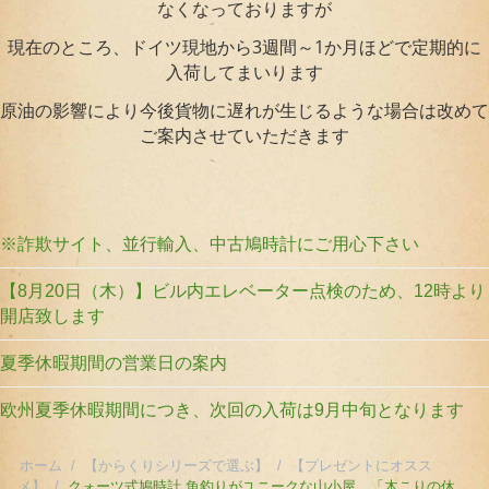
なくなっておりますが
現在のところ、ドイツ現地から3週間～1か月ほどで定期的に
入荷してまいります
原油の影響により今後貨物に遅れが生じるような場合は改めて
ご案内させていただきます
※詐欺サイト、並行輸入、中古鳩時計にご用心下さい
【8月20日（木）】ビル内エレベーター点検のため、12時より
開店致します
夏季休暇期間の営業日の案内
欧州夏季休暇期間につき、次回の入荷は9月中旬となります
ホーム
/
【からくりシリーズで選ぶ】
/
【プレゼントにオスス
メ】
/
クォーツ式鳩時計 魚釣りがユニークな山小屋 「木こりの休