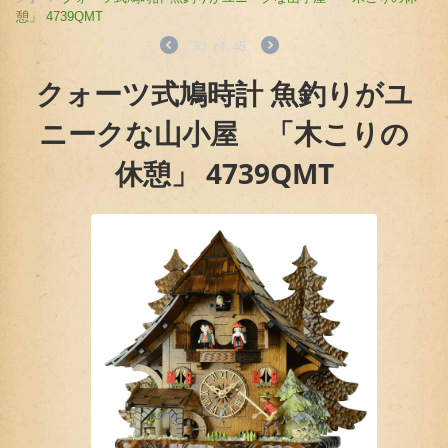
憩」 4739QMT
33
of
45
クォーツ式鳩時計 魚釣りがユ
ニークな山小屋 「木こりの
休憩」 4739QMT