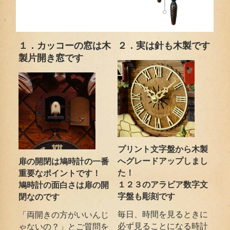
１．カッコーの窓は木
２．実は針も木製です
製片開き窓です
プリント文字盤から木製
へグレードアップしまし
扉の開閉は鳩時計の一番
た！
重要なポイントです！
１２３のアラビア数字文
鳩時計の面白さは扉の開
字盤も彫刻です
閉なのです
毎日、時間を見るときに
「両開きの方がいいんじ
必ず見ることになる時計
ゃないの？」とご質問を