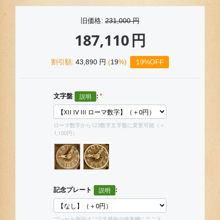
旧価格:
231,000
円
187,110
円
割引額:
43,890
円
(
19
%)
19%OFF
文字盤
:
ローマ数字から123数字文字盤に変更可能（＋
1,100円）
記念プレート
:
プレート内容はご注文最終の備考欄にてご入