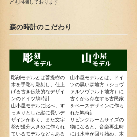
ども同梱しております
森の時計のこだわり
彫刻モデルとは菩提樹の
山小屋モデルとは、ドイ
木を手彫り彫刻し、仕上
ツの黒い森地方（シュヴ
げる古き伝統的なデザイ
ァルツヴァルト地方）に
ンのドイツ鳩時計
古くから存在する古民家
山小屋モデルに比べ、す
をベースデザインに作ら
っきりとした縦に長いデ
れた鳩時計
ザインが多く、また文字
リビングルームサイズの
盤が幾分大きめに作られ
物になると、音楽再生時
ているモデルなどもある
には水車が回り始め、木