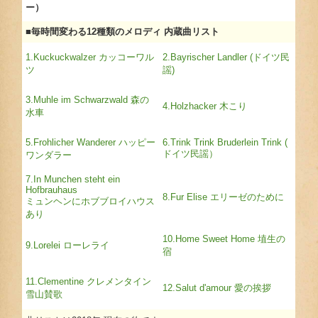
ー）
■毎時間変わる12種類のメロディ 内蔵曲リスト
1.Kuckuckwalzer カッコーワル
2.Bayrischer Landler (ドイツ民
ツ
謡)
3.Muhle im Schwarzwald 森の
4.Holzhacker 木こり
水車
5.Frohlicher Wanderer ハッピー
6.Trink Trink Bruderlein Trink (
ドイツ民謡）
ワンダラー
7.In Munchen steht ein
Hofbrauhaus
8.Fur Elise エリーゼのために
ミュンヘンにホブブロイハウス
あり
10.Home Sweet Home 埴生の
9.Lorelei ローレライ
宿
11.Clementine クレメンタイン
12.Salut d'amour 愛の挨拶
雪山賛歌