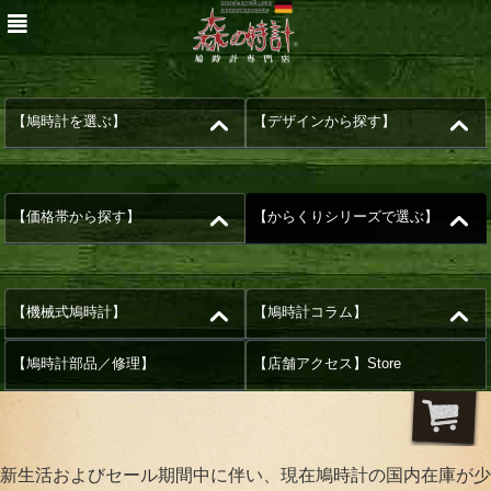
【鳩時計を選ぶ】
【デザインから探す】
【価格帯から探す】
【からくりシリーズで選ぶ】
【機械式鳩時計】
【鳩時計コラム】
【鳩時計部品／修理】
【店舗アクセス】Store
新生活およびセール期間中に伴い、現在鳩時計の国内在庫が少