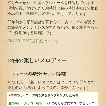
打ち合わせや、生産スケジュールを確認しています
現地で買い付けてきた鳩時計は森の時計本社にて検査
検品の上、全国のお客様へお届けしております
20年前から部品設計が変わらず、古いモデルも現行
の部品でメンテナンスができるため、長く愛着をもっ
てご愛用頂ける鳩時計です
ENGSTLER工房詳細はコチラ
12曲の楽しいメロディー
クォーツ式鳩時計 サウンド試聴
MP3形式 （新しいタブまたはブラウザで開きます
※お使いの環境によって音色に差がございます）
■本物のカッコーの鳴き声をサンプリングした時報
森の時計 カッコー時報
（川のせせらぎにエコーするカッコ