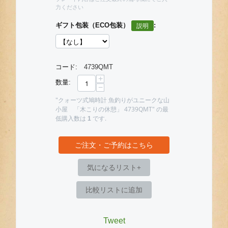
力ください
ギフト包装（ECO包装）
:
コード:
4739QMT
+
数量:
−
"クォーツ式鳩時計 魚釣りがユニークな山
小屋 「木こりの休憩」 4739QMT" の最
低購入数は
です.
1
ご注文・ご予約はこちら
気になるリスト+
比較リストに追加
Tweet