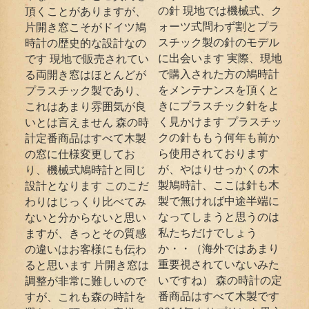
の針 現地では機械式、ク
頂くことがありますが、
ォーツ式問わず割とプラ
片開き窓こそがドイツ鳩
スチック製の針のモデル
時計の歴史的な設計なの
に出会います 実際、現地
です 現地で販売されてい
で購入された方の鳩時計
る両開き窓はほとんどが
をメンテナンスを頂くと
プラスチック製であり、
きにプラスチック針をよ
これはあまり雰囲気が良
く見かけます プラスチッ
いとは言えません 森の時
クの針ももう何年も前か
計定番商品はすべて木製
ら使用されております
の窓に仕様変更してお
が、やはりせっかくの木
り、機械式鳩時計と同じ
製鳩時計、ここは針も木
設計となります このこだ
製で無ければ中途半端に
わりはじっくり比べてみ
なってしまうと思うのは
ないと分からないと思い
私たちだけでしょう
ますが、きっとその質感
か・・（海外ではあまり
の違いはお客様にも伝わ
重要視されていないみた
ると思います 片開き窓は
いですね） 森の時計の定
調整が非常に難しいので
番商品はすべて木製です
すが、これも森の時計を