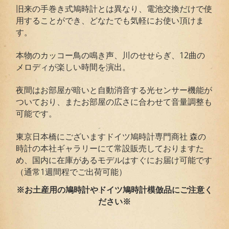
旧来の手巻き式鳩時計とは異なり、電池交換だけで使
用することができ、どなたでも気軽にお使い頂けま
す。
本物のカッコー鳥の鳴き声、川のせせらぎ、12曲の
メロディが楽しい時間を演出。
夜間はお部屋が暗いと自動消音する光センサー機能が
ついており、またお部屋の広さに合わせて音量調整も
可能です。
東京日本橋にございますドイツ鳩時計専門商社 森の
時計の本社ギャラリーにて常設販売しておりますた
め、国内に在庫があるモデルはすぐにお届け可能です
（通常1週間程でご出荷可能）
※お土産用の鳩時計やドイツ鳩時計模倣品にご注意く
ださい※