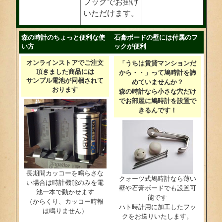
フックでお掛け
いただけます。
森の時計のちょっと便利な使
石膏ボードの壁には付属のフ
い方
ックが便利
オンラインストアでご注文
「うちは賃貸マンションだ
頂きました商品には
から・・」って鳩時計を諦
サンプル電池が同梱されて
めていませんか？
おります
森の時計なら小さな穴だけ
でお部屋に鳩時計を設置で
きるんです！
長期間カッコーを鳴らさな
クォーツ式鳩時計なら薄い
い場合は時計機能のみを電
壁や石膏ボードでも設置可
池一本で動かせます
能です
（からくり、カッコー時報
ハト時計用に加工したフッ
は鳴りません）
クをお送りいたします。