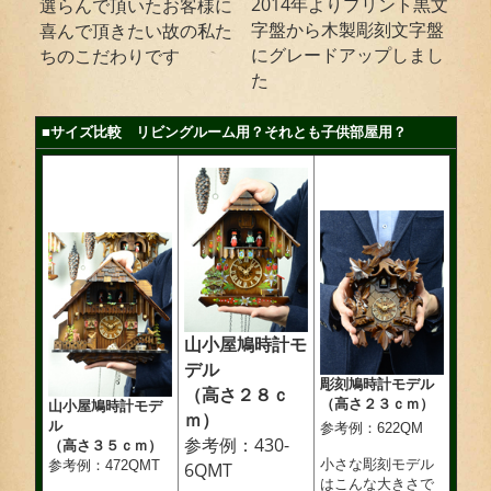
2014年よりプリント黒文
選らんで頂いたお客様に
字盤から木製彫刻文字盤
喜んで頂きたい故の私た
にグレードアップしまし
ちのこだわりです
た
■サイズ比較 リビングルーム用？それとも子供部屋用？
山小屋鳩時計モ
デル
彫刻鳩時計モデル
（高さ２８ｃ
（高さ２３ｃｍ）
山小屋鳩時計モデ
ｍ）
ル
参考例：622QM
参考例：430-
（高さ３５ｃｍ）
小さな彫刻モデル
参考例：472QMT
6QMT
はこんな大きさで