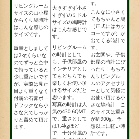
す。
リビングルーム
大きすぎず小さ
こんなに小さく
サイズの山小屋
すぎずのミドル
てもちゃんと鳩
からくり鳩時計
サイズの鳩時計
（正式にはカッ
はこんな感じの
はこんな感じで
コーですが）が
サイズです。
す。
出てくる時計で
リビングルーム
す。
重量としまして
の時計として
お玄関や、子供
は2kgくらいな
も、子供部屋の
部屋の時計にぴ
のでずっと空中
インテリアとし
ったり！もちろ
で持っていると
てもどちらでも
んリビングルー
少し重たいです
楽しくお使い頂
ムのアクセサリ
が、実際は見た
けるサイズだと
ーとして気軽に
目より重くなく
思います。
お使い頂ける小
付属の石膏ボー
写真の時計は人
さな鳩時計。こ
ドフックなら小
気の430-6QMT
のサイズは重さ
さな穴でしっか
で、重さとして
が約900g。予
りと留めて頂け
は1.4kgほど
想以上に軽い時
ます。
で、十分付属の
計です。