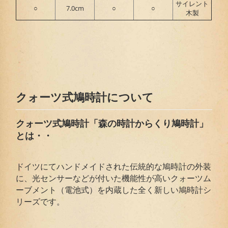
サイレント
○
7.0cm
○
○
木製
クォーツ式鳩時計について
クォーツ式鳩時計「森の時計からくり鳩時計」
とは・・
ドイツにてハンドメイドされた伝統的な鳩時計の外装
に、光センサーなどが付いた機能性が高いクォーツム
ーブメント（電池式）を内蔵した全く新しい鳩時計シ
リーズです。