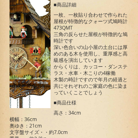
■商品詳細
一枚、一枚貼り合わせで作られた
屋根が特徴的なクォーツ式鳩時計
473QMT
三角の反らせた屋根が特徴的な鳩
時計です
深い色合いの山小屋の土台には厚
めのある木を使用し、重厚感と高
級感を演出しています
からくりは、カッコー・ダンステ
ラス・水車・木こりの4稼働
木製の時計ですので年月の経過と
共にそれぞれのご家庭の色に染ま
っていくことでしょう
■商品仕様
高さ：34cm
横幅：36cm
奥ゆき：21cm
文字盤サイズ・・約7.0cm