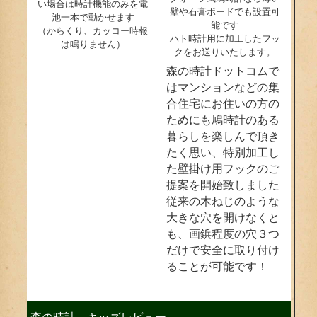
い場合は時計機能のみを電
壁や石膏ボードでも設置可
池一本で動かせます
能です
（からくり、カッコー時報
ハト時計用に加工したフッ
は鳴りません）
クをお送りいたします。
森の時計ドットコムで
はマンションなどの集
合住宅にお住いの方の
ためにも鳩時計のある
暮らしを楽しんで頂き
たく思い、特別加工し
た壁掛け用フックのご
提案を開始致しました
従来の木ねじのような
大きな穴を開けなくと
も、画鋲程度の穴３つ
だけで安全に取り付け
ることが可能です！