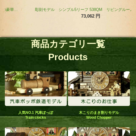
彫刻モデル シンプル5リーフ 538QM リビングルームサイズ
73,062
円
商品カテゴリ一覧
Products
人気NO.1 汽車ぽっぽ
木こりのまき割りモデル
Train clocks
Wood Chopper