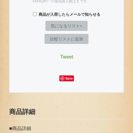
4484QMT" の最低購入数は
です.
1
商品が入荷したらメールで知らせる
気になるリスト+
比較リストに追加
Tweet
Save
商品詳細
■商品詳細