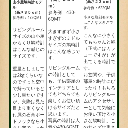
（高さ２３ｃｍ）
山小屋鳩時計モデ
ｍ）
ル
参考例：622QM
参考例：430-
（高さ３５ｃｍ）
小さな彫刻モデル
参考例：472QMT
6QMT
はこんな大きさで
す。
リビングルーム
大きすぎず小さ
こんなに小さく
サイズの山小屋
すぎずのミドル
てもちゃんと鳩
からくり鳩時計
サイズの鳩時計
（正式にはカッ
はこんな感じの
はこんな感じで
コーですが）が
サイズです。
す。
出てくる時計で
リビングルーム
す。
重量としまして
の時計として
お玄関や、子供
は2kgくらいな
も、子供部屋の
部屋の時計にぴ
のでずっと空中
インテリアとし
ったり！もちろ
で持っていると
てもどちらでも
んリビングルー
少し重たいです
楽しくお使い頂
ムのアクセサリ
が、実際は見た
けるサイズだと
ーとして気軽に
目より重くなく
思います。
お使い頂ける小
付属の石膏ボー
写真の時計は人
さな鳩時計。こ
ドフックなら小
気の430-6QMT
のサイズは重さ
さな穴でしっか