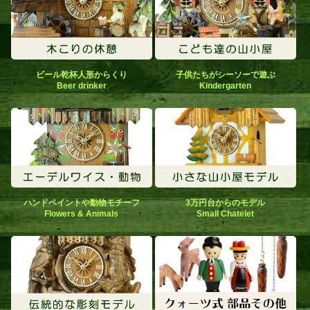
ビール乾杯人形からくり
子供たちがシーソーで遊ぶ
Beer drinker
Kindergarten
ハンドペイントや動物モチーフ
3万円台からのモデル
Flowers & Animals
Small Chatelet