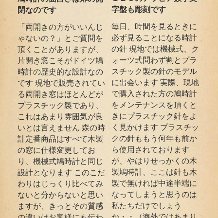
字盤も彫刻です
閉なのです
毎日、時間を見るときに
「両開きの方がいいんじ
必ず見ることになる時計
ゃないの？」とご質問を
の針 現地では機械式、ク
頂くことがありますが、
ォーツ式問わず割とプラ
片開き窓こそがドイツ鳩
スチック製の針のモデル
時計の歴史的な設計なの
に出会います 実際、現地
です 現地で販売されてい
で購入された方の鳩時計
る両開き窓はほとんどが
をメンテナンスを頂くと
プラスチック製であり、
きにプラスチック針をよ
これはあまり雰囲気が良
く見かけます プラスチッ
いとは言えません 森の時
クの針ももう何年も前か
計定番商品はすべて木製
ら使用されております
の窓に仕様変更してお
が、やはりせっかくの木
り、機械式鳩時計と同じ
製鳩時計、ここは針も木
設計となります このこだ
製で無ければ中途半端に
わりはじっくり比べてみ
なってしまうと思うのは
ないと分からないと思い
私たちだけでしょう
ますが、きっとその質感
か・・（海外ではあまり
の違いはお客様にも伝わ