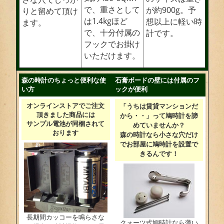
で、重さとして
が約900g。予
りと留めて頂け
は1.4kgほど
想以上に軽い時
ます。
で、十分付属の
計です。
フックでお掛け
いただけます。
森の時計のちょっと便利な使
石膏ボードの壁には付属のフ
い方
ックが便利
オンラインストアでご注文
「うちは賃貸マンションだ
頂きました商品には
から・・」って鳩時計を諦
サンプル電池が同梱されて
めていませんか？
おります
森の時計なら小さな穴だけ
でお部屋に鳩時計を設置で
きるんです！
長期間カッコーを鳴らさな
クォーツ式鳩時計なら薄い