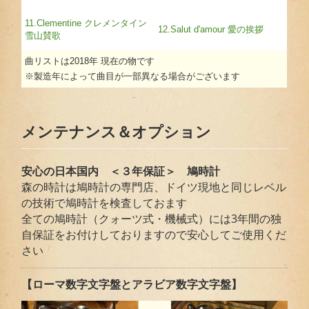
11.Clementine クレメンタイン
12.Salut d'amour 愛の挨拶
雪山賛歌
曲リストは2018年 現在の物です
※製造年によって曲目が一部異なる場合がございます
メンテナンス＆オプション
安心の日本国内 ＜３年保証＞ 鳩時計
森の時計は鳩時計の専門店、ドイツ現地と同じレベル
の技術で鳩時計を検査しておます
全ての鳩時計（クォーツ式・機械式）には3年間の独
自保証をお付けしておりますので安心してご使用くだ
さい
【ローマ数字文字盤とアラビア数字文字盤】