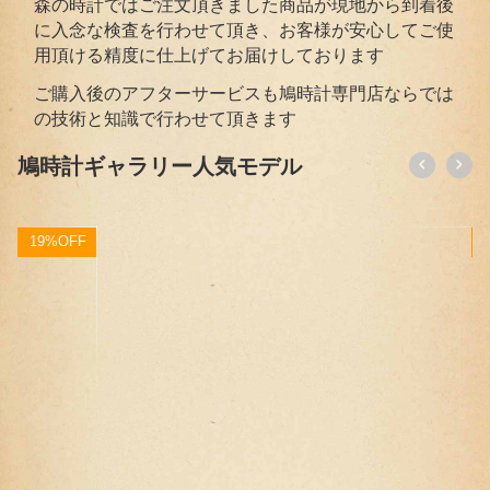
森の時計ではご注文頂きました商品が現地から到着後
に入念な検査を行わせて頂き、お客様が安心してご使
用頂ける精度に仕上げてお届けしております
ご購入後のアフターサービスも鳩時計専門店ならでは
の技術と知識で行わせて頂きます
鳩時計ギャラリー人気モデル
F
19%OFF