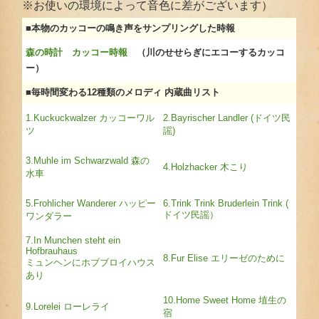
※お使いの環境によって音色に差がございます）
■本物のカッコーの鳴き声をサンプリングした時報
森の時計 カッコー時報
（川のせせらぎにエコーするカッコ
ー）
■毎時間変わる12種類のメロディ 内蔵曲リスト
1.Kuckuckwalzer カッコーワル
2.Bayrischer Landler (ドイツ民
ツ
謡)
3.Muhle im Schwarzwald 森の
4.Holzhacker 木こり
水車
5.Frohlicher Wanderer ハッピー
6.Trink Trink Bruderlein Trink (
ドイツ民謡）
ワンダラー
7.In Munchen steht ein
Hofbrauhaus
8.Fur Elise エリーゼのために
ミュンヘンにホブブロイハウス
あり
10.Home Sweet Home 埴生の
9.Lorelei ローレライ
宿