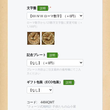
文字盤
:
ローマ数字から123数字文字盤に変更可能（＋
1,100円）
記念プレート
:
プレート内容はご注文最終の備考欄にてご入
力ください
ギフト包装（ECO包装）
:
コード:
4484QMT
"クォーツ式鳩時計 子供たちの山小屋