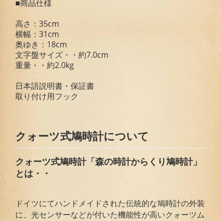
■商品仕様
高さ：35cm
横幅：31cm
奥ゆき：18cm
文字盤サイズ・・約7.0cm
重量・・約2.0kg
日本語説明書・保証書
取り付け用フック
クォーツ式鳩時計について
クォーツ式鳩時計「森の時計からくり鳩時計」
とは・・
ドイツにてハンドメイドされた伝統的な鳩時計の外装
に、光センサーなどが付いた機能性が高いクォーツム