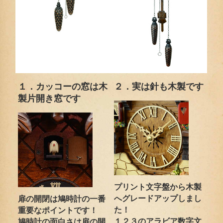
１．カッコーの窓は木
２．実は針も木製です
製片開き窓です
プリント文字盤から木製
へグレードアップしまし
扉の開閉は鳩時計の一番
た！
重要なポイントです！
１２３のアラビア数字文
鳩時計の面白さは扉の開