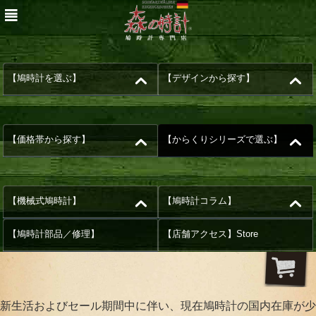
【鳩時計を選ぶ】
【デザインから探す】
【価格帯から探す】
【からくりシリーズで選ぶ】
【機械式鳩時計】
【鳩時計コラム】
【鳩時計部品／修理】
【店舗アクセス】Store
新生活およびセール期間中に伴い、現在鳩時計の国内在庫が少