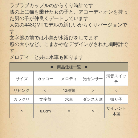
ラブラブカップルのからくり時計です
膝の上に猫を乗せた女の子と、アコーディオンを持っ
た男の子が仲良くデートしています
人気の448QMTモデルの新しいからくりバージョンで
す
文字盤の前では小鳥が水浴びをしてます
窓の大小など、こまかやなデザインがされた鳩時計で
す
メロディーと共に水車も回ります
■ 商品仕様一覧 ■
消音スイッ
サイズ
カッコー
メロディ
光センサー
チ
リビング
○
12種類
○
○
カラクリ
文字盤
水車
ダンス人形
振り子
サイレント
○
8.0cm
○
○
木製