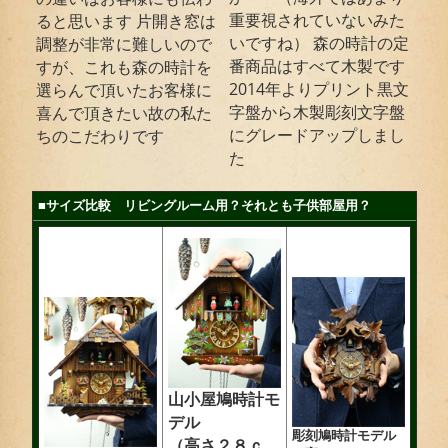
重要視されていないみた
ると思います 片開き窓は
いですね） 森の時計の定
調整が非常に難しいので
番商品はすべて木製です
すが、これも森の時計を
2014年よりプリント黒文
選らんで頂いたお客様に
字盤から木製彫刻文字盤
喜んで頂きたい故の私た
にグレードアップしまし
ちのこだわりです
た
■サイズ比較 リビングルーム用？それとも子供部屋用？
山小屋鳩時計モ
デル
彫刻鳩時計モデル
（高さ２８ｃ