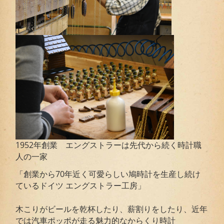
1952年創業 エングストラーは先代から続く時計職
人の一家
「創業から70年近く可愛らしい鳩時計を生産し続け
ているドイツ エングストラー工房」
木こりがビールを乾杯したり、薪割りをしたり、近年
では汽車ポッポが走る魅力的なからくり時計