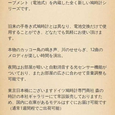
ーブメント（電池式）を内蔵した全く新しい鳩時計シ
リーズです。
旧来の手巻き式鳩時計とは異なり、電池交換だけで使
用することができ、どなたでも気軽にお使い頂けま
す。
本物のカッコー鳥の鳴き声、川のせせらぎ、12曲の
メロディが楽しい時間を演出。
夜間はお部屋が暗いと自動消音する光センサー機能が
ついており、またお部屋の広さに合わせて音量調整も
可能です。
東京日本橋にございますドイツ鳩時計専門商社 森の
時計の本社ギャラリーにて常設販売しておりますた
め、国内に在庫があるモデルはすぐにお届け可能です
（通常1週間程でご出荷可能）