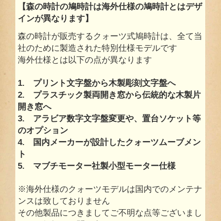
【森の時計の鳩時計は海外仕様の鳩時計とはデザ
インが異なります】
森の時計が販売するクォーツ式鳩時計は、全て当
社のために製造された特別仕様モデルです
海外仕様とは以下の点が異なります
1. プリント文字盤から木製彫刻文字盤へ
2. プラスチック製両開き窓から伝統的な木製片
開き窓へ
3. アラビア数字文字盤変更や、置台ソケット等
のオプション
4. 国内メーカーが設計したクォーツムーブメン
ト
5. マブチモーター社製小型モーター仕様
※海外仕様のクォーツモデルは国内でのメンテナ
ンスは致しておりません
その他製品につきましてご不明な点等ございまし