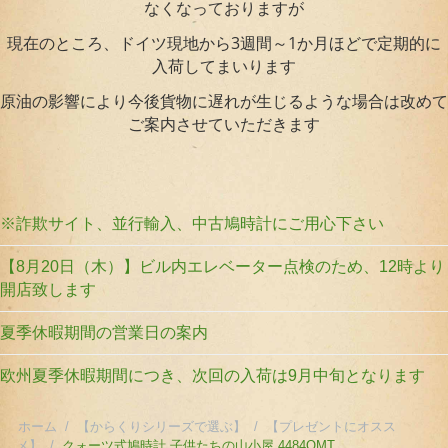
なくなっておりますが
現在のところ、ドイツ現地から3週間～1か月ほどで定期的に
入荷してまいります
原油の影響により今後貨物に遅れが生じるような場合は改めて
ご案内させていただきます
※詐欺サイト、並行輸入、中古鳩時計にご用心下さい
【8月20日（木）】ビル内エレベーター点検のため、12時より
開店致します
夏季休暇期間の営業日の案内
欧州夏季休暇期間につき、次回の入荷は9月中旬となります
ホーム
/
【からくりシリーズで選ぶ】
/
【プレゼントにオスス
メ】
/
クォーツ式鳩時計 子供たちの山小屋 4484QMT