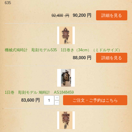
635
詳細を見る
90,200
円
92,400
円
機械式鳩時計 彫刻モデル535 1日巻き（34cm）（ミドルサイズ）
詳細を見る
88,000
円
1日巻 彫刻モデル 鳩時計 AS1848459
+
ご注文・ご予約はこちら
83,600
円
−