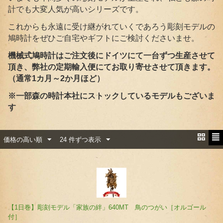
計でも大変人気が高いシリーズです。
これからも永遠に受け継がれていくであろう彫刻モデルの
鳩時計をぜひご自宅やギフトにご検討くださいませ。
機械式鳩時計はご注文後にドイツにて一台ずつ生産させて
頂き、弊社の定期輸入便にてお取り寄せさせて頂きます。
（通常1カ月～2か月ほど）
※一部森の時計本社にストックしているモデルもございま
す
価格の高い順
24 件ずつ表示
【1日巻】彫刻モデル「家族の絆」640MT 鳥のつがい［オルゴール
付］