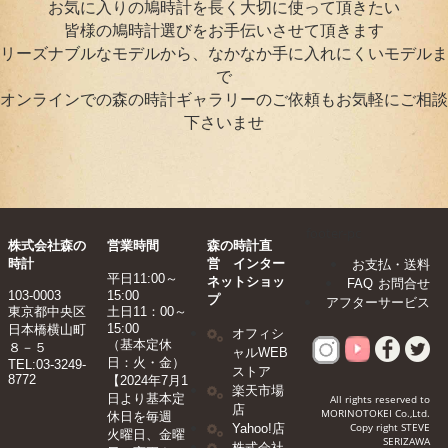
お気に入りの鳩時計を長く大切に使って頂きたい
皆様の鳩時計選びをお手伝いさせて頂きます
リーズナブルなモデルから、なかなか手に入れにくいモデルま
で
オンラインでの森の時計ギャラリーのご依頼もお気軽にご相談
下さいませ
footer-pc
株式会社森の
営業時間
森の時計直
時計
営 インター
お支払・送料
平日11:00～
ネットショッ
FAQ
お問合せ
103-0003
15:00
プ
アフターサービス
東京都中央区
土日11：00～
15:00
日本橋横山町
オフィシ
（基本定休
８－５
ャルWEB
日：火・金）
TEL:03-3249-
ストア
8772
【2024年7月1
楽天市場
日より基本定
All rights reserved to
店
MORINOTOKEI Co.,Ltd.
休日を毎週
Copy right STEVE
Yahoo!店
火曜日、金曜
SERIZAWA
株式会社