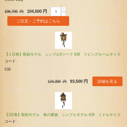
+
104,500
円
106,700
円
−
ご注文・ご予約はこちら
【１日巻】彫刻モデル シンプル5リーフ 538 リビングルームサイズ
コード:
538
詳細を見る
93,500
円
124,300
円
【1日巻】彫刻モデル 鳥の家族 シンプルモデル 635 ミドルサイズ
コード: