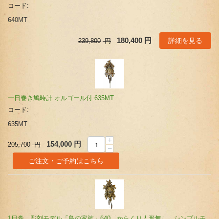
コード:
640MT
詳細を見る
180,400
円
239,800
円
一日巻き鳩時計 オルゴール付 635MT
コード:
635MT
+
154,000
円
205,700
円
−
ご注文・ご予約はこちら
1日巻 彫刻モデル「鳥の家族」640 からくり人形無し シンプルモ