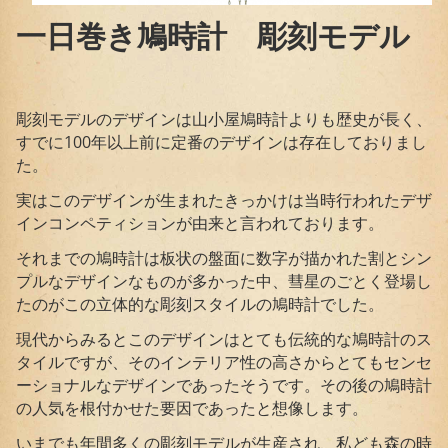
一日巻き鳩時計 彫刻モデル
彫刻モデルのデザインは山小屋鳩時計よりも歴史が長く、
すでに100年以上前に定番のデザインは存在しておりまし
た。
実はこのデザインが生まれたきっかけは当時行われたデザ
インコンペティションが由来と言われております。
それまでの鳩時計は板状の盤面に数字が描かれた割とシン
プルなデザインなものが多かった中、彗星のごとく登場し
たのがこの立体的な彫刻スタイルの鳩時計でした。
現代からみるとこのデザインはとても伝統的な鳩時計のス
タイルですが、そのインテリア性の高さからとてもセンセ
ーショナルなデザインであったそうです。その後の鳩時計
の人気を根付かせた要因であったと想像します。
いまでも年間多くの彫刻モデルが生産され、私ども森の時