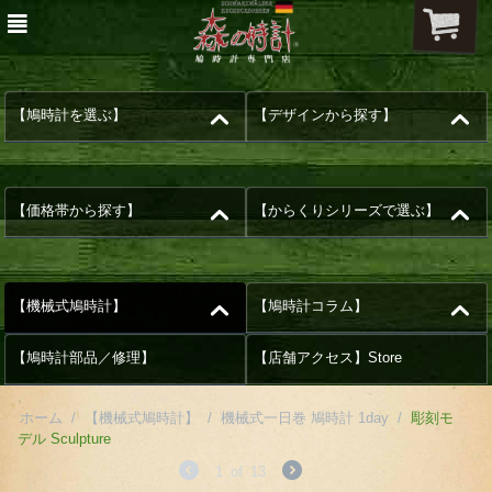
【鳩時計を選ぶ】
【デザインから探す】
【価格帯から探す】
【からくりシリーズで選ぶ】
【機械式鳩時計】
【鳩時計コラム】
【鳩時計部品／修理】
【店舗アクセス】Store
ホーム
/
【機械式鳩時計】
/
機械式一日巻 鳩時計 1day
/
彫刻モ
デル Sculpture
1
of
13