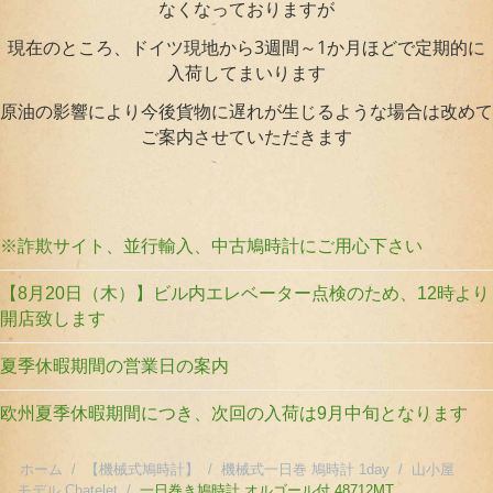
なくなっておりますが
現在のところ、ドイツ現地から3週間～1か月ほどで定期的に
入荷してまいります
原油の影響により今後貨物に遅れが生じるような場合は改めて
ご案内させていただきます
※詐欺サイト、並行輸入、中古鳩時計にご用心下さい
【8月20日（木）】ビル内エレベーター点検のため、12時より
開店致します
夏季休暇期間の営業日の案内
欧州夏季休暇期間につき、次回の入荷は9月中旬となります
ホーム
/
【機械式鳩時計】
/
機械式一日巻 鳩時計 1day
/
山小屋
モデル Chatelet
/
一日巻き鳩時計 オルゴール付 48712MT