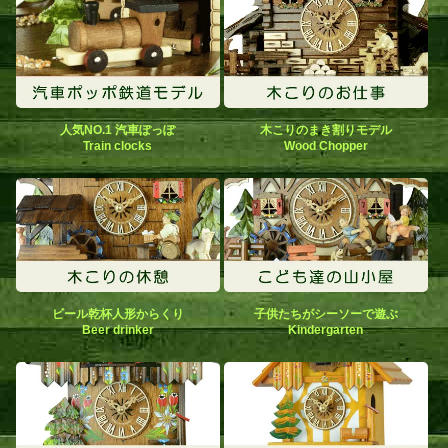
人気NO.1 汽車ぽっぽ
木こりのまき割りモデル
Train clocks
Wood Chopper
ビール乾杯人形からくり
子供たちがシーソーで遊ぶ
Beer drinker
Kindergarten