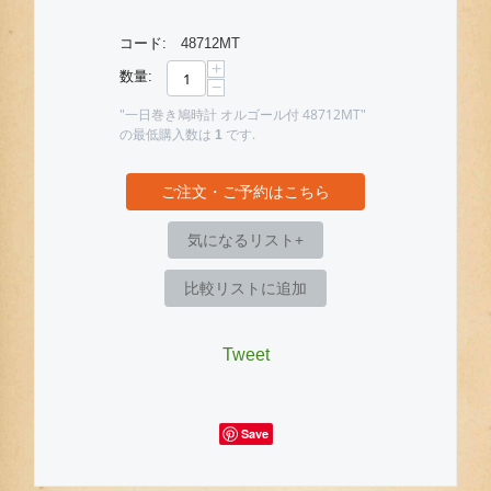
コード:
48712MT
+
数量:
−
"一日巻き鳩時計 オルゴール付 48712MT"
の最低購入数は
です.
1
ご注文・ご予約はこちら
気になるリスト+
比較リストに追加
Tweet
Save