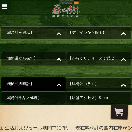
【鳩時計を選ぶ】
【デザインから探す】
【価格帯から探す】
【からくりシリーズで選ぶ】
【機械式鳩時計】
【鳩時計コラム】
【鳩時計部品／修理】
【店舗アクセス】Store
新生活およびセール期間中に伴い、現在鳩時計の国内在庫が少