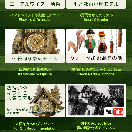
ハンドペイントや動物モチーフ
3万円台からのモデル
Flowers & Animals
Small Chatelet
伝統的な彫刻モデル
鳩時計用のデコレーション部品
Traditional Sculpture
Clock Parts & Options
OFFICIAL YouTube
大切な方へのプレゼント
森の時計公式チャンネル
For Gift Recommendation