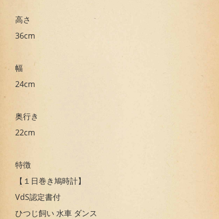
高さ
36cm
幅
24cm
奥行き
22cm
特徴
【１日巻き鳩時計】
VdS認定書付
ひつじ飼い 水車 ダンス