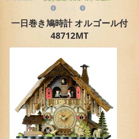
7
of
10
一日巻き鳩時計 オルゴール付
48712MT