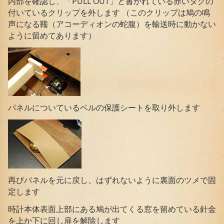
内部を確認し、「PULL OUT」と書かれている赤いタグの
付いているクリップを外します （このクリップは鳩の鳴
声になる鞴（アコーディオンの蛇腹）を輸送時に動かない
ように留めてあります）
パネルについているベルの保護シートを取り外します
再びパネルを元に戻し、はずれないように裏面のツメで固
定します
時計本体表面上部にある鳩が出てくる窓を留めている針金
を上か下に回し扉を解除します