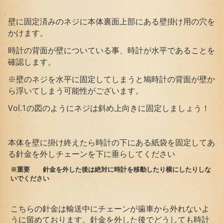
壁に固定済みのネジに本体裏面上部にある壁掛け用の穴を
かけます。
時計の背面が壁についている事、時計が水平であることを
確認します。
※壁のネジを水平に固定してしまうと鳩時計の背面が壁か
ら浮いてしまう可能性がございます。
Vol.1の図のようにネジは斜め上向きに固定しましょう！
本体を壁に掛け終えたら時計の下にある紙袋を固定してあ
る針金を外しチェーンを下に垂らしてください
※
重要 針金を外した後は絶対に時計を移動したり横にしたりしな
いでください
こちらの針金は輸送中にチェーンが歯車から外れないよ
うに留めております。針金を外した後でどうしても時計