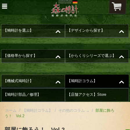
【鳩時計を選ぶ】
【デザインから探す】
【価格帯から探す】
【からくりシリーズで選ぶ】
【機械式鳩時計】
【鳩時計コラム】
【鳩時計部品／修理】
【店舗アクセス】Store
ホーム
/
【鳩時計コラム】
/
その他のコラム →
/
部屋に飾ろ
う！ Vol.2
部屋に飾ろう！ Vol.2