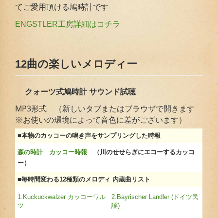
てご愛用頂ける鳩時計です
ENGSTLER工房詳細はコチラ
12曲の楽しいメロディー
クォーツ式鳩時計 サウンド試聴
MP3形式 （新しいタブまたはブラウザで開きます
※お使いの環境によって音色に差がございます）
■本物のカッコーの鳴き声をサンプリングした時報
森の時計 カッコー時報
（川のせせらぎにエコーするカッコ
ー）
■毎時間変わる12種類のメロディ 内蔵曲リスト
1.Kuckuckwalzer カッコーワル
2.Bayrischer Landler (ドイツ民
ツ
謡)