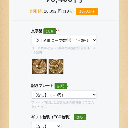
割引額:
18,392
円
(
19
%)
19%OFF
文字盤
:
ローマ数字から123数字文字盤に変更可能（＋
1,100円）
記念プレート
:
プレート内容はご注文最終の備考欄にてご入
力ください
ギフト包装（ECO包装）
: