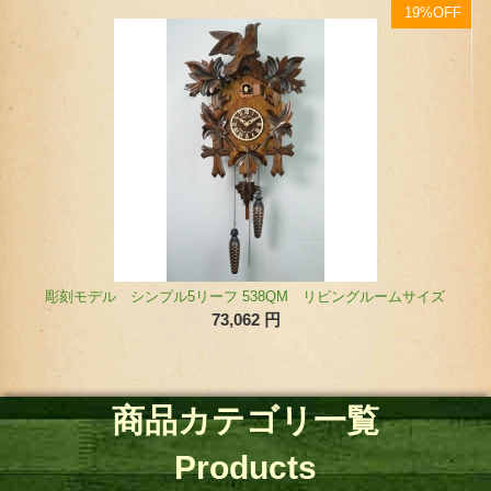
OFF
19%OFF
【オンライン限定】クォーツ式鳩時計 汽車ポッポモデル 42810QMT（ミドルサイズ）
114,939
円
ズ
商品カテゴリ一覧
Products