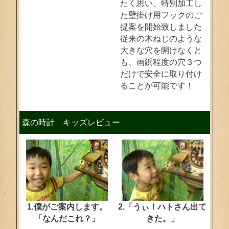
たく思い、特別加工し
た壁掛け用フックのご
提案を開始致しました
従来の木ねじのような
大きな穴を開けなくと
も、画鋲程度の穴３つ
だけで安全に取り付け
ることが可能です！
森の時計 キッズレビュー
1.僕がご案内します。
2.「うぃ！ハトさん出て
「なんだこれ？」
きた。」