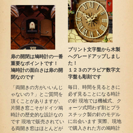
プリント文字盤から木製
へグレードアップしまし
扉の開閉は鳩時計の一番
た！
重要なポイントです！
１２３のアラビア数字文
鳩時計の面白さは扉の開
字盤も彫刻です
閉なのです
毎日、時間を見るときに
「両開きの方がいいんじ
必ず見ることになる時計
ゃないの？」とご質問を
の針 現地では機械式、ク
頂くことがありますが、
ォーツ式問わず割とプラ
片開き窓こそがドイツ鳩
スチック製の針のモデル
時計の歴史的な設計なの
に出会います 実際、現地
です 現地で販売されてい
で購入された方の鳩時計
る両開き窓はほとんどが