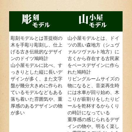
彫刻モデルとは菩提樹の
山小屋モデルとは、ドイ
木を手彫り彫刻し、仕上
ツの黒い森地方（シュヴ
げる古き伝統的なデザイ
ァルツヴァルト地方）に
ンのドイツ鳩時計
古くから存在する古民家
山小屋モデルに比べ、す
をベースデザインに作ら
っきりとした縦に長いデ
れた鳩時計
ザインが多く、また文字
リビングルームサイズの
盤が幾分大きめに作られ
物になると、音楽再生時
ているモデルなどもある
には水車が回り始め、木
落ち着いた雰囲気や、重
こりが薪割りをしたりビ
厚感のあるデザインの物
ールを乾杯するからくり
が多い
の時計になっている
重厚感の感じられるデザ
インの物や、明るく楽し