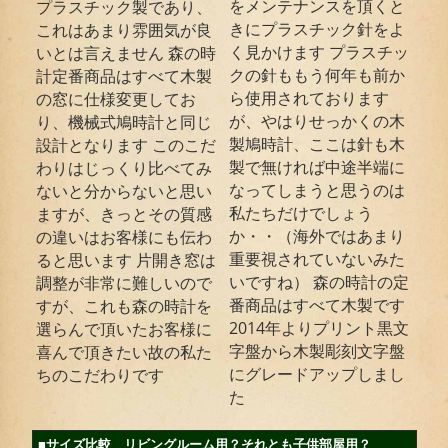
をメンテナンスを頂くと
プラスチック製であり、
きにプラスチック針をよ
これはあまり雰囲気が良
く見かけます プラスチッ
いとは言えません 森の時
クの針ももう何年も前か
計定番商品はすべて木製
ら使用されております
の窓に仕様変更してお
が、やはりせっかくの木
り、機械式鳩時計と同じ
製鳩時計、ここは針も木
設計となります このこだ
製で無ければ中途半端に
わりはじっくり比べてみ
なってしまうと思うのは
ないと分からないと思い
私たちだけでしょう
ますが、きっとその質感
か・・（海外ではあまり
の違いはお客様にも伝わ
重要視されていないみた
ると思います 片開き窓は
いですね） 森の時計の定
調整が非常に難しいので
番商品はすべて木製です
すが、これも森の時計を
2014年よりプリント黒文
選らんで頂いたお客様に
字盤から木製彫刻文字盤
喜んで頂きたい故の私た
にグレードアップしまし
ちのこだわりです
た
■サイズ比較 リビングルーム用？それとも子供部屋用？