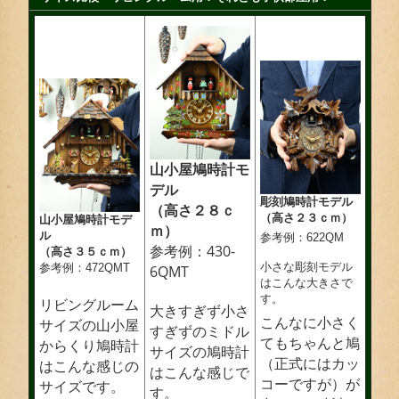
山小屋鳩時計モ
デル
彫刻鳩時計モデル
（高さ２８ｃ
（高さ２３ｃｍ）
山小屋鳩時計モデ
ｍ）
ル
参考例：622QM
参考例：430-
（高さ３５ｃｍ）
小さな彫刻モデル
参考例：472QMT
6QMT
はこんな大きさで
す。
リビングルーム
大きすぎず小さ
こんなに小さく
サイズの山小屋
すぎずのミドル
てもちゃんと鳩
からくり鳩時計
サイズの鳩時計
（正式にはカッ
はこんな感じの
はこんな感じで
コーですが）が
サイズです。
す。