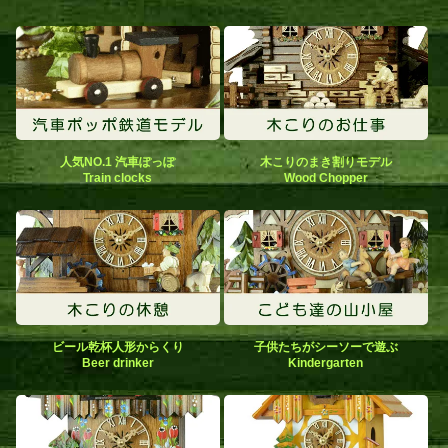
人気NO.1 汽車ぽっぽ
木こりのまき割りモデル
Train clocks
Wood Chopper
ビール乾杯人形からくり
子供たちがシーソーで遊ぶ
Beer drinker
Kindergarten