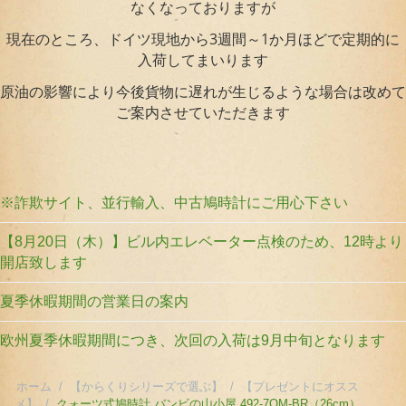
なくなっておりますが
現在のところ、ドイツ現地から3週間～1か月ほどで定期的に
入荷してまいります
原油の影響により今後貨物に遅れが生じるような場合は改めて
ご案内させていただきます
※詐欺サイト、並行輸入、中古鳩時計にご用心下さい
【8月20日（木）】ビル内エレベーター点検のため、12時より
開店致します
夏季休暇期間の営業日の案内
欧州夏季休暇期間につき、次回の入荷は9月中旬となります
ホーム
/
【からくりシリーズで選ぶ】
/
【プレゼントにオスス
メ】
/
クォーツ式鳩時計 バンビの山小屋 492-7QM-BR（26cm）