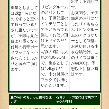
出てくる時計で
リビングルーム
す。
重量としまして
の時計として
お玄関や、子供
は2kgくらいな
も、子供部屋の
部屋の時計にぴ
のでずっと空中
インテリアとし
ったり！もちろ
で持っていると
てもどちらでも
んリビングルー
少し重たいです
楽しくお使い頂
ムのアクセサリ
が、実際は見た
けるサイズだと
ーとして気軽に
目より重くなく
思います。
お使い頂ける小
付属の石膏ボー
写真の時計は人
さな鳩時計。こ
ドフックなら小
気の430-6QMT
のサイズは重さ
さな穴でしっか
で、重さとして
が約900g。予
りと留めて頂け
は1.4kgほど
想以上に軽い時
ます。
で、十分付属の
計です。
フックでお掛け
いただけます。
森の時計のちょっと便利な使
石膏ボードの壁には付属のフ
い方
ックが便利