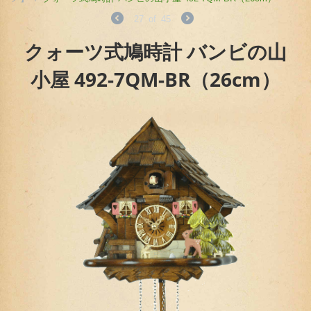
27
of
45
クォーツ式鳩時計 バンビの山
小屋 492-7QM-BR（26cm）