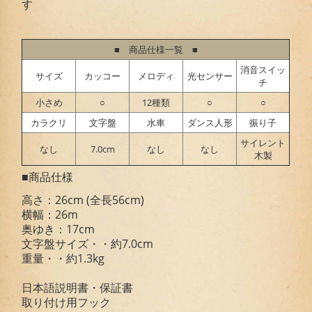
す
■ 商品仕様一覧 ■
消音スイッ
サイズ
カッコー
メロディ
光センサー
チ
小さめ
○
12種類
○
○
カラクリ
文字盤
水車
ダンス人形
振り子
サイレント
なし
7.0cm
なし
なし
木製
■商品仕様
高さ：26cm (全長56cm)
横幅：26m
奥ゆき：17cm
文字盤サイズ・・約7.0cm
重量・・約1.3kg
日本語説明書・保証書
取り付け用フック