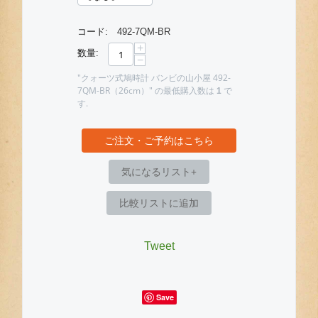
コード:
492-7QM-BR
+
数量:
−
"クォーツ式鳩時計 バンビの山小屋 492-
7QM-BR（26cm）" の最低購入数は
で
1
す.
ご注文・ご予約はこちら
気になるリスト+
比較リストに追加
Tweet
Save