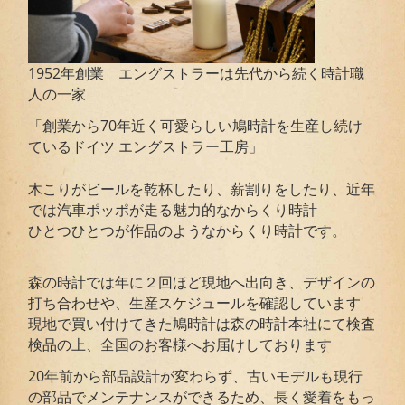
1952年創業 エングストラーは先代から続く時計職
人の一家
「創業から70年近く可愛らしい鳩時計を生産し続け
ているドイツ エングストラー工房」
木こりがビールを乾杯したり、薪割りをしたり、近年
では汽車ポッポが走る魅力的なからくり時計
ひとつひとつが作品のようなからくり時計です。
森の時計では年に２回ほど現地へ出向き、デザインの
打ち合わせや、生産スケジュールを確認しています
現地で買い付けてきた鳩時計は森の時計本社にて検査
検品の上、全国のお客様へお届けしております
20年前から部品設計が変わらず、古いモデルも現行
の部品でメンテナンスができるため、長く愛着をもっ