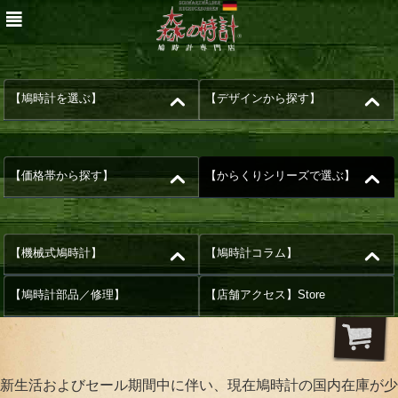
【鳩時計を選ぶ】
【デザインから探す】
【価格帯から探す】
【からくりシリーズで選ぶ】
【機械式鳩時計】
【鳩時計コラム】
【鳩時計部品／修理】
【店舗アクセス】Store
新生活およびセール期間中に伴い、現在鳩時計の国内在庫が少