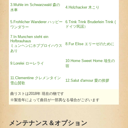
3.Muhle im Schwarzwald 森の
4.Holzhacker 木こり
水車
5.Frohlicher Wanderer ハッピー
6.Trink Trink Bruderlein Trink (
ドイツ民謡）
ワンダラー
7.In Munchen steht ein
Hofbrauhaus
8.Fur Elise エリーゼのために
ミュンヘンにホブブロイハウス
あり
10.Home Sweet Home 埴生の
9.Lorelei ローレライ
宿
11.Clementine クレメンタイン
12.Salut d'amour 愛の挨拶
雪山賛歌
曲リストは2018年 現在の物です
※製造年によって曲目が一部異なる場合がございます
メンテナンス＆オプション