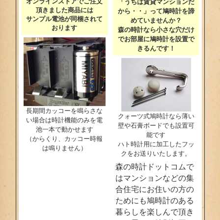
オンラインストアでご注文
「うちは賃貸マンションだ
頂きました商品には
から・・」って鳩時計を諦
サンプル電池が同梱されて
めていませんか？
おります
森の時計なら小さな穴だけ
でお部屋に鳩時計を設置で
きるんです！
長期間カッコーを鳴らさな
クォーツ式鳩時計なら薄い
い場合は時計機能のみを電
壁や石膏ボードでも設置可
池一本で動かせます
能です
（からくり、カッコー時報
ハト時計用に加工したフッ
は鳴りません）
クをお送りいたします。
森の時計ドットコムで
はマンションなどの集
合住宅にお住いの方の
ためにも鳩時計のある
暮らしを楽しんで頂き